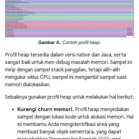
Gambar 4.
: Contoh profil heap.
Profil heap tersedia dalam versi native dan Java, serta
sangat baik untuk men-debug masalah memori. Sampel ini
mirip dengan sampel stack panggilan, tetapi alih-alih
mengukur siklus CPU, sampel ini mengambil sampel saat
memori dialokasikan.
Sebaiknya gunakan profil heap untuk melakukan hal berikut:
Kurangi churn memori.
Profil heap menyediakan
sampel dengan lokasi kode untuk alokasi memori. Hal
ini membantu Anda mengidentifikasi area yang
membuat banyak objek sementara, yang dapat