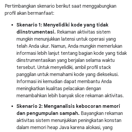
Pertimbangkan skenario berikut saat menggabungkan
profil akan bermanfaat:
Skenario 1: Menyelidiki kode yang tidak
diinstrumentasi.
Rekaman aktivitas sistem
mungkin menunjukkan latensi untuk operasi yang
telah Anda ukur. Namun, Anda mungkin memerlukan
informasi lebih lanjut tentang bagian kode yang tidak
diinstrumentasikan yang berjalan selama waktu
tersebut. Untuk menyelidiki, ambil profil stack
panggilan untuk memahami kode yang dieksekusi.
Informasi ini kemudian dapat membantu Anda
meningkatkan kualitas pelacakan dengan
menambahkan lebih banyak slice rekaman aktivitas.
Skenario 2: Menganalisis kebocoran memori
dan pengumpulan sampah.
Bayangkan rekaman
aktivitas sistem menunjukkan peningkatan konstan
dalam memori heap Java karena alokasi, yang