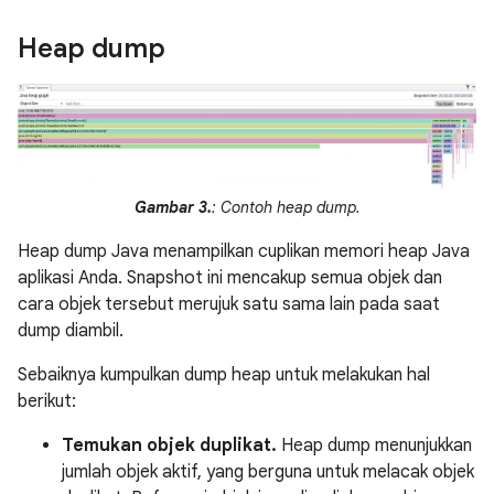
Heap dump
Gambar 3.
: Contoh heap dump.
Heap dump Java menampilkan cuplikan memori heap Java
aplikasi Anda. Snapshot ini mencakup semua objek dan
cara objek tersebut merujuk satu sama lain pada saat
dump diambil.
Sebaiknya kumpulkan dump heap untuk melakukan hal
berikut:
Temukan objek duplikat.
Heap dump menunjukkan
jumlah objek aktif, yang berguna untuk melacak objek