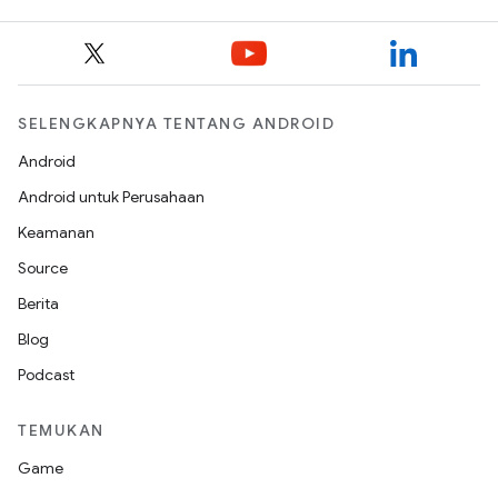
SELENGKAPNYA TENTANG ANDROID
Android
Android untuk Perusahaan
Keamanan
Source
Berita
Blog
Podcast
TEMUKAN
Game