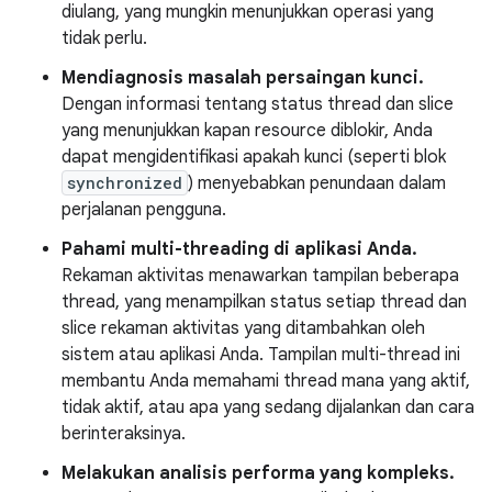
diulang, yang mungkin menunjukkan operasi yang
tidak perlu.
Mendiagnosis masalah persaingan kunci.
Dengan informasi tentang status thread dan slice
yang menunjukkan kapan resource diblokir, Anda
dapat mengidentifikasi apakah kunci (seperti blok
synchronized
) menyebabkan penundaan dalam
perjalanan pengguna.
Pahami multi-threading di aplikasi Anda.
Rekaman aktivitas menawarkan tampilan beberapa
thread, yang menampilkan status setiap thread dan
slice rekaman aktivitas yang ditambahkan oleh
sistem atau aplikasi Anda. Tampilan multi-thread ini
membantu Anda memahami thread mana yang aktif,
tidak aktif, atau apa yang sedang dijalankan dan cara
berinteraksinya.
Melakukan analisis performa yang kompleks.