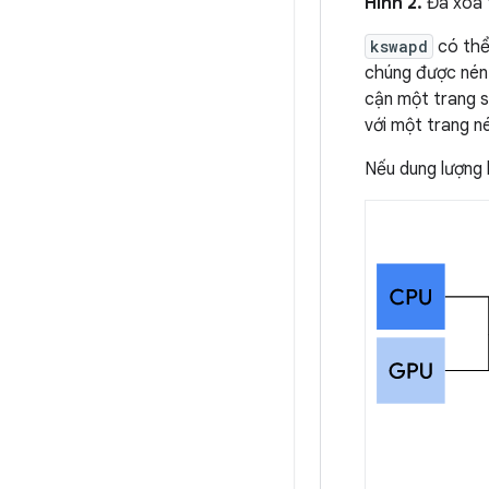
Hình 2.
Đã xoá 
kswapd
có thể
chúng được nén.
cận một trang sử
với một trang né
Nếu dung lượng 