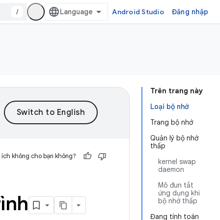
/
Android Studio
Đăng nhập
Trên trang này
Loại bộ nhớ
Trang bộ nhớ
Quản lý bộ nhớ
thấp
 ích không cho bạn không?
kernel swap
daemon
Mô đun tắt
ứng dụng khi
rình
bộ nhớ thấp
Đang tính toán