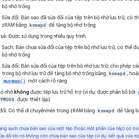
bộ nhớ trống
Sửa đổi: Bản sao đã sửa đổi của tệp trên bộ nhớ lưu trữ, có 
zRAM bằng
kswapd
để tăng bộ nhớ trống
 sẻ: Được sử dụng trong nhiều quy trình
Sạch: Bản chưa sửa đổi của tệp trên bộ nhớ lưu trữ, có thể 
bộ nhớ trống
Sửa đổi: Bản sửa đổi của tệp trên bộ nhớ lưu trữ; cho phép cá
trong bộ nhớ lưu trữ để tăng bộ nhớ trống bằng
kswapd
, hoặ
munmap()
một cách rõ ràng
Bộ nhớ
không
được tệp lưu trữ hỗ trợ (ví dụ: được phân bổ bởi
NYMOUS
được thiết lập)
đổi: Có thể di chuyển/nén trong zRAM bằng
kswapd
để tăng b
ang sạch chứa bản sao của một tệp (hoặc một phần của tệp) có tron
sửa đổi khi nó không còn chứa bản sao của tệp (ví dụ: kết quả của 