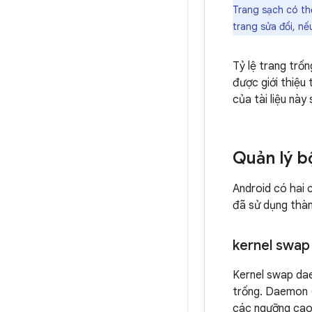
Trang sạch có thể
trang sửa đổi, nế
Tỷ lệ trang trố
được giới thiệu
của tài liệu này
Quản lý b
Android có hai 
đã sử dụng thàn
kernel swa
Kernel swap da
trống. Daemon (t
các ngưỡng cao 