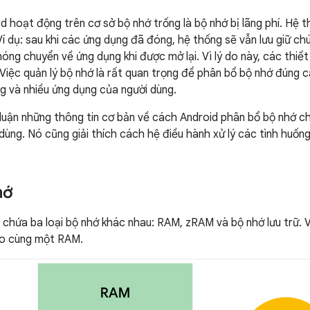
d hoạt động trên cơ sở bộ nhớ trống là bộ nhớ bị lãng phí. Hệ t
Ví dụ: sau khi các ứng dụng đã đóng, hệ thống sẽ vẫn lưu giữ c
óng chuyển về ứng dụng khi được mở lại. Vì lý do này, các thiết
 Việc quản lý bộ nhớ là rất quan trọng để phân bổ bộ nhớ đúng 
g và nhiều ứng dụng của người dùng.
luận những thông tin cơ bản về cách Android phân bổ bộ nhớ c
dùng. Nó cũng giải thích cách hệ điều hành xử lý các tình huốn
hớ
d chứa ba loại bộ nhớ khác nhau: RAM, zRAM và bộ nhớ lưu trữ. 
ào cùng một RAM.