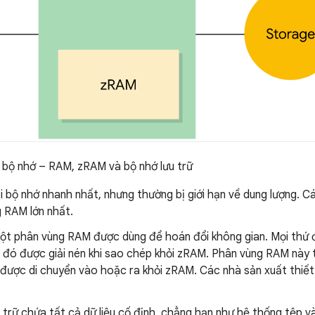
 bộ nhớ – RAM, zRAM và bộ nhớ lưu trữ
i bộ nhớ nhanh nhất, nhưng thường bị giới hạn về dung lượng. C
g RAM lớn nhất.
ột phân vùng RAM được dùng để hoán đổi không gian. Mọi thứ đ
 đó được giải nén khi sao chép khỏi zRAM. Phân vùng RAM này 
được di chuyển vào hoặc ra khỏi zRAM. Các nhà sản xuất thiết 
 trữ chứa tất cả dữ liệu cố định, chẳng hạn như hệ thống tệp v