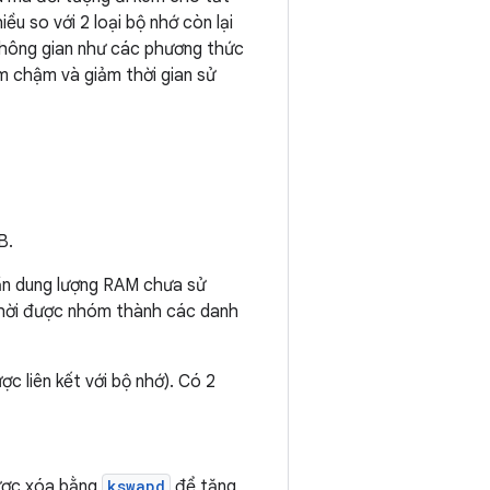
ều so với 2 loại bộ nhớ còn lại
 không gian như các phương thức
àm chậm và giảm thời gian sử
B.
hần dung lượng RAM chưa sử
thời được nhóm thành các danh
c liên kết với bộ nhớ). Có 2
được xóa bằng
kswapd
để tăng