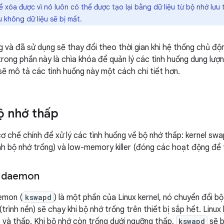
 xóa được vì nó luôn có thể được tạo lại bằng dữ liệu từ bộ nhớ lưu 
u không dữ liệu sẽ bị mất.
ng và đã sử dụng sẽ thay đổi theo thời gian khi hệ thống chủ độ
 trong phần này là chìa khóa để quản lý các tình huống dung lượ
 sẽ mô tả các tình huống này một cách chi tiết hơn.
ộ nhớ thấp
cơ chế chính để xử lý các tình huống về bộ nhớ thấp: kernel s
h bộ nhớ trống) và low-memory killer (đóng các hoạt động để 
p daemon
emon (
kswapd
) là một phần của Linux kernel, nó chuyển đổi 
rình nền) sẽ chạy khi bộ nhớ trống trên thiết bị sắp hết. Linux 
và thấp. Khi bộ nhớ còn trống dưới ngưỡng thấp,
kswapd
sẽ b