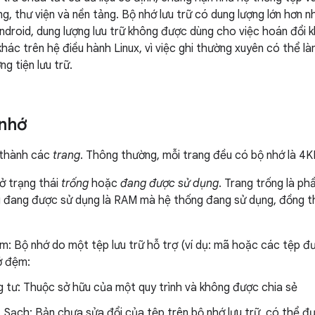
g, thư viện và nền tảng. Bộ nhớ lưu trữ có dung lượng lớn hơn nhi
Android, dung lượng lưu trữ không được dùng cho việc hoán đổi
 khác trên hệ điều hành Linux, vì việc ghi thường xuyên có thể l
g tiện lưu trữ.
 nhớ
 thành các
trang
. Thông thường, mỗi trang đều có bộ nhớ là 4K
 ở trạng thái
trống
hoặc
đang được sử dụng
. Trang trống là p
g đang được sử dụng là RAM mà hệ thống đang sử dụng, đồng 
: Bộ nhớ do một tệp lưu trữ hỗ trợ (ví dụ: mã hoặc các tệp đượ
ớ đệm:
g tư: Thuộc sở hữu của một quy trình và không được chia sẻ
Sạch: Bản chưa sửa đổi của tệp trên bộ nhớ lưu trữ, có thể 