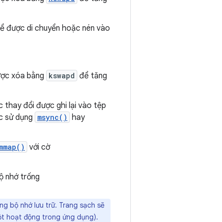
thể được di chuyển hoặc nén vào
được xóa bằng
kswapd
để tăng
c thay đổi được ghi lại vào tệp
c sử dụng
msync()
hay
mmap()
với cờ
ộ nhớ trống
g bộ nhớ lưu trữ. Trang sạch sẽ
một hoạt động trong ứng dụng).