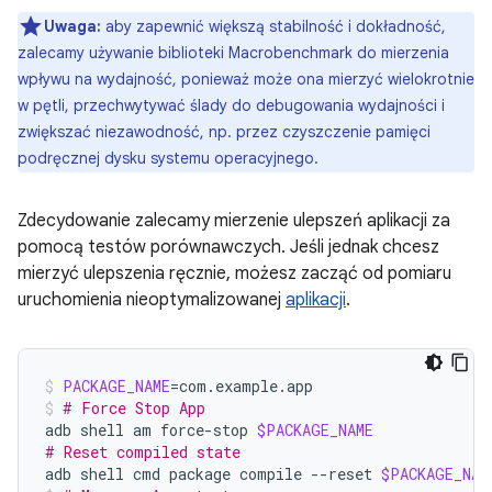
Uwaga:
aby zapewnić większą stabilność i dokładność,
zalecamy używanie biblioteki Macrobenchmark do mierzenia
wpływu na wydajność, ponieważ może ona mierzyć wielokrotnie
w pętli, przechwytywać ślady do debugowania wydajności i
zwiększać niezawodność, np. przez czyszczenie pamięci
podręcznej dysku systemu operacyjnego.
Zdecydowanie zalecamy mierzenie ulepszeń aplikacji za
pomocą testów porównawczych. Jeśli jednak chcesz
mierzyć ulepszenia ręcznie, możesz zacząć od pomiaru
uruchomienia nieoptymalizowanej
aplikacji
.
PACKAGE_NAME
=
com.example.app
# Force Stop App
adb
shell
am
force-stop
$PACKAGE_NAME
# Reset compiled state
adb
shell
cmd
package
compile
--reset
$PACKAGE_NAM