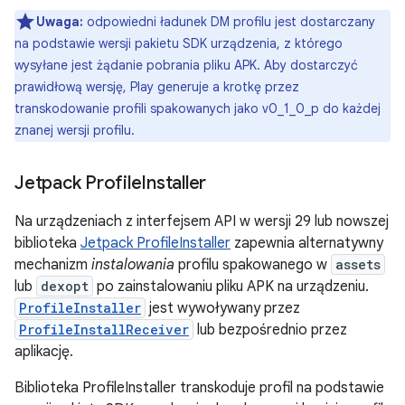
Uwaga:
odpowiedni ładunek DM profilu jest dostarczany
na podstawie wersji pakietu SDK urządzenia, z którego
wysyłane jest żądanie pobrania pliku APK. Aby dostarczyć
prawidłową wersję, Play generuje a krotkę przez
transkodowanie profili spakowanych jako v0_1_0_p do każdej
znanej wersji profilu.
Jetpack Profile
Installer
Na urządzeniach z interfejsem API w wersji 29 lub nowszej
biblioteka
Jetpack ProfileInstaller
zapewnia alternatywny
mechanizm
instalowania
profilu spakowanego w
assets
lub
dexopt
po zainstalowaniu pliku APK na urządzeniu.
ProfileInstaller
jest wywoływany przez
ProfileInstallReceiver
lub bezpośrednio przez
aplikację.
Biblioteka ProfileInstaller transkoduje profil na podstawie