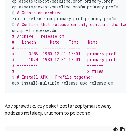
cp
assets/dexopt/baseline.prof
primary.prof

cp
assets/dexopt/baseline.profm
primary.profm
# Create an archive.
zip
-r
release.dm
primary.prof
primary.profm
# Confirm that release.dm only contains the two 
unzip
-l
# Archive:  release.dm
#   Length      Date    Time    Name
# ---------  ---------- -----   ----
#      3885  1980-12-31 17:01   primary.prof
#      1024  1980-12-31 17:01   primary.profm
# ---------                     -------
#                               2 files
# Install APK + Profile together.
adb
install-multiple
release.apk
release.dm
Aby sprawdzić, czy pakiet został zoptymalizowany
podczas instalacji, uruchom to polecenie: