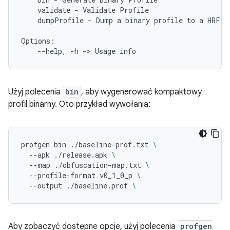
validate
-
Validate
dumpProfile
-
Dump
a
binary
profile
to
a
HRF

--help,
-h
->
Usage
Użyj polecenia
bin
, aby wygenerować kompaktowy
profil binarny. Oto przykład wywołania:
profgen
bin
./baseline-prof.txt
\
--apk
./release.apk
\
--map
./obfuscation-map.txt
\
--profile-format
v0_1_0_p
\
--output
./baseline.prof
\
Aby zobaczyć dostępne opcje, użyj polecenia
profgen