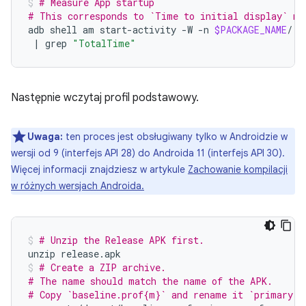
# Measure App startup
# This corresponds to `Time to initial display` me
adb
shell
am
start-activity
-W
-n
$PACKAGE_NAME
/.E
|
grep
"TotalTime"
Następnie wczytaj profil podstawowy.
Uwaga:
ten proces jest obsługiwany tylko w Androidzie w
wersji od 9 (interfejs API 28) do Androida 11 (interfejs API 30).
Więcej informacji znajdziesz w artykule
Zachowanie kompilacji
w różnych wersjach Androida.
# Unzip the Release APK first.
unzip
release.apk
# Create a ZIP archive.
# The name should match the name of the APK.
# Copy `baseline.prof{m}` and rename it `primary.p