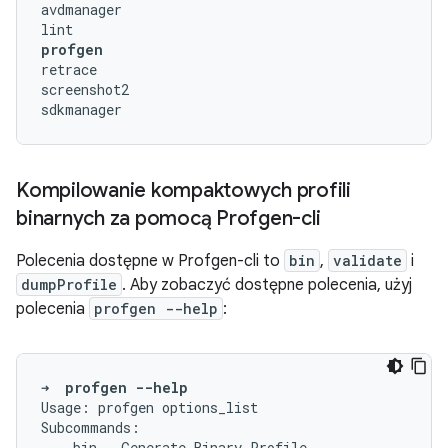
avdmanager

profgen
retrace

screenshot2

Kompilowanie kompaktowych profili
binarnych za pomocą Profgen-cli
Polecenia dostępne w Profgen-cli to
bin
,
validate
i
dumpProfile
. Aby zobaczyć dostępne polecenia, użyj
polecenia
profgen --help
:
➜
profgen
--help
Usage:
profgen
options_list

bin
-
Generate
Binary