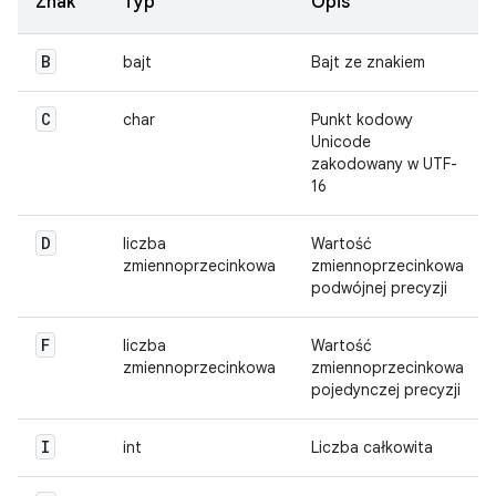
Znak
Typ
Opis
B
bajt
Bajt ze znakiem
C
char
Punkt kodowy
Unicode
zakodowany w UTF-
16
D
liczba
Wartość
zmiennoprzecinkowa
zmiennoprzecinkowa
podwójnej precyzji
F
liczba
Wartość
zmiennoprzecinkowa
zmiennoprzecinkowa
pojedynczej precyzji
I
int
Liczba całkowita