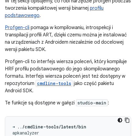
W tej sekcji opisujemy, co robi narzędzie
profgen
podczas
tworzenia kompaktowej wersji binarnej
profilu
podstawowego
.
Profgen-cli
pomaga w kompilowaniu, introspekcji i
transpilacji profili ART, dzięki czemu można je instalować
na urządzeniach z Androidem niezależnie od docelowej
wersji pakietu SDK.
Profgen-cli to interfejs wiersza poleceń, który kompiluje
HRF profilu podstawowego do jego skompilowanego
formatu. Interfejs wiersza poleceń jest też dostępny w
repozytorium
cmdline-tools
jako część pakietu
Android SDK.
Te funkcje są dostępne w gałęzi
studio-main
:
➜
..
/cmdline-tools/latest/bin
apkanalyzer
