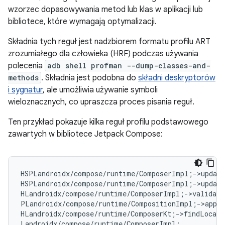
wzorzec dopasowywania metod lub klas w aplikacji lub
bibliotece, które wymagają optymalizacji.
Składnia tych reguł jest nadzbiorem formatu profilu ART
zrozumiałego dla człowieka (HRF) podczas używania
polecenia
adb shell profman --dump-classes-and-
methods
. Składnia jest podobna do
składni deskryptorów
i sygnatur
, ale umożliwia używanie symboli
wieloznacznych, co upraszcza proces pisania reguł.
Ten przykład pokazuje kilka reguł profilu podstawowego
zawartych w bibliotece Jetpack Compose:
HSPLandroidx/compose/runtime/ComposerImpl
;
->update
HSPLandroidx/compose/runtime/ComposerImpl
;
->update
HLandroidx/compose/runtime/ComposerImpl
;
->validate
PLandroidx/compose/runtime/CompositionImpl
;
->apply
HLandroidx/compose/runtime/ComposerKt
;
->findLocati
Landroidx/compose/runtime/ComposerImpl
;