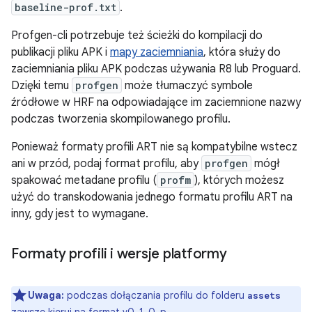
baseline-prof.txt
.
Profgen-cli potrzebuje też ścieżki do kompilacji do
publikacji pliku APK i
mapy zaciemniania
, która służy do
zaciemniania pliku APK podczas używania R8 lub Proguard.
Dzięki temu
profgen
może tłumaczyć symbole
źródłowe w HRF na odpowiadające im zaciemnione nazwy
podczas tworzenia skompilowanego profilu.
Ponieważ formaty profili ART nie są kompatybilne wstecz
ani w przód, podaj format profilu, aby
profgen
mógł
spakować metadane profilu (
profm
), których możesz
użyć do transkodowania jednego formatu profilu ART na
inny, gdy jest to wymagane.
Formaty profili i wersje platformy
Uwaga:
podczas dołączania profilu do folderu
assets