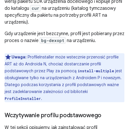
wersji pakietu SDK urządzenia docelowego i kopiuje profil
do katalogu
cur
na urządzeniu (katalog tymczasowy
specyficzny dla pakietu na potrzeby profili ART na
urządzeniu).
Gdy urządzenie jest bezczynne, profil jest pobierany przez
proces o nazwie
bg-dexopt
na urządzeniu.
Uwaga:
ProfileInstaller może wstecznie przenosić profile
ART aż do Androida N, chociaż dostarczanie profili
podstawowych przez Play za pomocą
jest
install-multiple
obsługiwane tylko na urządzeniach z Androidem P i nowszym.
Dlatego podczas korzystania z profili podstawowych ważne
jest zadeklarowanie zależności od biblioteki
.
ProfileInstaller
Wczytywanie profilu podstawowego
W tej sekcji opisujemy, jak zainstalować profil