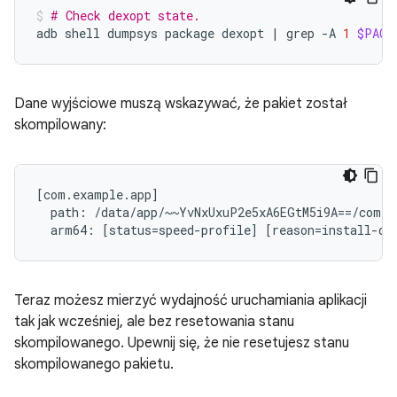
# Check dexopt state.
adb
shell
dumpsys
package
dexopt
|
grep
-A
1
$PACK
Dane wyjściowe muszą wskazywać, że pakiet został
skompilowany:
[com.example.app]

  path: /data/app/~~YvNxUxuP2e5xA6EGtM5i9A==/com.e
Teraz możesz mierzyć wydajność uruchamiania aplikacji
tak jak wcześniej, ale bez resetowania stanu
skompilowanego. Upewnij się, że nie resetujesz stanu
skompilowanego pakietu.