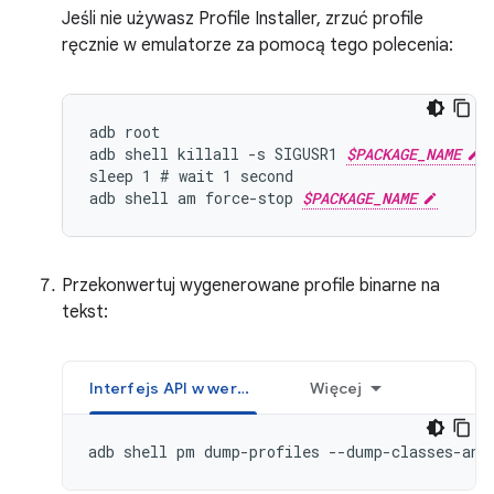
Jeśli nie używasz Profile Installer, zrzuć profile
ręcznie w emulatorze za pomocą tego polecenia:
adb root

adb shell killall -s SIGUSR1 
$PACKAGE_NAME
sleep 1 # wait 1 second

adb shell am force-stop 
$PACKAGE_NAME
Przekonwertuj wygenerowane profile binarne na
tekst:
Interfejs API w wersji 34 lub nowszej
Więcej
adb shell pm dump-profiles --dump-classes-and