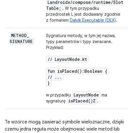
Landroidx
/
compose
/
runtime
/
Slot
Table;
. W tym przypadku
przedrostek L jest dodawany zgodnie
z formatem
Dalvik Executable (DEX)
.
METHOD
_
Sygnatura metody, w tym jej nazwa,
SIGNATURE
typy parametrów i typy zwracane.
Przykład:
/
/
Layout
Node
.
kt
fun
is
Placed(
):Boolean {
/
/
.
.
.
}
Layout
Node
w przypadku
ma
is
Placed(
)Z
sygnaturę
.
Te wzorce mogą zawierać symbole wieloznaczne, dzięki
czemu jedna reguła może obejmować wiele metod lub