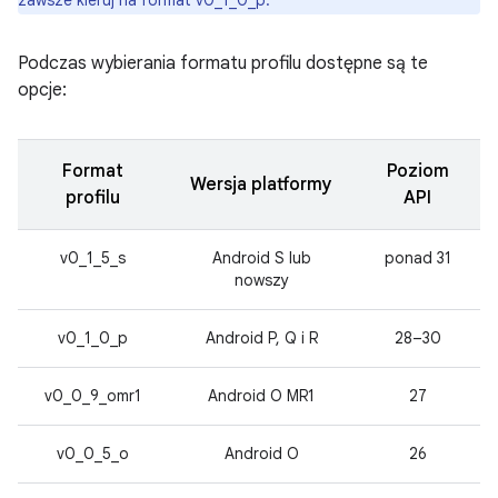
zawsze kieruj na format v0_1_0_p.
Podczas wybierania formatu profilu dostępne są te
opcje:
Format
Poziom
Wersja platformy
profilu
API
v0_1_5_s
Android S lub
ponad 31
nowszy
v0_1_0_p
Android P, Q i R
28–30
v0_0_9_omr1
Android O MR1
27
v0_0_5_o
Android O
26