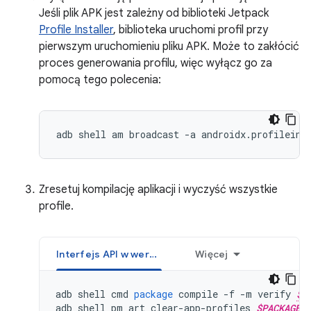
Jeśli plik APK jest zależny od biblioteki Jetpack
Profile Installer
, biblioteka uruchomi profil przy
pierwszym uruchomieniu pliku APK. Może to zakłócić
proces generowania profilu, więc wyłącz go za
pomocą tego polecenia:
adb shell am broadcast -a androidx.profileins
Zresetuj kompilację aplikacji i wyczyść wszystkie
profile.
Interfejs API w wersji 34 lub nowszej
Więcej
adb
shell
cmd
package
compile
-
f
-
m
verify
$P
adb
shell
pm
art
clear
-
app
-
profiles
$PACKAGE_