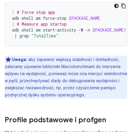
# Force stop app
adb
shell
am
force-stop
$PACKAGE_NAME
# Measure app startup
adb
shell
am
start-activity
-W
-n
$PACKAGE_NAME
/.E
|
grep
"TotalTime"
Uwaga:
aby zapewnić większą stabilność i dokładność,
zalecamy używanie biblioteki Macrobenchmark do mierzenia
wpływu na wydajność, ponieważ może ona mierzyć wielokrotnie
w pętli, przechwytywać ślady do debugowania wydajności i
zwiększać niezawodność, np. przez czyszczenie pamięci
podręcznej dysku systemu operacyjnego.
Profile podstawowe i profgen