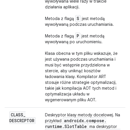
wywoływana wiele razy w trakcie
działania aplikacji.
S
Metoda z flagą
jest metodą
wywoływaną podczas uruchamiania.
P
Metoda z flagą
jest metodą
wywoływaną po uruchomieniu.
Klasa obecna w tym pliku wskazuje, że
jest używana podczas uruchamiania i
musi być wstępnie przydzielona w
stercie, aby uniknąć kosztów
ładowania klasy. Kompilator ART
stosuje różne strategie optymalizacji,
takie jak kompilacja AOT tych metod i
optymalizacja układu w
wygenerowanym pliku AOT.
CLASS
_
Deskryptor klasy metody docelowej. Na
DESCRIPTOR
androidx
.
compose
.
przykład
runtime
.
Slot
Table
ma deskryptor