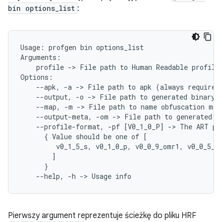
bin options_list
:
Usage:
profgen
bin
options_list

profile
->
File
path
to
Human
Readable
profile
--apk,
-a
->
File
path
to
apk
(
always
required
--output,
-o
->
File
path
to
generated
binary
--map,
-m
->
File
path
to
name
obfuscation
map
--output-meta,
-om
->
File
path
to
generated
m
--profile-format,
-pf
[
V0_1_0_P
]
->
The
ART
pr
{
Value
should
be
one
of
[
v0_1_5_s,
v0_1_0_p,
v0_0_9_omr1,
v0_0_5_o
]
}
--help,
-h
->
Usage
Pierwszy argument reprezentuje ścieżkę do pliku HRF