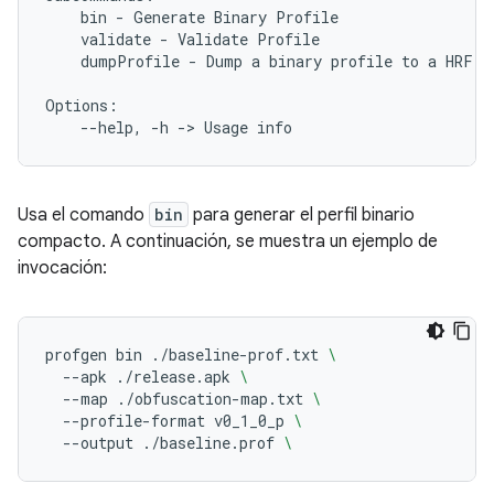
bin
-
Generate
Binary
validate
-
Validate
dumpProfile
-
Dump
a
binary
profile
to
a
HRF

--help,
-h
->
Usage
Usa el comando
bin
para generar el perfil binario
compacto. A continuación, se muestra un ejemplo de
invocación:
profgen
bin
./baseline-prof.txt
\
--apk
./release.apk
\
--map
./obfuscation-map.txt
\
--profile-format
v0_1_0_p
\
--output
./baseline.prof
\