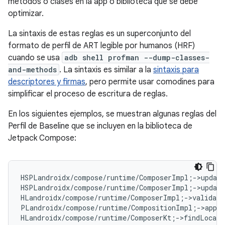
métodos o clases en la app o biblioteca que se debe
optimizar.
La sintaxis de estas reglas es un superconjunto del
formato de perfil de ART legible por humanos (HRF)
cuando se usa
adb shell profman --dump-classes-
and-methods
. La sintaxis es similar a la
sintaxis para
descriptores y firmas
, pero permite usar comodines para
simplificar el proceso de escritura de reglas.
En los siguientes ejemplos, se muestran algunas reglas del
Perfil de Baseline que se incluyen en la biblioteca de
Jetpack Compose:
HSPLandroidx/compose/runtime/ComposerImpl
;
->update
HSPLandroidx/compose/runtime/ComposerImpl
;
->update
HLandroidx/compose/runtime/ComposerImpl
;
->validate
PLandroidx/compose/runtime/CompositionImpl
;
->apply
HLandroidx/compose/runtime/ComposerKt
;
->findLocati