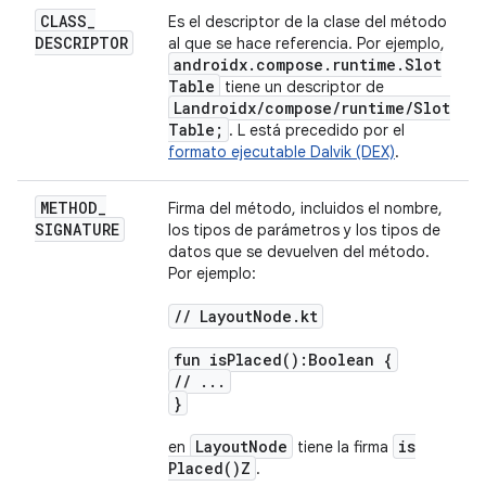
CLASS
_
Es el descriptor de la clase del método
DESCRIPTOR
al que se hace referencia. Por ejemplo,
androidx
.
compose
.
runtime
.
Slot
Table
tiene un descriptor de
Landroidx
/
compose
/
runtime
/
Slot
Table;
. L está precedido por el
formato ejecutable Dalvik (DEX)
.
METHOD
_
Firma del método, incluidos el nombre,
SIGNATURE
los tipos de parámetros y los tipos de
datos que se devuelven del método.
Por ejemplo:
/
/
Layout
Node
.
kt
fun
is
Placed(
):Boolean {
/
/
.
.
.
}
Layout
Node
is
en
tiene la firma
Placed(
)Z
.