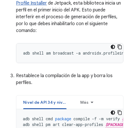
Profile Installer
de Jetpack, esta biblioteca inicia un
perfil en el primer inicio del APK. Esto puede
interferir en el proceso de generación de perfiles,
por lo que debes inhabilitarlo con el siguiente
comando:
adb shell am broadcast -a androidx.profileins
Restablece la compilación de la app y borra los
perfiles.
Nivel de API 34 y niveles superiores
Más
adb
shell
cmd
package
compile
-
f
-
m
verify
$P
adb
shell
pm
art
clear
-
app
-
profiles
$PACKAGE_