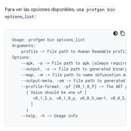
Para ver las opciones disponibles, usa
profgen bin
options_list
:
Usage:
profgen
bin
options_list

profile
->
File
path
to
Human
Readable
profile
--apk,
-a
->
File
path
to
apk
(
always
required
--output,
-o
->
File
path
to
generated
binary
--map,
-m
->
File
path
to
name
obfuscation
map
--output-meta,
-om
->
File
path
to
generated
m
--profile-format,
-pf
[
V0_1_0_P
]
->
The
ART
pr
{
Value
should
be
one
of
[
v0_1_5_s,
v0_1_0_p,
v0_0_9_omr1,
v0_0_5_o
]
}
--help,
-h
->
Usage