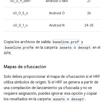
v0_0_9_omr1
Android O MR1
27
v0_0_5_o
Android O
26
v0_0_1_n
Android N
24-25
Copia los archivos de salida
baseline.prof
y
baseline.profm
en la carpeta
assets
o
dexopt
en el
APK.
Mapas de ofuscación
Solo debes proporcionar el mapa de ofuscación si el HRF
utiliza símbolos de origen. Si el HRF se genera a partir de
una compilación de lanzamiento ya ofuscada y no se
requiere asignación, puedes ignorar esa opción y copiar
los resultados en la carpeta
assets
o
dexopt
.