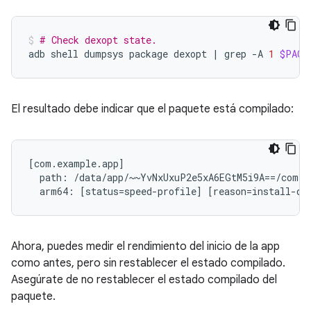
# Check dexopt state.
adb
shell
dumpsys
package
dexopt
|
grep
-A
1
$PACK
El resultado debe indicar que el paquete está compilado:
[com.example.app]

  path: /data/app/~~YvNxUxuP2e5xA6EGtM5i9A==/com.e
Ahora, puedes medir el rendimiento del inicio de la app
como antes, pero sin restablecer el estado compilado.
Asegúrate de no restablecer el estado compilado del
paquete.