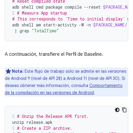
# Reset compiled state
adb
shell
cmd
package
compile
--reset
$PACKAGE_NAM
# Measure App startup
# This corresponds to `Time to initial display` me
adb
shell
am
start-activity
-W
-n
$PACKAGE_NAME
/.E
|
grep
"TotalTime"
A continuación, transfiere el Perfil de Baseline.
Nota:
Este flujo de trabajo solo se admite en las versiones
de Android 9 (nivel de API 28) a Android 11 (nivel de API 30). Si
deseas obtener más información, consulta
Comportamiento
de la compilación en las versiones de Android
.
# Unzip the Release APK first.
unzip
release.apk
# Create a ZIP archive.