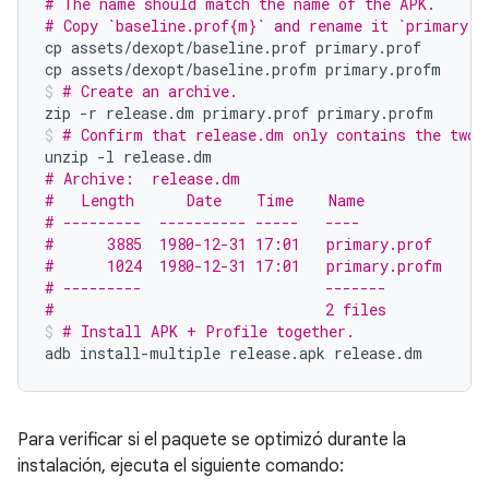
# The name should match the name of the APK.
# Copy `baseline.prof{m}` and rename it `primary.p
cp
assets/dexopt/baseline.prof
primary.prof

cp
assets/dexopt/baseline.profm
primary.profm
# Create an archive.
zip
-r
release.dm
primary.prof
primary.profm
# Confirm that release.dm only contains the two 
unzip
-l
# Archive:  release.dm
#   Length      Date    Time    Name
# ---------  ---------- -----   ----
#      3885  1980-12-31 17:01   primary.prof
#      1024  1980-12-31 17:01   primary.profm
# ---------                     -------
#                               2 files
# Install APK + Profile together.
adb
install-multiple
release.apk
release.dm
Para verificar si el paquete se optimizó durante la
instalación, ejecuta el siguiente comando: