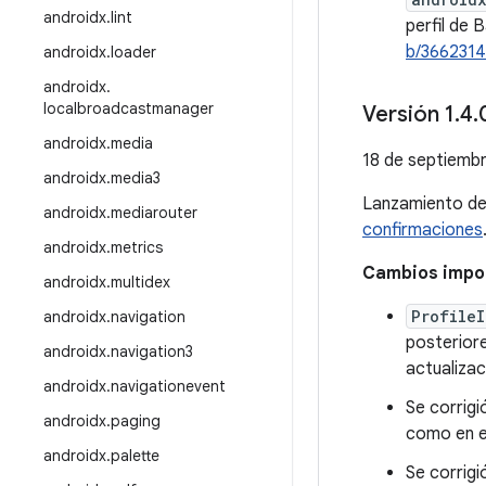
androidx
.
lint
perfil de 
b/366231
androidx
.
loader
androidx
.
localbroadcastmanager
Versión 1
.
4
.
androidx
.
media
18 de septiemb
androidx
.
media3
Lanzamiento d
androidx
.
mediarouter
confirmaciones
androidx
.
metrics
Cambios impor
androidx
.
multidex
ProfileI
androidx
.
navigation
posteriore
androidx
.
navigation3
actualizac
androidx
.
navigationevent
Se corrigi
androidx
.
paging
como en e
androidx
.
palette
Se corrigi