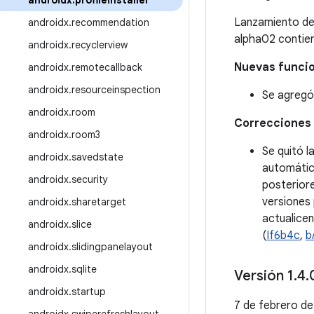
androidx
.
profileinstaller
Lanzamiento d
androidx
.
recommendation
alpha02 contie
androidx
.
recyclerview
Nuevas funci
androidx
.
remotecallback
androidx
.
resourceinspection
Se agregó 
androidx
.
room
Correcciones 
androidx
.
room3
Se quitó l
androidx
.
savedstate
automátic
androidx
.
security
posteriore
versiones 
androidx
.
sharetarget
actualicen
androidx
.
slice
(
If6b4c
,
b
androidx
.
slidingpanelayout
androidx
.
sqlite
Versión 1
.
4
.
androidx
.
startup
7 de febrero d