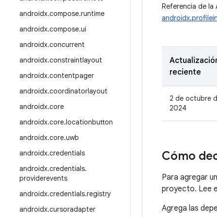
Referencia de la 
androidx
.
compose
.
runtime
androidx.profilein
androidx
.
compose
.
ui
androidx
.
concurrent
androidx
.
constraintlayout
Actualizació
reciente
androidx
.
contentpager
androidx
.
coordinatorlayout
2 de octubre 
androidx
.
core
2024
androidx
.
core
.
locationbutton
androidx
.
core
.
uwb
androidx
.
credentials
Cómo dec
androidx
.
credentials
.
Para agregar un
providerevents
proyecto. Lee 
androidx
.
credentials
.
registry
Agrega las depe
androidx
.
cursoradapter