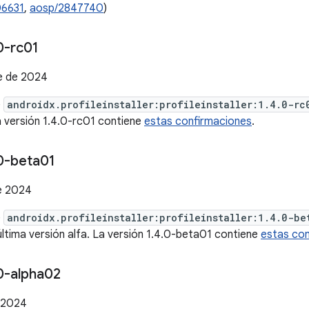
06631
,
aosp/2847740
)
0-rc01
e de 2024
e
androidx.profileinstaller:profileinstaller:1.4.0-rc
a versión 1.4.0-rc01 contiene
estas confirmaciones
.
0-beta01
e 2024
e
androidx.profileinstaller:profileinstaller:1.4.0-be
última versión alfa. La versión 1.4.0-beta01 contiene
estas co
0-alpha02
 2024