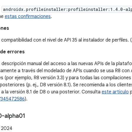
e
androidx.profileinstaller:profileinstaller:1.4.0-al
ne
estas confirmaciones
.
ones
compatibilidad con el nivel de API 35 al instalador de perfiles. (
de errores
a descripción manual del acceso a las nuevas APIs de la plata
amente a través del modelado de APIs cuando se usa R8 con A
s (por ejemplo, R8 versión 3.3) y para todas las compilacione
posteriores (p. ej., D8 versión 8.1). Se recomienda a los clien
 a la versión 8.1 de D8 o una posterior. Consulta
este artículo
p
/345472586
).
0-alpha01
e 2024