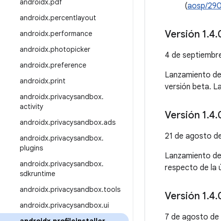
androidx
.
pdf
(
aosp/29
androidx
.
percentlayout
Versión 1
.
4
.
androidx
.
performance
androidx
.
photopicker
4 de septiembr
androidx
.
preference
Lanzamiento d
androidx
.
print
versión beta. L
androidx
.
privacysandbox
.
activity
Versión 1
.
4
.
androidx
.
privacysandbox
.
ads
21 de agosto d
androidx
.
privacysandbox
.
plugins
Lanzamiento d
androidx
.
privacysandbox
.
respecto de la 
sdkruntime
androidx
.
privacysandbox
.
tools
Versión 1
.
4
.
androidx
.
privacysandbox
.
ui
7 de agosto de