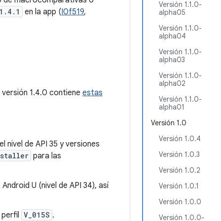
o de macrocomparativas o
Versión 1.1.0-
1.4.1
en la app (
I0f519
,
alpha05
Versión 1.1.0-
alpha04
Versión 1.1.0-
alpha03
Versión 1.1.0-
alpha02
a versión 1.4.0 contiene
estas
Versión 1.1.0-
alpha01
Versión 1.0
Versión 1.0.4
l nivel de API 35 y versiones
Versión 1.0.3
staller
para las
Versión 1.0.2
ndroid U (nivel de API 34), así
Versión 1.0.1
Versión 1.0.0
perfil
V_015S
.
Versión 1.0.0-