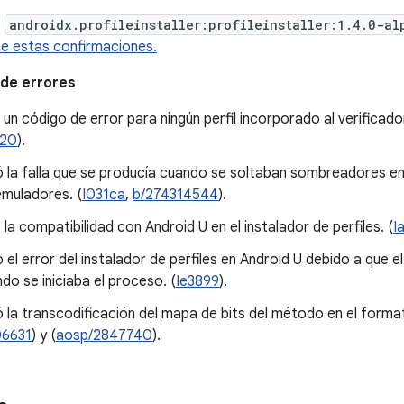
e
androidx.profileinstaller:profileinstaller:1.4.0-al
e estas confirmaciones.
de errores
un código de error para ningún perfil incorporado al verificador
520
).
ó la falla que se producía cuando se soltaban sombreadores en A
muladores. (
I031ca
,
b/274314544
).
ó la compatibilidad con Android U en el instalador de perfiles. (
I
ó el error del instalador de perfiles en Android U debido a que e
do se iniciaba el proceso. (
Ie3899
).
ó la transcodificación del mapa de bits del método en el forma
06631
) y (
aosp/2847740
).