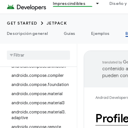
androidx.camera.media3
Imprescindibles
Diseño y 
androidx.camera.viewfinder
androidx.car
GET STARTED
JETPACK
androidx.car.app
Descripción general
Guías
Ejemplos
B
androidx.cardview
androidx
.
collection
androidx
.
compose
androidx
.
compose
.
animation
contenido a
androidx
.
compose
.
compiler
pueden cont
androidx
.
compose
.
foundation
androidx
.
compose
.
material
Android Developer
androidx
.
compose
.
material3
androidx
.
compose
.
material3
.
Profil
adaptive
androidx
.
compose
.
remote