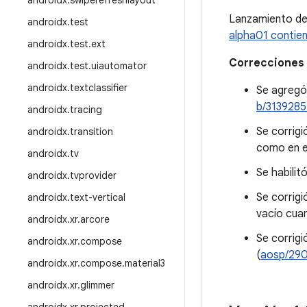
androidx
.
swiperefreshlayout
Lanzamiento d
androidx
.
test
alpha01 contien
androidx
.
test
.
ext
Correcciones 
androidx
.
test
.
uiautomator
androidx
.
textclassifier
Se agregó 
b/313928
androidx
.
tracing
Se corrigi
androidx
.
transition
como en e
androidx
.
tv
Se habilit
androidx
.
tvprovider
Se corrigi
androidx
.
text-vertical
vacío cuan
androidx
.
xr
.
arcore
Se corrigi
androidx
.
xr
.
compose
(
aosp/29
androidx
.
xr
.
compose
.
material3
androidx
.
xr
.
glimmer