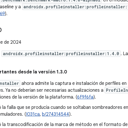
en el módul
Baseline y a
androidx.profileinstaller:profileinstaller:
469
).
0
re de 2024
e
androidx.profileinstaller:profileinstaller:1.4.0
. L
.
tantes desde la versión 1.3.0
nstaller
ahora admite la captura e instalación de perfiles en e
s. Ya no deberían ser necesarias actualizaciones a
ProfileIn
iones de la versión de la plataforma. (
6f9f6fa
).
ó la falla que se producía cuando se soltaban sombreadores en A
muladores. (
I031ca
,
b/274314544
).
ó la transcodificación de la marca de método en el formato de 