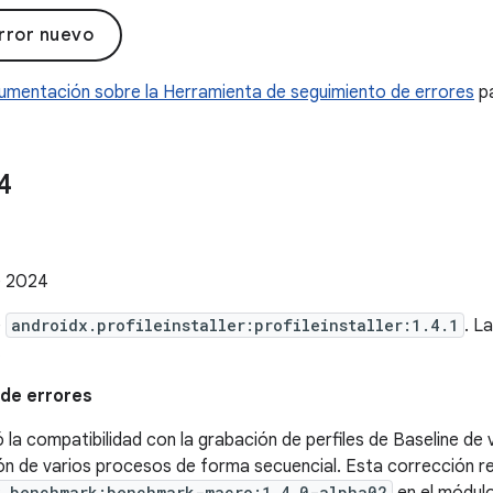
rror nuevo
umentación sobre la Herramienta de seguimiento de errores
pa
4
1
e 2024
e
androidx.profileinstaller:profileinstaller:1.4.1
. L
.
de errores
ó la compatibilidad con la grabación de perfiles de Baseline de
ón de varios procesos de forma secuencial. Esta corrección re
x.benchmark:benchmark-macro:1.4.0-alpha02