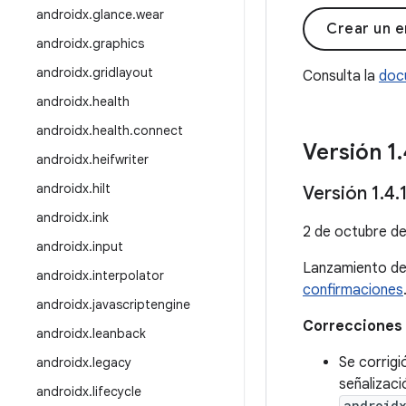
androidx
.
glance
.
wear
Crear un e
androidx
.
graphics
androidx
.
gridlayout
Consulta la
doc
androidx
.
health
androidx
.
health
.
connect
Versión 1
.
androidx
.
heifwriter
androidx
.
hilt
Versión 1
.
4
.
androidx
.
ink
2 de octubre d
androidx
.
input
Lanzamiento d
androidx
.
interpolator
confirmaciones
androidx
.
javascriptengine
Correcciones 
androidx
.
leanback
Se corrigi
androidx
.
legacy
señalizaci
androidx
.
lifecycle
android