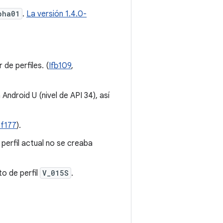
pha01
.
La versión 1.4.0-
 de perfiles. (
Ifb109
,
ndroid U (nivel de API 34), así
af177
).
l perfil actual no se creaba
to de perfil
V_015S
.