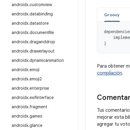
androidx
.
customview
androidx
.
databinding
Groovy
androidx
.
datastore
dependencie
androidx
.
documentfile
impleme
androidx
.
draganddrop
}
androidx
.
drawerlayout
androidx
.
dynamicanimation
Para obtener m
androidx
.
emoji
compilación
.
androidx
.
emoji2
androidx
.
enterprise
Comentar
androidx
.
exifinterface
androidx
.
fragment
Tus comentarios
androidx
.
games
mejorar esta bi
agregar tu voto 
androidx
.
glance