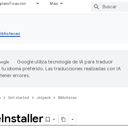
planificación
Más
ibliotecas
Google utiliza tecnología de IA para traducir
 tu idioma preferido. Las traducciones realizadas con IA
ener errores.
s
Get started
Jetpack
Bibliotecas
e
Installer