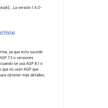
pha02
. La versión 1.4.0-
6f9f6fa
).
forma, ya que esto sucede
GP 7.3 o versiones
s cuando se usa AGP 8.1 o
tes que no usen AGP que
ara obtener más detalles.