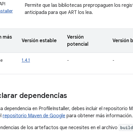
API
Permite que las bibliotecas prepropaguen los regi
staller
anticipada para que ART los lea.
n más
Versión
Versión estable
Versión 
potencial
de
1.4.1
-
-
larar dependencias
a dependencia en ProfileInstaller, debes incluir el repositorio
el
repositorio Maven de Google
para obtener más información.
ndencias de los artefactos que necesites en el archivo
build