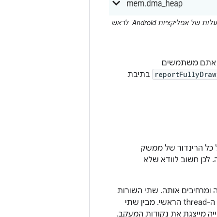
כדי שיהיה קל יותר לנתח את הנתונים, אפשר להצמיד את המדד המותאם אישית 'הפעלות של אפליקציות Android' לראש
 אתם משתמשים
reportFullyDraw
בתיבת
בדרך כלל כל הרינדור של ממשק
 לכן חשוב לוודא שלא
ליקציה ומרחיבים אותה. שתי השורות
עם אותו שם כמו של החבילה (בדרך כלל שתי השורות הראשונות בקטע) מייצגות את ה-thread הראשי. מבין שתי
ה מייצגת את נקודות המעקב.