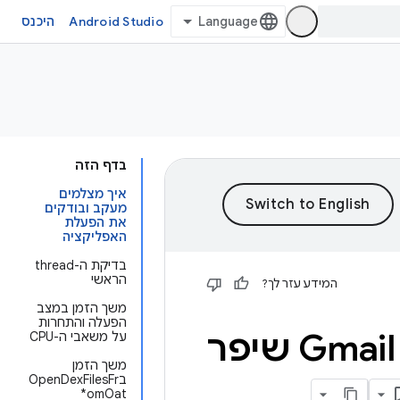
Android Studio
היכנס
בדף הזה
איך מצלמים
מעקב ובודקים
את הפעלת
האפליקציה
בדיקת ה-thread
הראשי
המידע עזר לך?
משך הזמן במצב
הפעלה והתחרות
מחקר מקרה: איך צוות Gmail Wear OS שיפר
על משאבי ה-CPU
משך הזמן
בOpenDexFilesFr
omOat*