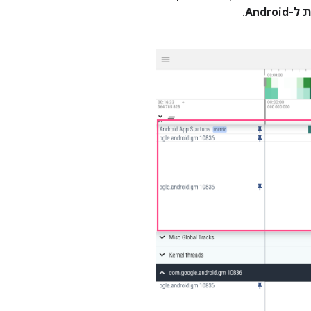
Andro
.