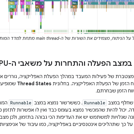
, מצמידים את השורות של ה-main thread מתחת למדד המותאם אישית Android App Startups.
במצב הפעלה והתחרות על משאבי ה-CPU
 מצטברת של פעילות המעבד במהלך הפעלת האפליקציה, גוררים א
ח הזמן של הפעלת האפליקציה. בחלונית
Thread States
שמופיעה
 שחלף במצב
Runnable
. כששרשור נמצא במצב
Runnable
המתנ
ה. יכול להיות שהמכשיר נמצא בעומס כבד ואין לו אפשרות לתזמן 
נה שגלויות למשתמש יש את העדיפות הכי גבוהה בתזמון, ולכן מצ
על כך שתהליכים אינטנסיביים באפליקציה, כמו עיבוד של אנימצי