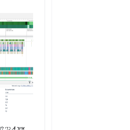
איור 4.
כדי לק