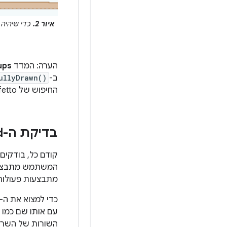
איור 2.
הערה: המדד
ups
ב-
ullyDrawn()
החיפוש של Perfetto.
בדיקת ה-thread הראשי
קודם כל, בודקים
המשתמש מתבצע בו
מתבצעות פעולות
השורות של השרשו