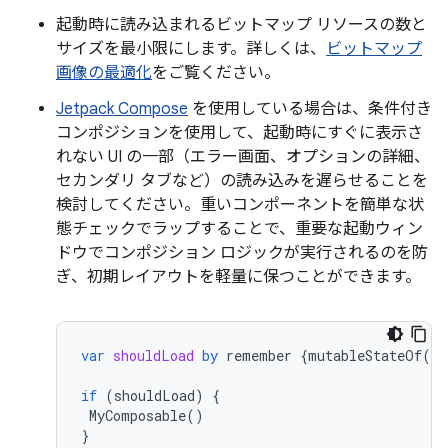
起動時に読み込まれるビットマップ リソースの数と
サイズを最小限にします。詳しくは、
ビットマップ
画像の最適化
をご覧ください。
Jetpack Compose
を使用している場合は、条件付き
コンポジションを使用して、起動時にすぐに表示さ
れない UI の一部（エラー画面、オプションの詳細、
セカンダリ タブなど）の読み込みを遅らせることを
検討してください。重いコンポーネントを簡単な状
態チェックでラップすることで、重要な起動ウィン
ドウでコンポジション ロジックが実行されるのを防
ぎ、初期レイアウトを軽量に保つことができます。
var
shouldLoad
by
remember
{
mutableStateOf
(
fa
if
(
shouldLoad
)
{
MyComposable
()
}