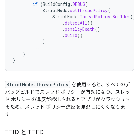
if
(
BuildConfig
.
DEBUG
)
StrictMode
.
setThreadPolicy
(
StrictMode
.
ThreadPolicy
.
Builder
()
.
detectAll
()
.
penaltyDeath
()
.
build
()
)
...
}
}
StrictMode.ThreadPolicy
を使用すると、すべてのデ
バッグビルドでスレッド ポリシーが有効になり、スレッ
ド ポリシーの違反が検出されるとアプリがクラッシュす
るため、スレッド ポリシー違反を見逃しにくくなりま
す。
TTID と TTFD