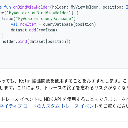
e
fun
onBindViewHolder
(
holder
:
MyViewHolder
,
position
:
ce
(
"MyAdapter.onBindViewHolder"
)
{
trace
(
"MyAdapter.queryDatabase"
)
val
rowItem
=
queryDatabase
(
position
)
dataset
.
add
(
rowItem
)
}
holder
.
bind
(
dataset
[
position
]
)
であっても、Kotlin 拡張関数を使用することをおすすめしま
します。これにより、トレースの終了を忘れるリスクがなくな
トレース イベントに NDK API を使用することもできます。ネ
ネイティブ コードのカスタム トレース イベント
をご覧くださ