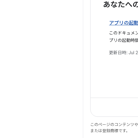
あなたへ
アプリの起
このドキュメント
プリの起動時
包括的なガイ
更新日時:
Jul 
起動状態、パ
ァイリング方
響する一般的
て詳しく説明
このページのコンテンツ
または登録商標です。