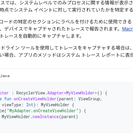
ースでは、システムレベルでのみプロセスに関する情報が表示
時点でシステム イベントに対して実行されていたかを特定す
には、コードの特定のセクションにラベルを付けるために使用できるト
、デバイスでキャプチャされたトレースで報告されます。
Macr
トレースを自動的にキャプチャします。
 コマンドライン ツールを使用してトレースをキャプチャする場合は
い場合、アプリのメソッドはシステム トレース レポートに表
Java
pter
:
RecyclerView
.
Adapter<MyViewHolder>
()
{
e
fun
onCreateViewHolder
(
parent
:
ViewGroup
,
viewType
:
Int
):
MyViewHolder
{
ce
(
"MyAdapter.onCreateViewHolder"
)
{
MyViewHolder
.
newInstance
(
parent
)