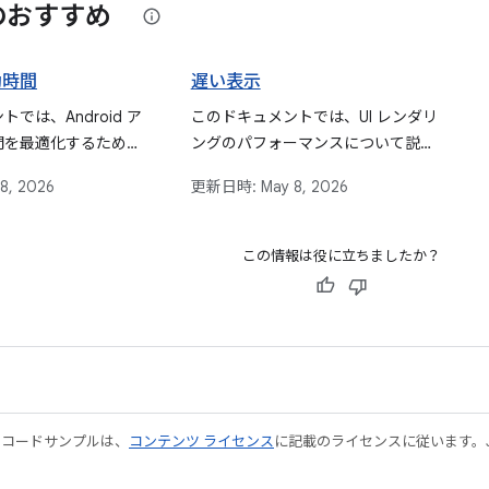
のおすすめ
動時間
遅い表示
では、Android ア
このドキュメントでは、UI レンダリ
間を最適化するための
ングのパフォーマンスについて説明
ダンスを提供します。
します。ジャンクは遅いレンダリン
28, 2026
更新日時:
May 8, 2026
フォーマンスのプロフ
グによるスキップされたフレーム、
法、アプリの起動に影
フリーズしたフレームは極端な遅延
な問題の解決策につい
として定義します。このドキュメン
この情報は役に立ちましたか？
します。
トでは、スムーズなユーザー エクス
ペリエンスを維持することに重点を
置き、Android アプリケーションで
これらの問題を診断して修正する方
法について説明します。
やコードサンプルは、
コンテンツ ライセンス
に記載のライセンスに従います。Java