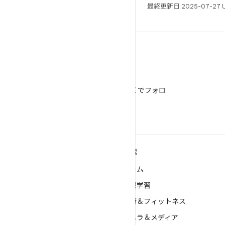
最終更新日 2025-07-27 
X
@AndroidDev を X でフォロ
ー
ANDROID の詳細
探索
Android
ゲーム
エンタープライズ向け Android
機械学習
セキュリティ
健康＆フィットネス
ソース
カメラ＆メディア