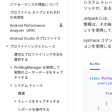
システム トレ
パフォーマンスの検査について
ソッドが、ある
プロファイル タイプとそれぞれ
の有用性
Jetpack 
情報は、その後
Android Performance
ントを使用して
Analyzer（APA）
Android Studio のプロファイラ
systrace
ョンを使用しな
プロファイリングとトレース
適切なプロファイリング方法を
選択する
Kotlin
Profiling
Manager を使用して
実際のユーザーデータをキャプ
チャする
class
MyAda
overrid
システム トレース
tra
概要
トレースをキャプチャする
}
}
レポートを操作する