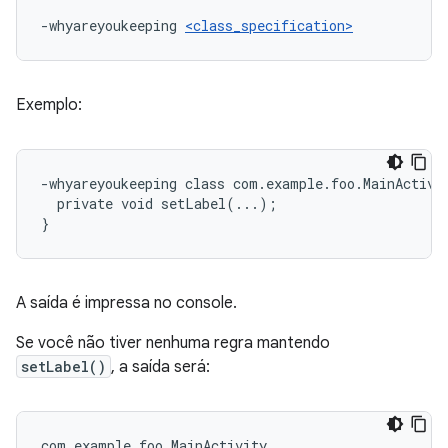
-whyareyoukeeping 
<class_specification>
Exemplo:
-whyareyoukeeping class com.example.foo.MainActivit
  private void setLabel(...);

A saída é impressa no console.
Se você não tiver nenhuma regra mantendo
setLabel()
, a saída será:
com.example.foo.MainActivity
