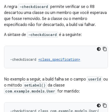
A regra
-checkdiscard
permite verificar se o R8
descartou uma classe ou um membro que você esperava
que fosse removido. Se a classe ou o membro
especificado não for descartado, a build vai falhar.
A sintaxe de
-checkdiscard
é a seguinte:
-checkdiscard 
<class_specification>
No exemplo a seguir, a build falha se o campo
userId
ou
o método
setLabel()
da classe
com.example.models.User
for mantido:
-checkdiscard class com.example.models.User{
