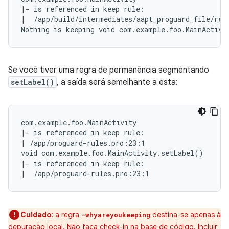
|- is referenced in keep rule:

|  /app/build/intermediates/aapt_proguard_file/rele
Se você tiver uma regra de permanência segmentando
setLabel()
, a saída será semelhante a esta:
com.example.foo.MainActivity

|- is referenced in keep rule:

| /app/proguard-rules.pro:23:1

void com.example.foo.MainActivity.setLabel()

|- is referenced in keep rule:

Cuidado
:
a regra
destina-se apenas à
-whyareyoukeeping
depuração local. Não faça check-in na base de código. Incluir