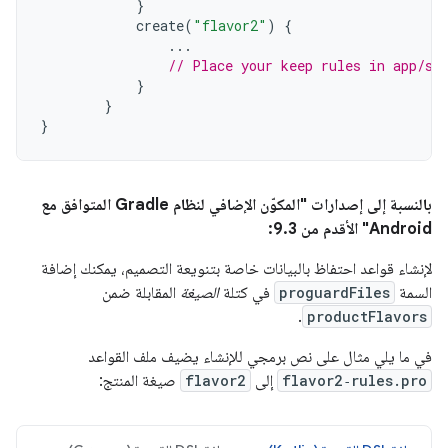
}
create
(
"flavor2"
)
{
...
// Place your keep rules in app/sr
}
}
}
بالنسبة إلى إصدارات "المكوّن الإضافي لنظام Gradle المتوافق مع
Android" الأقدم من 9.3:
لإنشاء قواعد احتفاظ بالبيانات خاصة بتنويعة التصميم، يمكنك إضافة
السمة
proguardFiles
في كتلة
الصيغة
المقابلة ضمن
.
productFlavors
في ما يلي مثال على نص برمجي للإنشاء يضيف ملف القواعد
flavor2‑rules.pro
إلى
flavor2
صيغة المنتج: