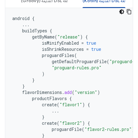
لغة DSL القديمة (Kotlin)
لغة DSL القديمة (Groovy)
android
{
...
buildTypes
{
getByName
(
"release"
)
{
isMinifyEnabled
=
true
isShrinkResources
=
true
proguardFiles
(
getDefaultProguardFile
(
"proguard-a
"proguard-rules.pro"
)
}
}
flavorDimensions
.
add
(
"version"
)
productFlavors
{
create
(
"flavor1"
)
{
...
}
create
(
"flavor2"
)
{
proguardFile
(
"flavor2-rules.pro"
)
}