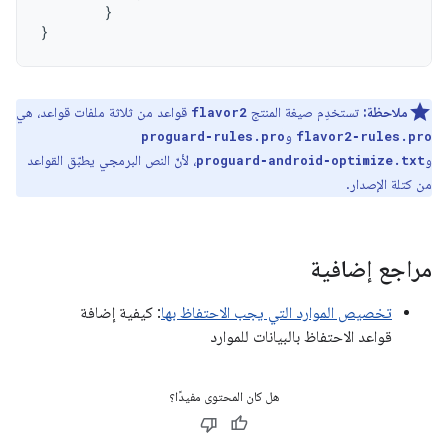
}
}
ملاحظة:
تستخدِم صيغة المنتج
قواعد من ثلاثة ملفات قواعد، هي
flavor2
و
proguard‑rules.pro
flavor2‑rules.pro
و
، لأنّ النص البرمجي يطبّق القواعد
proguard‑android‑optimize.txt
من كتلة الإصدار.
مراجع إضافية
تخصيص الموارد التي يجب الاحتفاظ بها
: كيفية إضافة
قواعد الاحتفاظ بالبيانات للموارد
هل كان المحتوى مفيدًا؟