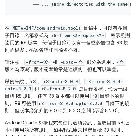
在
META-INF/com.android.tools
目錄中，可以有多個
子目錄，名稱格式為
r8-from-<X>-upto-<Y>
，表示規則
適用的 R8 版本。每個子目錄可以有一個或多個包含 R8 規
則的檔案，檔案名稱和副檔名不限。
請注意，
-from-<X>
和
-upto-<Y>
部分為選用，
<Y>
版本為
專屬
，版本範圍通常是連續的，但也可以重疊。
舉例來說，
r8
、
r8-upto-8.0.0
、
r8-from-8.0.0-
upto-8.2.0
和
r8-from-8.2.0
是目錄名稱，代表一組
目標 R8 規則。任何 R8 版本都可以使用
r8
目錄下的規
則。R8 可使用
r8-from-8.0.0-upto-8.2.0
目錄下的規
則，但版本必須介於 8.0.0 到 8.2.0 之間 (
不含
8.2.0)。
Android Gradle 外掛程式會使用這項資訊，選取目前 R8 版
本可使用的所有規則。如果程式庫未指定目標 R8 規則，