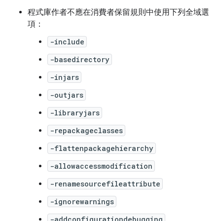
程式庫作者不應在消費者保留規則中使用下列全域選
項：
-include
-basedirectory
-injars
-outjars
-libraryjars
-repackageclasses
-flattenpackagehierarchy
-allowaccessmodification
-renamesourcefileattribute
-ignorewarnings
-addconfigurationdebugging