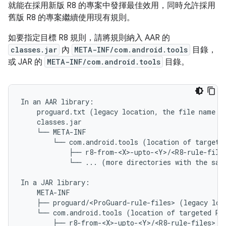
就能在採用新版 R8 的專案中發揮最佳效用，同時允許採用
舊版 R8 的專案繼續使用現有規則。
如要指定目標 R8 規則，請將規則納入 AAR 的
classes.jar
內
META-INF/com.android.tools
目錄，
或 JAR 的
META-INF/com.android.tools
目錄。
In an AAR library:

    proguard.txt (legacy location, the file name mu
    classes.jar

    └── META-INF

        └── com.android.tools (location of targeted
            ├── r8-from-<X>-upto-<Y>/<R8-rule-files
            └── ... (more directories with the same
In a JAR library:

    META-INF

    ├── proguard/<ProGuard-rule-files> (legacy loca
    └── com.android.tools (location of targeted R8 
        ├── r8-from-<X>-upto-<Y>/<R8-rule-files>
