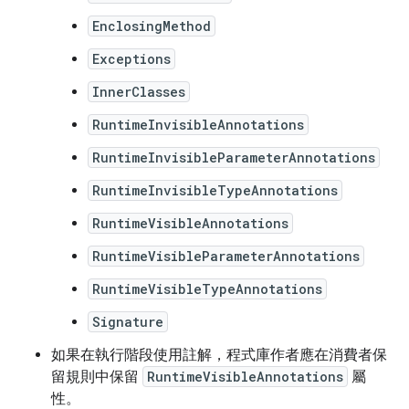
EnclosingMethod
Exceptions
InnerClasses
RuntimeInvisibleAnnotations
RuntimeInvisibleParameterAnnotations
RuntimeInvisibleTypeAnnotations
RuntimeVisibleAnnotations
RuntimeVisibleParameterAnnotations
RuntimeVisibleTypeAnnotations
Signature
如果在執行階段使用註解，程式庫作者應在消費者保
留規則中保留
RuntimeVisibleAnnotations
屬
性。