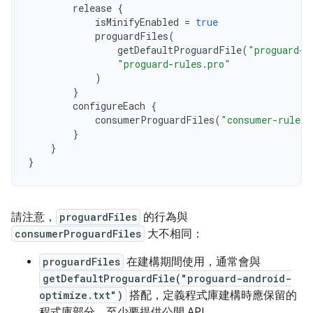
release
{
isMinifyEnabled
=
true
proguardFiles
(
getDefaultProguardFile
(
"proguard-a
"proguard-rules.pro"
)
}
configureEach
{
consumerProguardFiles
(
"consumer-rules.
}
}
}
請注意，
proguardFiles
的行為與
consumerProguardFiles
大不相同：
proguardFiles
在建構期間使用，通常會與
getDefaultProguardFile("proguard-android-
optimize.txt")
搭配，定義程式庫建構時應保留的
程式庫部分。至少要提供公開 API。