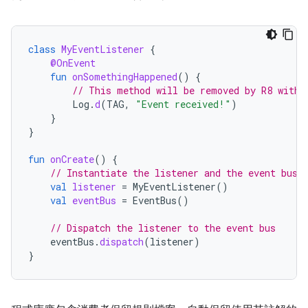
class
MyEventListener
{
@OnEvent
fun
onSomethingHappened
()
{
// This method will be removed by R8 witho
Log
.
d
(
TAG
,
"Event received!"
)
}
}
fun
onCreate
()
{
// Instantiate the listener and the event bus
val
listener
=
MyEventListener
()
val
eventBus
=
EventBus
()
// Dispatch the listener to the event bus
eventBus
.
dispatch
(
listener
)
}