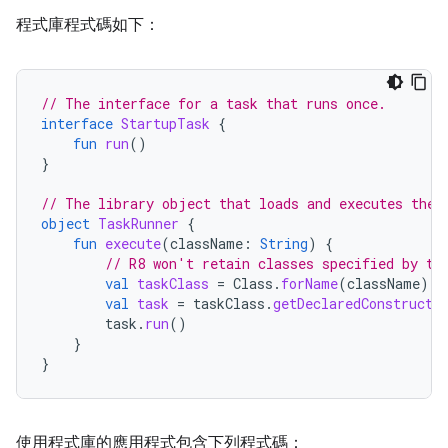
程式庫程式碼如下：
// The interface for a task that runs once.
interface
StartupTask
{
fun
run
()
}
// The library object that loads and executes the 
object
TaskRunner
{
fun
execute
(
className
:
String
)
{
// R8 won't retain classes specified by th
val
taskClass
=
Class
.
forName
(
className
)
val
task
=
taskClass
.
getDeclaredConstructo
task
.
run
()
}
}
使用程式庫的應用程式包含下列程式碼：