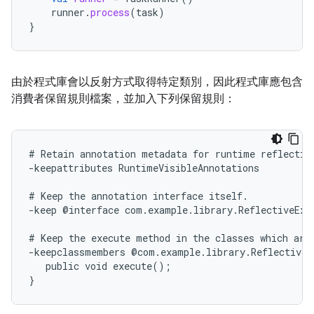
runner
.
process
(
task
)
}
由於程式庫會以反射方式取得特定類別，因此程式庫應包含
消費者保留規則檔案，並加入下列保留規則：
# Retain annotation metadata for runtime reflection
-keepattributes RuntimeVisibleAnnotations

# Keep the annotation interface itself.

-keep @interface com.example.library.ReflectiveExec
# Keep the execute method in the classes which are 
-keepclassmembers @com.example.library.ReflectiveEx
   public void execute();
