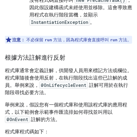
沒有程式碼直接呼叫
new PreCacheTask()
，
因此假設建構函式未經使用並移除。這會導致應
用程式在執行階段當機，並顯示
InstantiationException
。
注意：
不必保留
方法，因為程式庫會直接呼叫
方法。
run
run
根據方法註解進行反射
程式庫通常會定義註解，供開發人員用來標記方法或欄位。
程式庫隨後會使用反射，在執行階段找出這些已註解的成
員。舉例來說，
@OnLifecycleEvent
註解可用於在執行
階段尋找必要方法。
舉例來說，假設您有一個程式庫和使用該程式庫的應用程
式，以下範例會示範事件匯流排如何尋找並叫用以
@OnEvent
註解的方法。
程式庫程式碼如下：