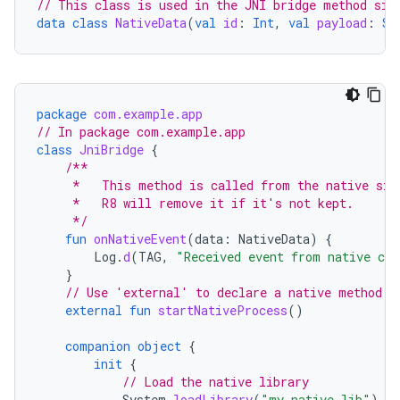
// This class is used in the JNI bridge method sig
data
class
NativeData
(
val
id
:
Int
,
val
payload
:
St
package
com.example.app
// In package com.example.app
class
JniBridge
{
/**
     *   This method is called from the native sid
     *   R8 will remove it if it's not kept.
     */
fun
onNativeEvent
(
data
:
NativeData
)
{
Log
.
d
(
TAG
,
"Received event from native cod
}
// Use 'external' to declare a native method
external
fun
startNativeProcess
()
companion
object
{
init
{
// Load the native library
System
.
loadLibrary
(
"my-native-lib"
)