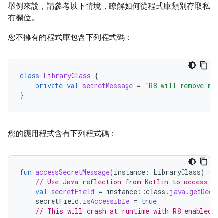
舉例來說，請參考以下情境，瞭解如何從程式庫類別存取私
有欄位。
您不擁有的程式庫包含下列程式碼：
class
LibraryClass
{
private
val
secretMessage
=
"R8 will remove me
}
您的應用程式含有下列程式碼：
fun
accessSecretMessage
(
instance
:
LibraryClass
)
{
// Use Java reflection from Kotlin to access t
val
secretField
=
instance
::
class
.
java
.
getDecl
secretField
.
isAccessible
=
true
// This will crash at runtime with R8 enabled