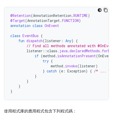
@Retention
(
AnnotationRetention
.
RUNTIME
)
@Target
(
AnnotationTarget
.
FUNCTION
)
annotation
class
OnEvent
class
EventBus
{
fun
dispatch
(
listener
:
Any
)
{
// Find all methods annotated with @OnEven
listener
::
class
.
java
.
declaredMethods
.
forEa
if
(
method
.
isAnnotationPresent
(
OnEvent
try
{
method
.
invoke
(
listener
)
}
catch
(
e
:
Exception
)
{
/* ... */
}
}
}
}
使用程式庫的應用程式包含下列程式碼：