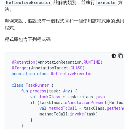
ReflectiveExecutor
註解的類別，並執行
execute
方
法。
舉例來說，假設您有一個程式庫和一個使用該程式庫的應用
程式。
程式庫包含下列程式碼：
@Retention
(
AnnotationRetention
.
RUNTIME
)
@Target
(
AnnotationTarget
.
CLASS
)
annotation
class
ReflectiveExecutor
class
TaskRunner
{
fun
process
(
task
:
Any
)
{
val
taskClass
=
task
::
class
.
java
if
(
taskClass
.
isAnnotationPresent
(
Reflecti
val
methodToCall
=
taskClass
.
getMethod
methodToCall
.
invoke
(
task
)
}
}