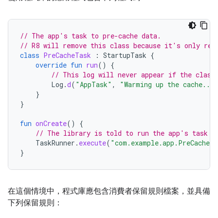
// The app's task to pre-cache data.
// R8 will remove this class because it's only ref
class
PreCacheTask
:
StartupTask
{
override
fun
run
()
{
// This log will never appear if the class
Log
.
d
(
"AppTask"
,
"Warming up the cache...
}
}
fun
onCreate
()
{
// The library is told to run the app's task b
TaskRunner
.
execute
(
"com.example.app.PreCacheT
}
在這個情境中，程式庫應包含消費者保留規則檔案，並具備
下列保留規則：