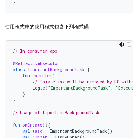
}
使用程式庫的應用程式包含下列程式碼：
// In consumer app
@ReflectiveExecutor
class
ImportantBackgroundTask
{
fun
execute
()
{
// This class will be removed by R8 withou
Log
.
e
(
"ImportantBackgroundTask"
,
"Executin
}
}
// Usage of ImportantBackgroundTask
fun
onCreate
(){
val
task
=
ImportantBackgroundTask
()
val
runner
=
TaskRunner
()