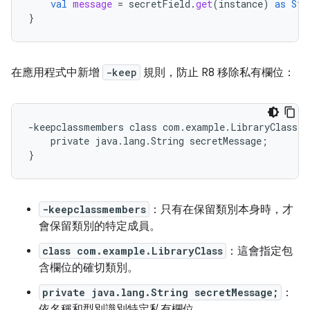
val
message
=
secretField
.
get
(
instance
)
as
Str
}
在應用程式中新增
-keep
規則，防止 R8 移除私有欄位：
-keepclassmembers class com.example.LibraryClass {

    private java.lang.String secretMessage;

-keepclassmembers
：只有在保留類別本身時，才
會保留類別的特定成員。
class com.example.LibraryClass
：這會指定包
含欄位的確切類別。
private java.lang.String secretMessage;
：
依名稱和型別識別特定私有欄位。