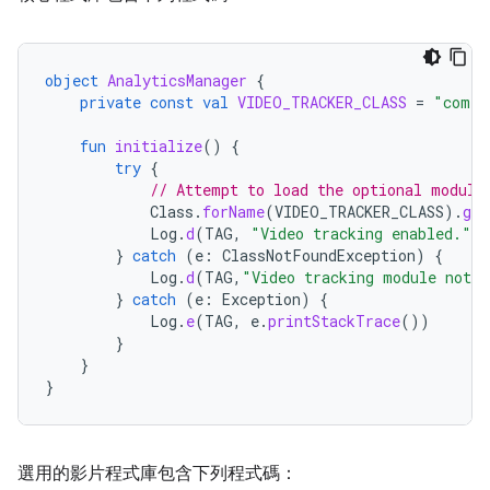
object
AnalyticsManager
{
private
const
val
VIDEO_TRACKER_CLASS
=
"com.e
fun
initialize
()
{
try
{
// Attempt to load the optional module
Class
.
forName
(
VIDEO_TRACKER_CLASS
).
get
Log
.
d
(
TAG
,
"Video tracking enabled."
)
}
catch
(
e
:
ClassNotFoundException
)
{
Log
.
d
(
TAG
,
"Video tracking module not f
}
catch
(
e
:
Exception
)
{
Log
.
e
(
TAG
,
e
.
printStackTrace
())
}
}
}
選用的影片程式庫包含下列程式碼：