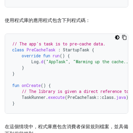
使用程式庫的應用程式包含下列程式碼：
// The app's task is to pre-cache data.
class
PreCacheTask
:
StartupTask
{
override
fun
run
()
{
Log
.
d
(
"AppTask"
,
"Warming up the cache...
}
}
fun
onCreate
()
{
// The library is given a direct reference to 
TaskRunner
.
execute
(
PreCacheTask
::
class
.
java
)
}
在這個情境中，程式庫應包含消費者保留規則檔案，並具備