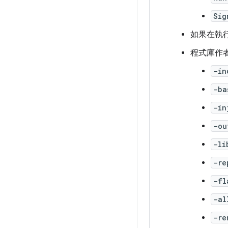
Sig
如果在執
程式庫作
-in
-ba
-in
-ou
-li
-re
-fl
-al
-re