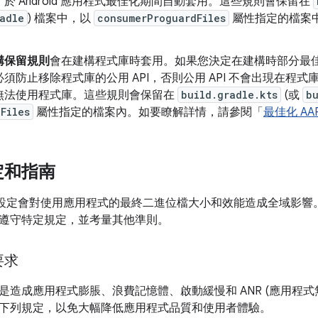
於 Android 應用程式最佳化期間自動套用。這些規則會保留在
adle
) 檔案中，以
consumerProguardFiles
屬性指定的檔案
。
構保留規則
會在建構程式庫時套用。如果您決定在建構時部分最
須防止移除程式庫的公用 API，否則公用 API 不會出現在程
無法使用程式庫。這些規則會保留在
build.gradle.kts
(或
b
Files
屬性指定的檔案內。如要瞭解詳情，請參閱「
最佳化 A
定和指南
8 設定會對使用應用程式的最終二進位檔大小和效能造成全域影響
遵守特定規定，並考量其他準則。
要求
是造成應用程式膨脹、浪費記憶體、啟動緩慢和 ANR (應用程式
下列規定，以免大幅降低應用程式品質和使用者體驗。