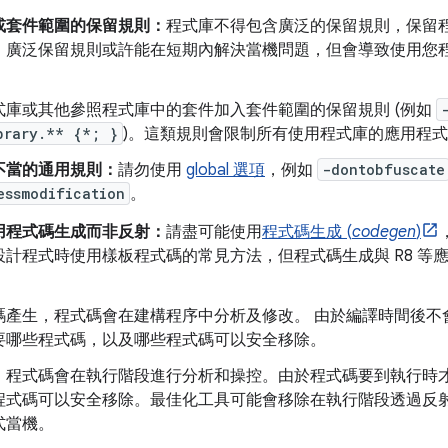
或套件範圍的保留規則：
程式庫不得包含廣泛的保留規則，保留
。廣泛保留規則或許能在短期內解決當機問題，但會導致使用您
式庫或其他參照程式庫中的套件加入套件範圍的保留規則 (例如
brary.** {*; }
)。這類規則會限制所有使用程式庫的應用程
不當的通用規則：
請勿使用
global 選項
，例如
-dontobfuscate
essmodification
。
用程式碼生成而非反射：
請盡可能使用
程式碼生成 (
codegen
)
設計程式時使用樣板程式碼的常見方法，但程式碼生成與 R8 等
碼產生，程式碼會在建構程序中分析及修改。 由於編譯時間後不
要哪些程式碼，以及哪些程式碼可以安全移除。
，程式碼會在執行階段進行分析和操控。由於程式碼要到執行時
程式碼可以安全移除。最佳化工具可能會移除在執行階段透過反
式當機。