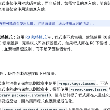
程式庫都使用程式碼生成，而非反射。如需常見的進入點，請參
他項目都會使用這個進入點。
有時可能適合使用反射。 詳情請參閱「
適合使用反射的情況
」。
 完整模式：
啟用
R8 完整模式
時，程式庫不應當機。建議使用 R8 的
 8.0 穩定版起，完整模式即為預設模式。如果程式庫在 R8 下
入點，並新增目標規則，而不是保留整個套件。
外，我們也建議您採取下列做法。
式庫的消費者保留規則檔案中使用
-repackageclasses
。不過
程式庫的建構保留規則檔案中，搭配使用
-repackageclasses
brary.package>.internal
)。這有助於提升程式庫在未最佳
需要這麼做，因為應用程式也應經過最佳化。
proguard-android-optimize.txt