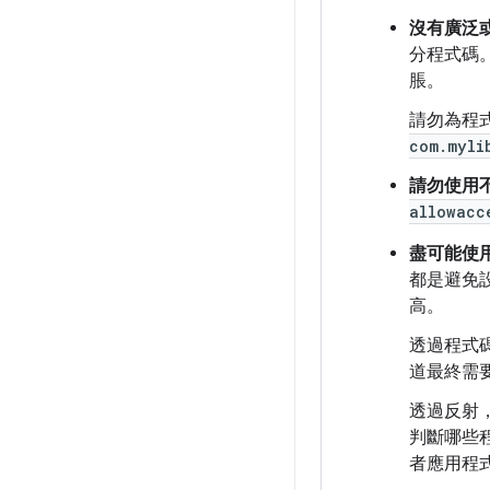
沒有廣泛
分程式碼
脹。
請勿為程
com.myli
請勿使用
allowacc
盡可能使
都是避免
高。
透過程式
道最終需
透過反射
判斷哪些
者應用程