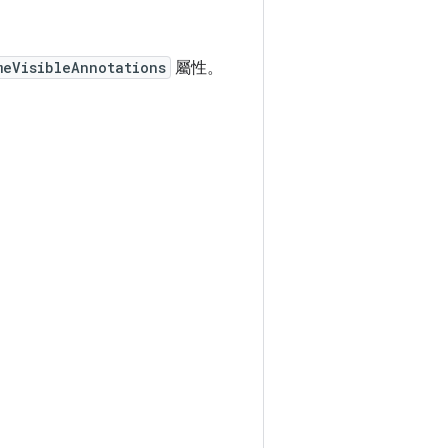
meVisibleAnnotations
屬性。