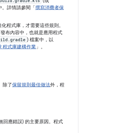
build.gradle.kts
(或
中。詳情請參閱「
撰寫消費者保
佳化程式庫，才需要這些規則。
式庫發布內容中，也就是應用程式
uild.gradle
) 檔案中，以
AR 程式庫建構作業
」。
。除了
保留規則最佳做法
外，程
無回應錯誤) 的主要原因。程式