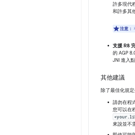
許多現代
和許多其
注意：
支援 R8
的 AGP
JNI 進
其他建議
除了最佳化規定
請勿在程
您可以在
<your.li
來說並不