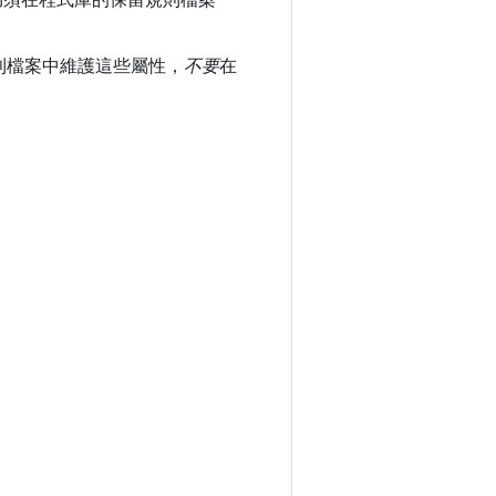
仍須在程式庫的保留規則檔案
則檔案中維護這些屬性，
不要
在