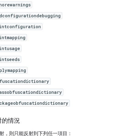
norewarnings
dconfigurationdebugging
intconfiguration
intmapping
intusage
intseeds
plymapping
fuscationdictionary
assobfuscationdictionary
ckageobfuscationdictionary
射的情況
射，則只能反射到下列任一項目：