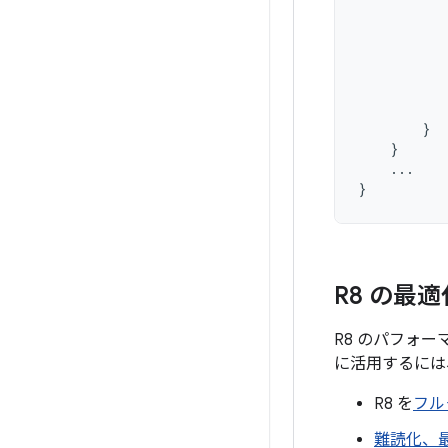
}
}
...
}
R8 の最
R8 のパフォ
に活用するには
R8 を
フル
難読化、