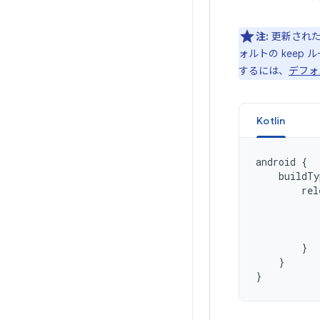
注:
更新された
ォルトの keep 
するには、
デフォ
Kotlin
android
{
buildTy
rel
}
}
}