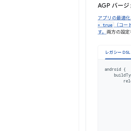
AGP バージ
アプリの最適化
= true
（コー
す。
両方の設定
android
{
buildTy
rel