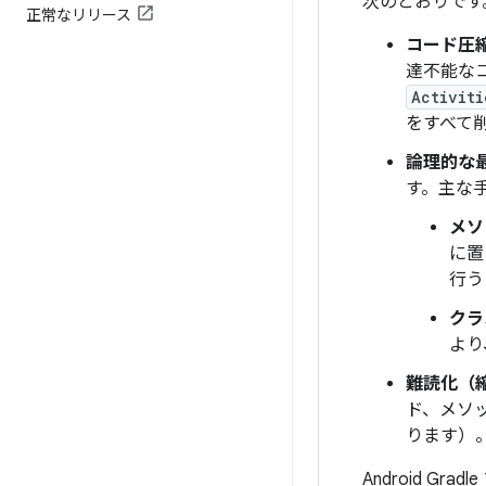
次のとおりです
正常なリリース
コード圧
達不能な
Activiti
をすべて
論理的な
す。主な
メソ
に置
行う
クラ
より
難読化（
ド、メソ
ります）
Android G