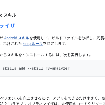
id スキル
ナライザ
イザ
Android スキル
を使用して、ビルドファイルを分析し、冗長な 
ール、包含された
keep ルール
を特定します。
からスキルをインストールするには、次を実行します。
d skills add --skill r8-analyzer
スペリエンスを向上させるには、アプリをできるだけ小さく、
R8 というアプリ オプティマイザは、未使用のコードやリソ