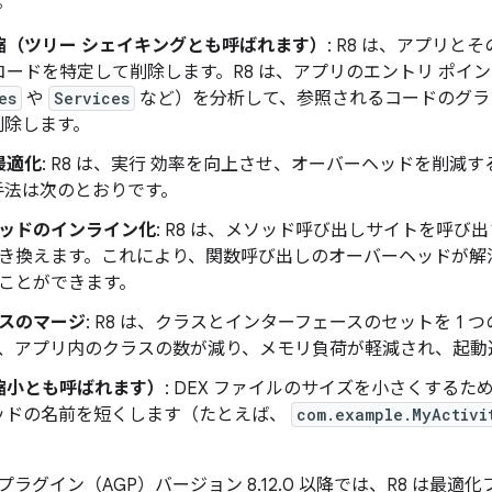
。
縮（ツリー シェイキングとも呼ばれます）
: R8 は、アプリ
コードを特定して削除します。R8 は、アプリのエントリ ポイ
es
や
Services
など）を分析して、参照されるコードのグラ
削除します。
最適化
: R8 は、実行 効率を向上させ、オーバーヘッドを削減
手法は次のとおりです。
ッドのインライン化
: R8 は、メソッド呼び出しサイトを呼
き換えます。これにより、関数呼び出しのオーバーヘッドが解消
ことができます。
スのマージ
: R8 は、クラスとインターフェースのセットを 1
、アプリ内のクラスの数が減り、メモリ負荷が軽減され、起動
縮小とも呼ばれます）
: DEX ファイルのサイズを小さくするた
ッドの名前を短くします（たとえば、
com.example.MyActivi
。
radle プラグイン（AGP）バージョン 8.12.0 以降では、R8 