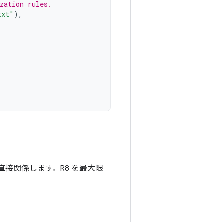
zation rules.
txt"
),
直接関係します。R8 を最大限