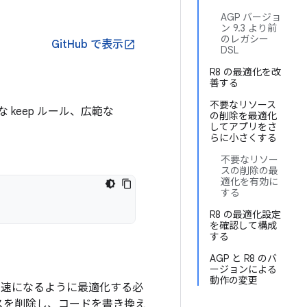
AGP バージョ
ン 9.3 より前
のレガシー
GitHub で表示
open_in_new
DSL
R8 の最適化を改
善する
不要なリソース
keep ルール、広範な
の削除を最適化
してアプリをさ
らに小さくする
不要なリソー
スの削除の最
適化を有効に
する
R8 の最適化設定
を確認して構成
する
AGP と R8 のバ
ージョンによる
動作の変更
高速になるように最適化する必
ースを削除し、コードを書き換え