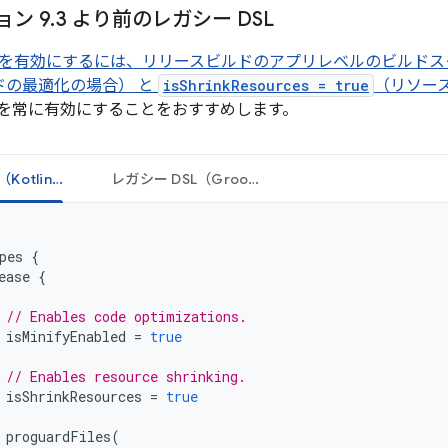
ョン 9
.
3 より前のレガシー DSL
を有効にするには、リリースビルドのアプリレベルのビルド
ドの最適化の場合） と
isShrinkResources = true
（リソー
を常に有効にすることをおすすめします。
レガシー DSL（Kotlin）
レガシー DSL（Groovy）
pes
{
ease
{
// Enables code optimizations.
isMinifyEnabled
=
true
// Enables resource shrinking.
isShrinkResources
=
true
proguardFiles
(