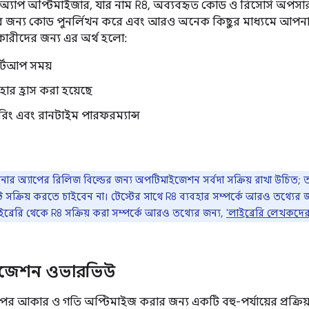
্যাপ অপ্টিমাইজার, যার নাম R8, অব্যবহৃত কোড ও রিসোর্স অপসার
 জন্য কোড পুনর্লিখন করে এবং আরও অনেক কিছুর মাধ্যমে আপনার 
ারীদের জন্য এর অর্থ হলো:
টার্টআপ সময়
হার হ্রাস করা হয়েছে
ডারিং এবং রানটাইম পারফরম্যান্স
ার অ্যাপের রিলিজ বিল্ডের জন্য অপটিমাইজেশন সর্বদা সক্রিয় রাখা উচিত; 
ি সক্রিয় করতে চাইবেন না। টেস্টের সাথে R8 ব্যবহার সম্পর্কে আরও তথ্যের 
ইব্রেরি থেকে R8 সক্রিয় করা সম্পর্কে আরও তথ্যের জন্য,
'লাইব্রেরি লেখকদ
াইজেশন ওভারভিউ
র আকার ও গতি অপ্টিমাইজ করার জন্য একটি বহু-পর্যায়ের প্রক্রিয়া