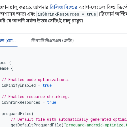
ইজেশন চালু করতে, আপনার
রিলিজ বিল্ডের
অ্যাপ-লেভেল বিল্ড স্ক্রিপ্
জেশনের জন্য) এবং
isShrinkResources = true
(রিসোর্স অপ্ট
ি যে আপনি সর্বদা উভয় সেটিংই চালু রাখুন।
লিগ্যাসি ডিএসএল (কোটলিন)
লিগ্যাসি ডিএসএল (গ্রুভি)
pes
{
ease
{
// Enables code optimizations.
isMinifyEnabled
=
true
// Enables resource shrinking.
isShrinkResources
=
true
proguardFiles
(
// Default file with automatically generated optimi
getDefaultProguardFile
(
"proguard-android-optimize.