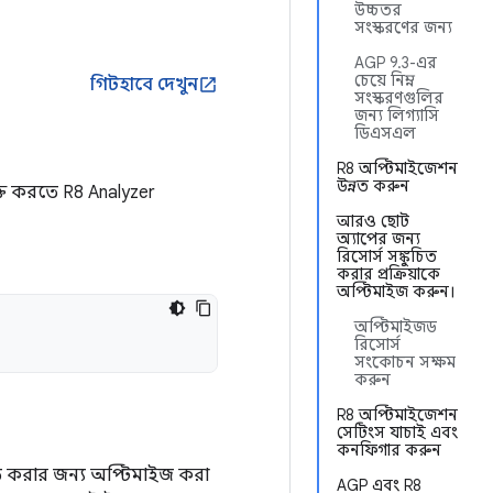
উচ্চতর
সংস্করণের জন্য
AGP 9.3-এর
চেয়ে নিম্ন
গিটহাবে দেখুন
open_in_new
সংস্করণগুলির
জন্য লিগ্যাসি
ডিএসএল
R8 অপ্টিমাইজেশন
উন্নত করুন
্ত করতে R8 Analyzer
আরও ছোট
অ্যাপের জন্য
রিসোর্স সঙ্কুচিত
করার প্রক্রিয়াকে
অপ্টিমাইজ করুন।
অপ্টিমাইজড
রিসোর্স
সংকোচন সক্ষম
করুন
R8 অপ্টিমাইজেশন
সেটিংস যাচাই এবং
কনফিগার করুন
ুত করার জন্য অপ্টিমাইজ করা
AGP এবং R8