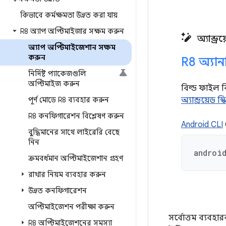
কিভাবে কর্মক্ষমতা উন্নত করা যায়
R8 অ্যাপ অপ্টিমাইজার সক্ষম করুন
অ্যান্ড্র
অ্যাপ অপ্টিমাইজেশান সক্ষম
করুন
R8 অ্যা
নির্দিষ্ট প্যাকেজগুলি
অপ্টিমাইজ করুন
বিল্ড ফাইল বি
পূর্ণ মোডে R8 ব্যবহার করুন
অ্যান্ড্রয়েড স
R8 কনফিগারেশন বিশ্লেষণ করুন
Android CLI
বুদ্ধিমানের সাথে লাইব্রেরি বেছে
নিন
androi
ক্রমবর্ধমান অপ্টিমাইজেশান গ্রহণ
রাখার নিয়ম ব্যবহার করুন
উন্নত কনফিগারেশন
অপ্টিমাইজেশন পরীক্ষা করুন
সর্বোত্তম ব্যবহ
R8 অপ্টিমাইজেশনের সমস্যা