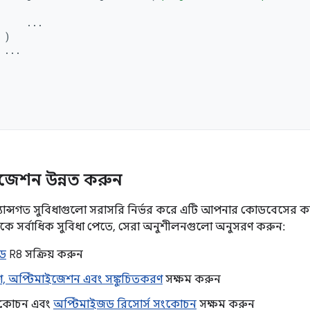
...
)
...
ইজেশন উন্নত করুন
ান্সগত সুবিধাগুলো সরাসরি নির্ভর করে এটি আপনার কোডবেসের 
কে সর্বাধিক সুবিধা পেতে, সেরা অনুশীলনগুলো অনুসরণ করুন:
ডে
R8 সক্রিয় করুন
ণ, অপ্টিমাইজেশন এবং সঙ্কুচিতকরণ
সক্ষম করুন
সংকোচন এবং
অপ্টিমাইজড রিসোর্স সংকোচন
সক্ষম করুন