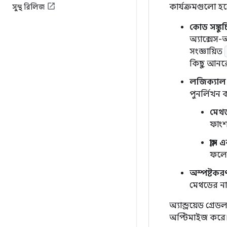
কার্যক্রমগুলো হল
সুস্থ রিলিজ
কোড সঙ্কু
অ্যাক্সেস-
সংজ্ঞায়িত
কিছু আনরেফ
লজিক্যা
পুনর্লিখন
মেথ
ফাংশ
ক্লাস
ফলে অ
অস্পষ্টক
মেথডের নাম
অ্যান্ড্রয়েড গ্
অপ্টিমাইজ করে।