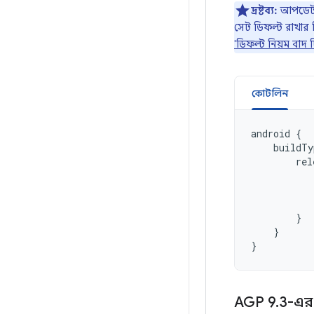
দ্রষ্টব্য:
আপডেট ক
সেট ডিফল্ট রাখার ন
'ডিফল্ট নিয়ম বাদ 
কোটলিন
android
{
buildTy
rel
}
}
}
AGP 9
.
3-এর 