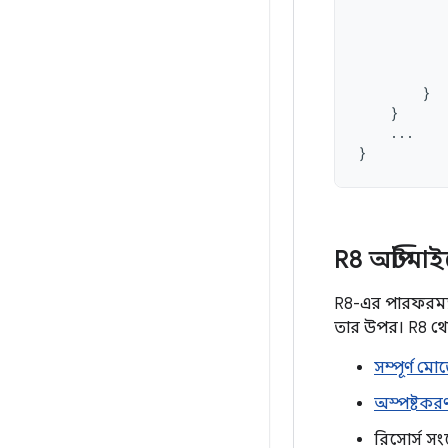
}
}
...
}
R8 অপ্টিমা
R8-এর পারফরম্য
তার উপর। R8 থে
সম্পূর্ণ মো
অস্পষ্টকর
রিসোর্স 