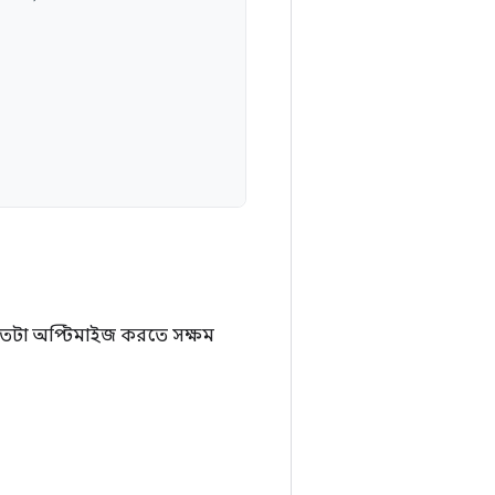
কতটা অপ্টিমাইজ করতে সক্ষম