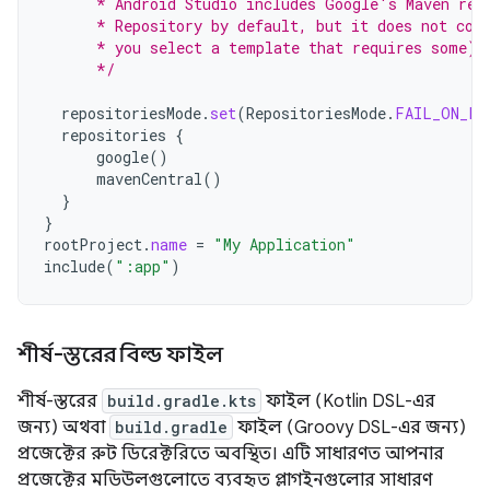
      * Android Studio includes Google's Maven rep
      * Repository by default, but it does not con
      * you select a template that requires some).
      */
repositoriesMode
.
set
(
RepositoriesMode
.
FAIL_ON_PR
repositories
{
google
()
mavenCentral
()
}
}
rootProject
.
name
=
"My Application"
include
(
":app"
)
শীর্ষ-স্তরের বিল্ড ফাইল
শীর্ষ-স্তরের
build.gradle.kts
ফাইল (Kotlin DSL-এর
জন্য) অথবা
build.gradle
ফাইল (Groovy DSL-এর জন্য)
প্রজেক্টের রুট ডিরেক্টরিতে অবস্থিত। এটি সাধারণত আপনার
প্রজেক্টের মডিউলগুলোতে ব্যবহৃত প্লাগইনগুলোর সাধারণ