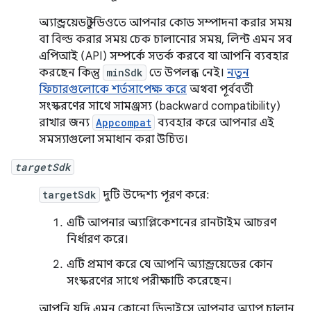
অ্যান্ড্রয়েড স্টুডিওতে আপনার কোড সম্পাদনা করার সময়
বা বিল্ড করার সময় চেক চালানোর সময়, লিন্ট এমন সব
এপিআই (API) সম্পর্কে সতর্ক করবে যা আপনি ব্যবহার
করছেন কিন্তু
minSdk
তে উপলব্ধ নেই।
নতুন
ফিচারগুলোকে শর্তসাপেক্ষ করে
অথবা পূর্ববর্তী
সংস্করণের সাথে সামঞ্জস্য (backward compatibility)
রাখার জন্য
Appcompat
ব্যবহার করে আপনার এই
সমস্যাগুলো সমাধান করা উচিত।
targetSdk
targetSdk
দুটি উদ্দেশ্য পূরণ করে:
এটি আপনার অ্যাপ্লিকেশনের রানটাইম আচরণ
নির্ধারণ করে।
এটি প্রমাণ করে যে আপনি অ্যান্ড্রয়েডের কোন
সংস্করণের সাথে পরীক্ষাটি করেছেন।
আপনি যদি এমন কোনো ডিভাইসে আপনার অ্যাপ চালান