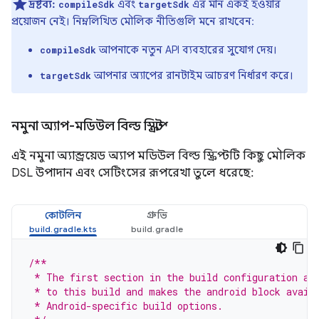
দ্রষ্টব্য:
এবং
এর মান একই হওয়ার
compileSdk
targetSdk
প্রয়োজন নেই। নিম্নলিখিত মৌলিক নীতিগুলি মনে রাখবেন:
আপনাকে নতুন API ব্যবহারের সুযোগ দেয়।
compileSdk
আপনার অ্যাপের রানটাইম আচরণ নির্ধারণ করে।
targetSdk
নমুনা অ্যাপ-মডিউল বিল্ড স্ক্রিপ্ট
এই নমুনা অ্যান্ড্রয়েড অ্যাপ মডিউল বিল্ড স্ক্রিপ্টটি কিছু মৌলিক
DSL উপাদান এবং সেটিংসের রূপরেখা তুলে ধরেছে:
কোটলিন
গ্রুভি
/**
 * The first section in the build configuration ap
 * to this build and makes the android block avail
 * Android-specific build options.