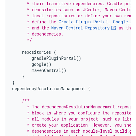
      * their transitive dependencies. Gradle pre-
      * repositories such as JCenter, Maven Centra
      * local repositories or define your own remo
      * define the 
Gradle Plugin Portal
, 
Google's 
      * and the 
Maven Central Repository
 as the 
      * dependencies.
      */
repositories
{
gradlePluginPortal
()
google
()
mavenCentral
()
}
}
dependencyResolutionManagement
{
/**
      * The dependencyResolutionManagement.reposit
      * block is where you configure the repositor
      * all modules in your project, such as libra
      * create your application. However, you shou
      * dependencies in each module-level build.gr