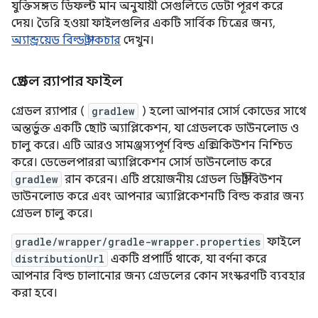
যুক্তিসঙ্গত ডিফল্ট মান অনুযায়ী সেগুলিতে ডেটা পূরণ করে
দেয়। তৈরি হওয়া ফাইলগুলির একটি সার্বিক চিত্রের জন্য,
অ্যান্ড্রয়েড বিল্ড স্ট্রাকচার
দেখুন।
গ্রেডল র‍্যাপার ফাইল
গ্রেডল র‍্যাপার (
gradlew
) হলো আপনার সোর্স কোডের সাথে
অন্তর্ভুক্ত একটি ছোট অ্যাপ্লিকেশন, যা গ্রেডলকে ডাউনলোড ও
চালু করে। এটি আরও সামঞ্জস্যপূর্ণ বিল্ড এক্সিকিউশন নিশ্চিত
করে। ডেভেলপাররা অ্যাপ্লিকেশন সোর্স ডাউনলোড করে
gradlew
রান করেন। এটি প্রয়োজনীয় গ্রেডল ডিস্ট্রিবিউশন
ডাউনলোড করে এবং আপনার অ্যাপ্লিকেশনটি বিল্ড করার জন্য
গ্রেডল চালু করে।
gradle/wrapper/gradle-wrapper.properties
ফাইলে
distributionUrl
একটি প্রপার্টি থাকে, যা বর্ণনা করে
আপনার বিল্ড চালানোর জন্য গ্রেডলের কোন সংস্করণটি ব্যবহার
করা হবে।