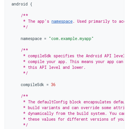
android
{
/**
     * The app's 
namespace
. Used primarily to acce
     */
namespace
=
"com.example.myapp"
/**
     * compileSdk specifies the Android API level 
     * compile your app. This means your app can u
     * this API level and lower.
     */
compileSdk
=
36
/**
     * The defaultConfig block encapsulates defaul
     * build variants and can override some attrib
     * dynamically from the build system. You can 
     * these values for different versions of your
     */