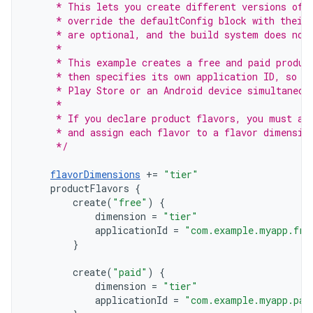
     * This lets you create different versions of 
     * override the defaultConfig block with their
     * are optional, and the build system does not
     *
     * This example creates a free and paid produc
     * then specifies its own application ID, so t
     * Play Store or an Android device simultaneou
     *
     * If you declare product flavors, you must al
     * and assign each flavor to a flavor dimensio
     */
flavorDimensions
+=
"tier"
productFlavors
{
create
(
"free"
)
{
dimension
=
"tier"
applicationId
=
"com.example.myapp.fre
}
create
(
"paid"
)
{
dimension
=
"tier"
applicationId
=
"com.example.myapp.pai