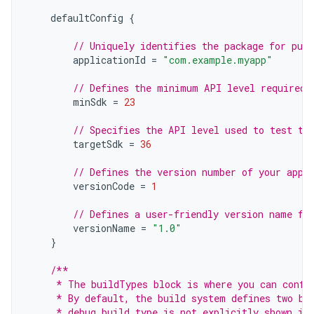
defaultConfig
{
// Uniquely identifies the package for publ
applicationId
=
"com.example.myapp"
// Defines the minimum API level required 
minSdk
=
23
// Specifies the API level used to test th
targetSdk
=
36
// Defines the version number of your app.
versionCode
=
1
// Defines a user-friendly version name fo
versionName
=
"1.0"
}
/**
     * The buildTypes block is where you can confi
     * By default, the build system defines two bu
     * debug build type is not explicitly shown in