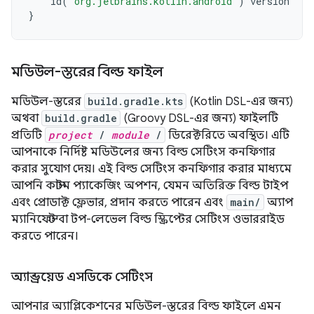
id
(
"org.jetbrains.kotlin.android"
)
version
"2.
}
মডিউল-স্তরের বিল্ড ফাইল
মডিউল-স্তরের
build.gradle.kts
(Kotlin DSL-এর জন্য)
অথবা
build.gradle
(Groovy DSL-এর জন্য) ফাইলটি
প্রতিটি
project
/
module
/
ডিরেক্টরিতে অবস্থিত। এটি
আপনাকে নির্দিষ্ট মডিউলের জন্য বিল্ড সেটিংস কনফিগার
করার সুযোগ দেয়। এই বিল্ড সেটিংস কনফিগার করার মাধ্যমে
আপনি কাস্টম প্যাকেজিং অপশন, যেমন অতিরিক্ত বিল্ড টাইপ
এবং প্রোডাক্ট ফ্লেভার, প্রদান করতে পারেন এবং
main/
অ্যাপ
ম্যানিফেস্ট বা টপ-লেভেল বিল্ড স্ক্রিপ্টের সেটিংস ওভাররাইড
করতে পারেন।
অ্যান্ড্রয়েড এসডিকে সেটিংস
আপনার অ্যাপ্লিকেশনের মডিউল-স্তরের বিল্ড ফাইলে এমন