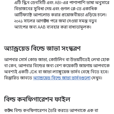
এটি স্ক্রিন ডেনসিটি এবং ABI-এর পাশাপাশি ভাষা অনুসারে
বিভাজনের সুবিধা দেয় এবং গুগল প্লে-তে একাধিক
আর্টিফ্যাক্ট আপলোড করার প্রয়োজনীয়তা এড়িয়ে চলে।
২০২১ সালের আগস্টের পরে জমা দেওয়া সমস্ত নতুন
অ্যাপের জন্য AAB ব্যবহার করা বাধ্যতামূলক।
অ্যান্ড্রয়েড বিল্ডে জাভা সংস্করণ
আপনার সোর্স কোড জাভা, কোটলিন বা উভয়টিতেই লেখা হোক
না কেন, আপনার বিল্ডের জন্য বেশ কয়েকটি জায়গায় আপনাকে
অবশ্যই একটি JDK বা জাভা ল্যাঙ্গুয়েজ ভার্সন বেছে নিতে হবে।
বিস্তারিত জানতে
অ্যান্ড্রয়েড বিল্ডে জাভা ভার্সনগুলো
দেখুন।
বিল্ড কনফিগারেশন ফাইল
কাস্টম বিল্ড কনফিগারেশন তৈরি করতে আপনাকে এক বা