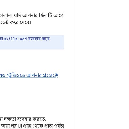
চালান। যদি আপনার স্কিলটি আগে
পডেট করে দেবে।
ুবা
ব্যবহার করে
skills add
্রয়েড স্টুডিওতে আপনার প্রজেক্টে
নো দক্ষতা ব্যবহার করতে,
র UI প্রান্ত থেকে প্রান্ত পর্যন্ত