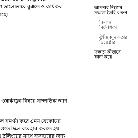
আরও ভালোভাবে বুঝতে ও কার্যকর
আপনার নিজের
দক্ষতা তৈরি করুন
আছে।
বিন্যাস
নির্দেশিকা
ঐচ্ছিক দক্ষতার
ডিরেক্টরি
দক্ষতা কীভাবে
কাজ করে
য়ার্কফ্লো বিষয়ে সাম্প্রতিক জ্ঞান
স্কিল সমর্থন করে এমন যেকোনো
টুডিওতে স্কিল ব্যবহার করতে হয়
ুলিংয়ের সাথে ব্যবহারের জন্য