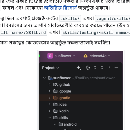
ষতার জন্য একটি ডিরেক্টরি:
প্রতিটি দক্ষতার নিজস্ব একটি স্বতন্ত্র ডিরে
ফাইল এবং যেকোনো
অতিরিক্ত রিসোর্স
অন্তর্ভুক্ত থাকবে।
্ত স্কিল অবশ্যই প্রজেক্ট রুটের
.skills/
অথবা
.agent/skills
বিন্যাসের জন্য আপনি সাবডিরেক্টরি ব্যবহার করতে পারেন (উদাহর
kill name>/SKILL.md
অথবা
skills/testing/<skill name>
মাত্র প্রকল্পের কোডবেসের অন্তর্ভুক্ত দক্ষতাগুলোই সমর্থিত।