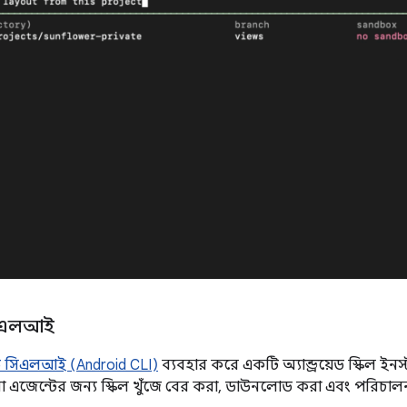
 সিএলআই
য়েড সিএলআই (Android CLI)
ব্যবহার করে একটি অ্যান্ড্রয়েড স্কিল ই
 এজেন্টের জন্য স্কিল খুঁজে বের করা, ডাউনলোড করা এবং পরি