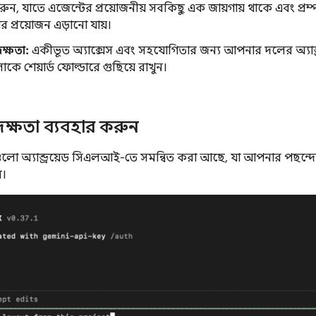
ত করুন, যাতে এজেন্টের প্রয়োজনীয় সবকিছু এক জায়গায় থাকে এবং প্রম
ার প্রয়োজন এড়ানো যায়।
ক্ষতা:
একীভূত অ্যাক্সেস এবং সহযোগিতার জন্য আপনার দলের অ্যান্
লোকে শেয়ার্ড ফোল্ডারে গুছিয়ে রাখুন।
ড দক্ষতা ব্যবহার করুন
্কিলগুলো অ্যান্ড্রয়েড সিএলআই-তে সমন্বিত করা আছে, যা আপনার পছন
ে।