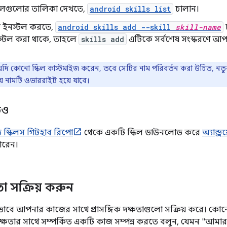
কিলগুলোর তালিকা দেখতে,
android skills list
চালান।
ল ইনস্টল করতে,
android skills add --skill
skill-name
্টল করা থাকে, তাহলে
skills add
এটিকে সর্বশেষ সংস্করণে আ
দি কোনো স্কিল কাস্টমাইজ করেন, তবে সেটির নাম পরিবর্তন করা উচিত, নত
নামটি ওভাররাইট হয়ে যাবে।
ডিও
য়েড স্কিলস গিটহাব রিপো
থেকে একটি স্কিল ডাউনলোড করে
অ্যান্ড
ারেন।
া সক্রিয় করুন
রিয়ভাবে আপনার কাজের সাথে প্রাসঙ্গিক দক্ষতাগুলো সক্রিয় করে। কো
ষতার সাথে সম্পর্কিত একটি কাজ সম্পন্ন করতে বলুন, যেমন "আমার অ্যাপে