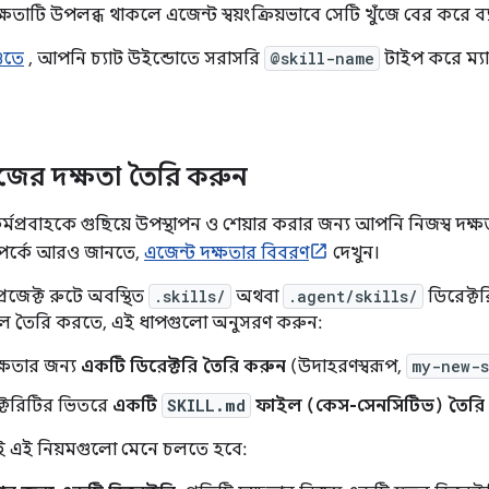
ক্ষতাটি উপলব্ধ থাকলে এজেন্ট স্বয়ংক্রিয়ভাবে সেটি খুঁজে বের করে 
িওতে
, আপনি চ্যাট উইন্ডোতে সরাসরি
@skill-name
টাইপ করে ম্যা
ের দক্ষতা তৈরি করুন
প্রবাহকে গুছিয়ে উপস্থাপন ও শেয়ার করার জন্য আপনি নিজস্ব দক্
ম্পর্কে আরও জানতে,
এজেন্ট দক্ষতার বিবরণ
দেখুন।
রজেক্ট রুটে অবস্থিত
.skills/
অথবা
.agent/skills/
ডিরেক্টর
কিল তৈরি করতে, এই ধাপগুলো অনুসরণ করুন:
ষতার জন্য
একটি ডিরেক্টরি তৈরি করুন
(উদাহরণস্বরূপ,
my-new-s
ক্টরিটির ভিতরে
একটি
SKILL.md
ফাইল (কেস-সেনসিটিভ) তৈরি
ই এই নিয়মগুলো মেনে চলতে হবে: