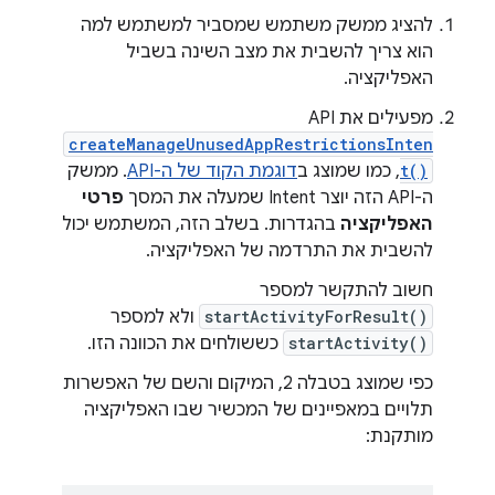
להציג ממשק משתמש שמסביר למשתמש למה
הוא צריך להשבית את מצב השינה בשביל
האפליקציה.
מפעילים את API‏
createManageUnusedAppRestrictionsInten
t()
, כמו שמוצג ב
דוגמת הקוד של ה-API
. ממשק
ה-API הזה יוצר Intent שמעלה את המסך
פרטי
האפליקציה
בהגדרות. בשלב הזה, המשתמש יכול
להשבית את התרדמה של האפליקציה.
חשוב להתקשר למספר
startActivityForResult()
ולא למספר
startActivity()
כששולחים את הכוונה הזו.
כפי שמוצג בטבלה 2, המיקום והשם של האפשרות
תלויים במאפיינים של המכשיר שבו האפליקציה
מותקנת: