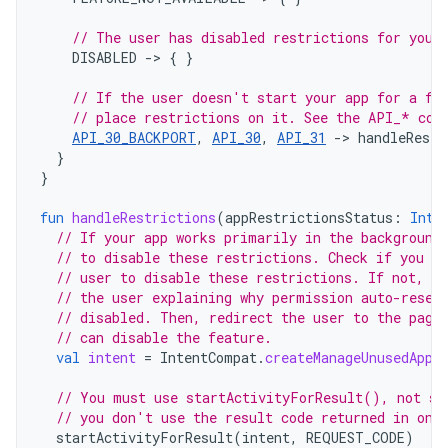
// The user has disabled restrictions for your
DISABLED
-
>
{
}
// If the user doesn't start your app for a fe
// place restrictions on it. See the API_* con
API_30_BACKPORT
,
API_30
,
API_31
->
handleRestr
}
}
fun
handleRestrictions
(
appRestrictionsStatus
:
Int
)
// If your app works primarily in the background
// to disable these restrictions. Check if you ha
// user to disable these restrictions. If not, y
// the user explaining why permission auto-reset
// disabled. Then, redirect the user to the page
// can disable the feature.
val
intent
=
IntentCompat
.
createManageUnusedAppR
// You must use startActivityForResult(), not st
// you don't use the result code returned in onA
startActivityForResult
(
intent
,
REQUEST_CODE
)