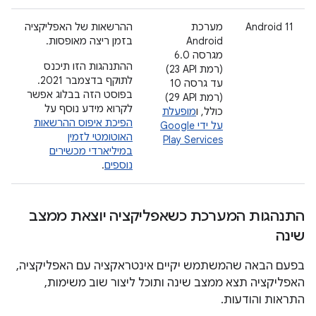
‫Android 11
מערכת
ההרשאות של האפליקציה
Android
בזמן ריצה מאופסות.
מגרסה 6.0
ההתנהגות הזו תיכנס
(רמת API‏ 23)
לתוקף בדצמבר 2021.
עד גרסה 10
בפוסט הזה בבלוג אפשר
(רמת API‏ 29)
לקרוא מידע נוסף על
כולל, ו
מופעלת
הפיכת איפוס ההרשאות
על ידי Google
האוטומטי לזמין
Play Services
במיליארדי מכשירים
נוספים
.
התנהגות המערכת כשאפליקציה יוצאת ממצב
שינה
בפעם הבאה שהמשתמש יקיים אינטראקציה עם האפליקציה,
האפליקציה תצא ממצב שינה ותוכל ליצור שוב משימות,
התראות והודעות.