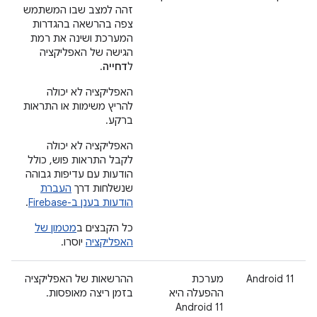
זהה למצב שבו המשתמש
צפה בהרשאה בהגדרות
המערכת ושינה את רמת
הגישה של האפליקציה
ל
דחייה
.
האפליקציה לא יכולה
להריץ משימות או התראות
ברקע.
האפליקציה לא יכולה
לקבל התראות פוש, כולל
הודעות עם עדיפות גבוהה
שנשלחות דרך
העברת
הודעות בענן ב-Firebase
.
כל הקבצים ב
מטמון של
האפליקציה
יוסרו.
‫Android 11
מערכת
ההרשאות של האפליקציה
ההפעלה היא
בזמן ריצה מאופסות.
Android 11