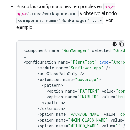
Busca las configuraciones temporales en
<my-
app>
/.idea/workspace.xml
y observa el nodo
<component name="RunManager" ...>
. Por
ejemplo:
<
component
name
=
"RunManager"
selected
=
"Gradle
…
<
configuration
name
=
"PlantTest"
type
=
"Android
<
module
name
=
"Sunflower.app"
/
<
useClassPathOnly
/
<
extension
name
=
"coverage"
<
pattern
<
option
name
=
"PATTERN"
value
=
"com.g
<
option
name
=
"ENABLED"
value
=
"true"
<
/
pattern
<
/
extension
<
option
name
=
"PACKAGE_NAME"
value
=
"com.
<
option
name
=
"MAIN_CLASS_NAME"
value
=
"c
<
option
name
=
"METHOD_NAME"
value
=
""
/