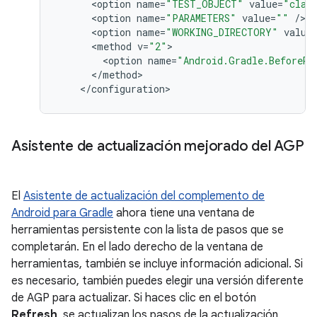
<
option
name
=
"TEST_OBJECT"
value
=
"clas
<
option
name
=
"PARAMETERS"
value
=
""
/
<
option
name
=
"WORKING_DIRECTORY"
value
<
method
v
=
"2"
<
option
name
=
"Android.Gradle.BeforeRu
<
/
method
<
/
configuration
Asistente de actualización mejorado del AGP
El
Asistente de actualización del complemento de
Android para Gradle
ahora tiene una ventana de
herramientas persistente con la lista de pasos que se
completarán. En el lado derecho de la ventana de
herramientas, también se incluye información adicional. Si
es necesario, también puedes elegir una versión diferente
de AGP para actualizar. Si haces clic en el botón
Refresh
, se actualizan los pasos de la actualización