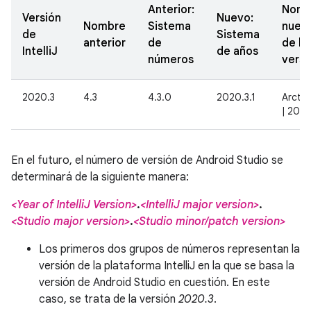
Anterior:
Nomb
Versión
Nuevo:
Nombre
Sistema
nuev
de
Sistema
anterior
de
de la
IntelliJ
de años
números
versi
2020.3
4.3
4.3.0
2020.3.1
Arctic
| 2020
En el futuro, el número de versión de Android Studio se
determinará de la siguiente manera:
<Year of IntelliJ Version>
.
<IntelliJ major version>
.
<Studio major version>
.
<Studio minor/patch version>
Los primeros dos grupos de números representan la
versión de la plataforma IntelliJ en la que se basa la
versión de Android Studio en cuestión. En este
caso, se trata de la versión
2020.3
.