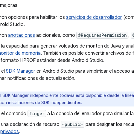
 mejoras:
on opciones para habilitar los
servicios de desarrollador
(co
roid Studio.
aron
anotaciones
adicionales, como
@RequiresPermission
,
 la capacidad para generar volcados de montón de Java y anal
onitor de memoria
. También es posible convertir archivos de
l formato HPROF estándar desde Android Studio.
 el
SDK Manager
en Android Studio para simplificar el acceso 
ar notificaciones de actualización.
l SDK Manager independiente todavía está disponible desde la líne
con instalaciones de SDK independientes.
ó el comando
finger
a la consola del emulador para simular l
 una declaración de recurso
<public>
para designar los recu
 privados
.