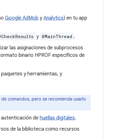
mo
Google AdMob
y
Analytics
) en tu app
@CheckResults
y
@MainThread
.
izar las asignaciones de subprocesos
 formato binario HPROF específicos de
a paquetes y herramientas, y
a de comandos, pero se recomienda usarlo
a autenticación de
huellas digitales
.
rsos de la biblioteca como recursos