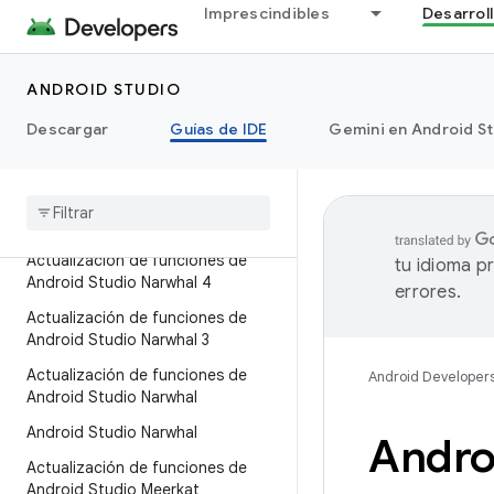
Android Studio Panda 3
Imprescindibles
Desarrol
Android Studio Panda 2
Android Studio Panda 1
ANDROID STUDIO
Actualización de funciones de
Descargar
Guías de IDE
Gemini en Android S
Android Studio Otter 3
Actualización de funciones de
Android Studio Otter 2
Android Studio Otter
Actualización de funciones de
tu idioma p
Android Studio Narwhal 4
errores.
Actualización de funciones de
Android Studio Narwhal 3
Actualización de funciones de
Android Developer
Android Studio Narwhal
Android Studio Narwhal
Androi
Actualización de funciones de
Android Studio Meerkat