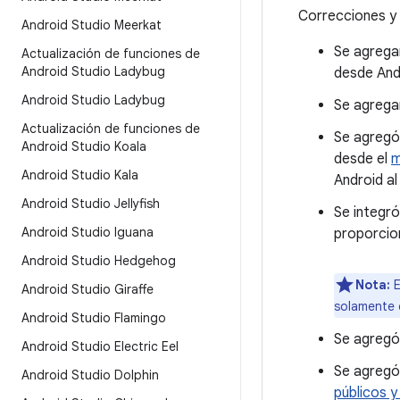
Correcciones y
Android Studio Meerkat
Se agregar
Actualización de funciones de
Android Studio Ladybug
desde And
Android Studio Ladybug
Se agreg
Actualización de funciones de
Se agregó
Android Studio Koala
desde el
m
Android Studio Kala
Android a
Android Studio Jellyfish
Se integró
Android Studio Iguana
proporcion
Android Studio Hedgehog
Nota:
E
Android Studio Giraffe
solamente 
Android Studio Flamingo
Se agreg
Android Studio Electric Eel
Se agregó
Android Studio Dolphin
públicos y