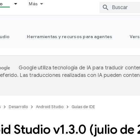
lo
Más
tudio
Herramientas y recursos para agentes
Vers
Google utiliza tecnología de IA para traducir conte
referido. Las traducciones realizadas con IA pueden conten
s
Desarrollo
Android Studio
Guías de IDE
d Studio v1
.
3
.
0 (julio de