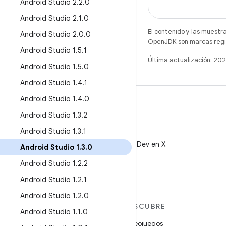
Android Studio 2
.
2
.
0
Android Studio 2
.
1
.
0
El contenido y las muestr
Android Studio 2
.
0
.
0
OpenJDK son marcas regis
Android Studio 1
.
5
.
1
Última actualización: 20
Android Studio 1
.
5
.
0
Android Studio 1
.
4
.
1
Android Studio 1
.
4
.
0
Android Studio 1
.
3
.
2
Android Studio 1
.
3
.
1
X
Sigue a @AndroidDev en X
Android Studio 1
.
3
.
0
Android Studio 1
.
2
.
2
Android Studio 1
.
2
.
1
Android Studio 1
.
2
.
0
MÁS ANDROID
DESCUBRE
Android Studio 1
.
1
.
0
Android
Videojuegos