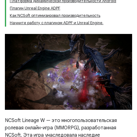
Платформа динамической производительности Android
Плагин Unreal Engine ADPF
Как NCSoft оптимизировал производительность
Начните работу с плагином ADPF и Unreal Engine.
NCSoft Lineage W — это многопользовательская
ролевая онлайн-игра (MMORPG), разработанная
NCSoft. Эта игра унаследовала наследие