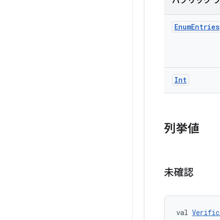
パブリック 
Enum
Entries
Int
列挙値
未確認
val 
Verific