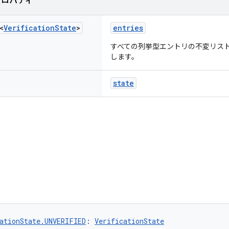
プロパティ
<
Verification
State
>
entries
すべての列挙型エントリの不変リス
します。
state
ationState.UNVERIFIED
: 
VerificationState