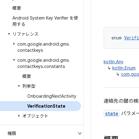
概要
Android System Key Verifier を使
用する
リファレンス
enum 
Verifi
com
.
google
.
android
.
gms
.
contactkeys
com
.
google
.
android
.
gms
.
kotlin.Any
contactkeys
.
constants
↳
kotlin.Enum
↳
com.goog
概要
列挙型
Onboarding
Next
Activity
連絡先の鍵の検
Verification
State
state
パラメー
オブジェクト
権限