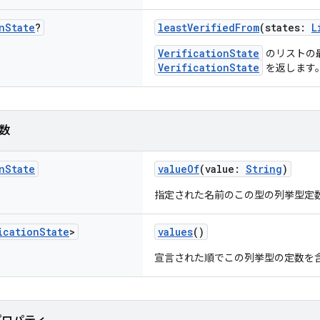
n
State
?
leastVerifiedFrom
(states:
L
VerificationState
のリストの
VerificationState
を返します
数
n
State
valueOf
(value:
String
)
指定された名前のこの型の列挙型定
ication
State
>
values
()
宣言された順でこの列挙型の定数を