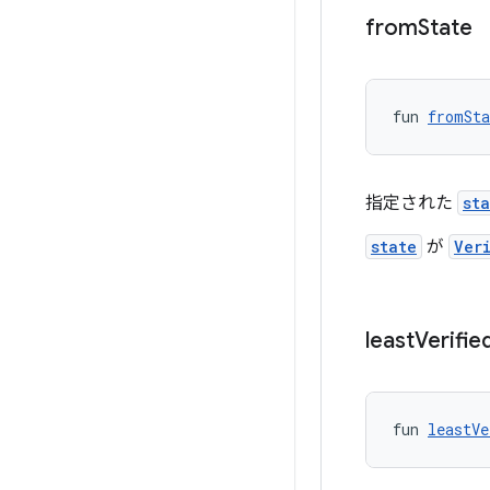
from
State
fun 
fromSta
指定された
st
state
が
Ver
least
Verifie
fun 
leastVe