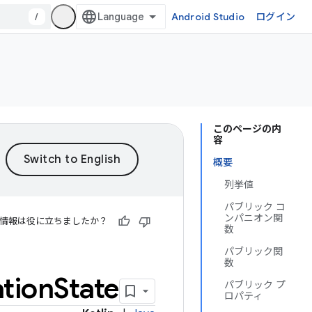
/
Android Studio
ログイン
このページの内
容
概要
列挙値
パブリック コ
ンパニオン関
情報は役に立ちましたか？
数
パブリック関
数
ation
State
パブリック プ
ロパティ