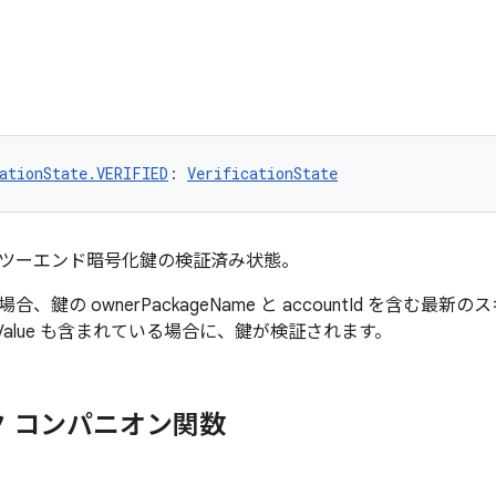
ationState.VERIFIED
: 
VerificationState
ツーエンド暗号化鍵の検証済み状態。
、鍵の ownerPackageName と accountId を含む最
と keyValue も含まれている場合に、鍵が検証されます。
 コンパニオン関数