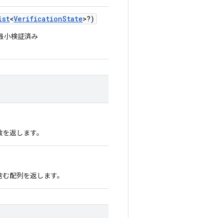
ist
<
VerificationState
>?)
最小検証済み
。
数を返します。
含む配列を返します。