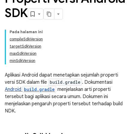
SDK
Pada halaman ini
compile
Sdk
Version
target
Sdk
Version
max
Sdk
Version
min
Sdk
Version
Aplikasi Android dapat menetapkan sejumlah properti
versi SDK dalam file
build.gradle
. Dokumentasi
Android
build.gradle
menjelaskan arti properti
tersebut bagi aplikasi secara umum. Dokumen ini
menjelaskan pengaruh properti tersebut terhadap build
NDK.