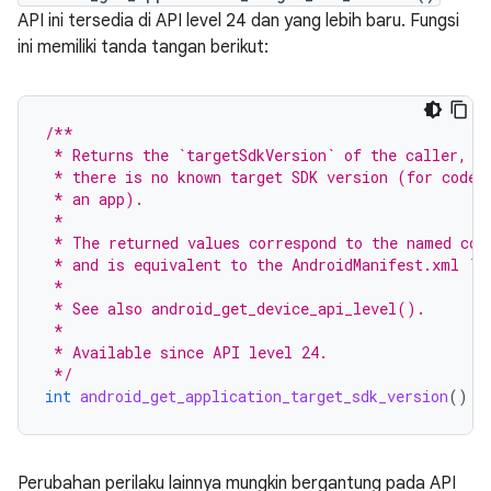
API ini tersedia di API level 24 dan yang lebih baru. Fungsi
ini memiliki tanda tangan berikut:
/**
 * Returns the `targetSdkVersion` of the caller, o
 * there is no known target SDK version (for code 
 * an app).
 *
 * The returned values correspond to the named con
 * and is equivalent to the AndroidManifest.xml `t
 *
 * See also android_get_device_api_level().
 *
 * Available since API level 24.
 */
int
android_get_application_target_sdk_version
()
_
Perubahan perilaku lainnya mungkin bergantung pada API