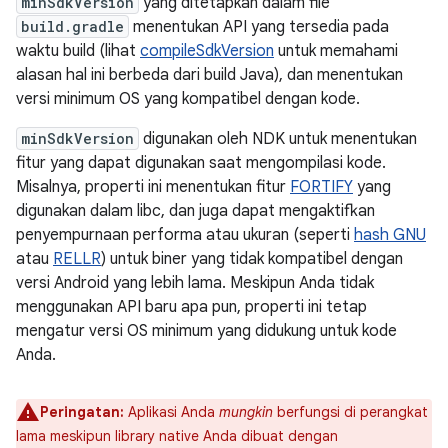
minSdkVersion
yang ditetapkan dalam file
build.gradle
menentukan API yang tersedia pada
waktu build (lihat
compileSdkVersion
untuk memahami
alasan hal ini berbeda dari build Java), dan menentukan
versi minimum OS yang kompatibel dengan kode.
minSdkVersion
digunakan oleh NDK untuk menentukan
fitur yang dapat digunakan saat mengompilasi kode.
Misalnya, properti ini menentukan fitur
FORTIFY
yang
digunakan dalam libc, dan juga dapat mengaktifkan
penyempurnaan performa atau ukuran (seperti
hash GNU
atau
RELLR
) untuk biner yang tidak kompatibel dengan
versi Android yang lebih lama. Meskipun Anda tidak
menggunakan API baru apa pun, properti ini tetap
mengatur versi OS minimum yang didukung untuk kode
Anda.
Peringatan:
Aplikasi Anda
mungkin
berfungsi di perangkat
lama meskipun library native Anda dibuat dengan