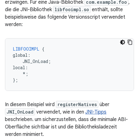
erzwingen. Für eine Java-Bibliothek
com.example.foo
,
die die JNI-Bibliothek
libfooimpl.so
enthält, sollte
beispielsweise das folgende Versionsscript verwendet
werden:
LIBFOOIMPL
{
global
:
JNI_OnLoad
;
local
:
*
;
}
;
In diesem Beispiel wird
registerNatives
über
JNI_OnLoad
verwendet, wie in den
JNI-Tipps
beschrieben. um sicherzustellen, dass die minimale ABI-
Oberfläche sichtbar ist und die Bibliotheksladezeit
werden minimiert.