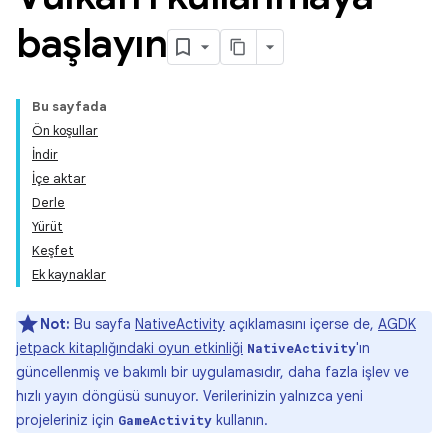
başlayın
Bu sayfada
Ön koşullar
İndir
İçe aktar
Derle
Yürüt
Keşfet
Ek kaynaklar
Not:
Bu sayfa
NativeActivity
açıklamasını içerse de,
AGDK
jetpack kitaplığındaki oyun etkinliği
'ın
NativeActivity
güncellenmiş ve bakımlı bir uygulamasıdır, daha fazla işlev ve
hızlı yayın döngüsü sunuyor. Verilerinizin yalnızca yeni
projeleriniz için
kullanın.
GameActivity