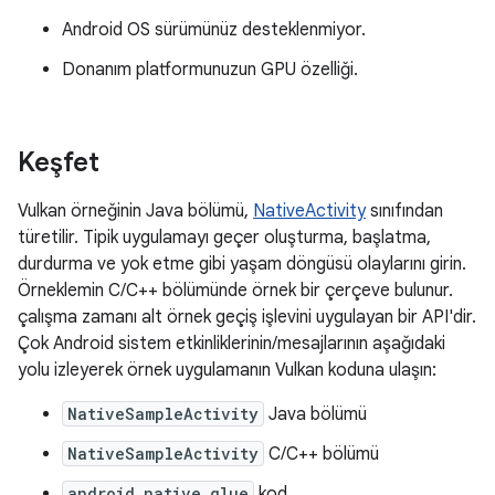
Android OS sürümünüz desteklenmiyor.
Donanım platformunuzun GPU özelliği.
Keşfet
Vulkan örneğinin Java bölümü,
NativeActivity
sınıfından
türetilir. Tipik uygulamayı geçer oluşturma, başlatma,
durdurma ve yok etme gibi yaşam döngüsü olaylarını girin.
Örneklemin C/C++ bölümünde örnek bir çerçeve bulunur.
çalışma zamanı alt örnek geçiş işlevini uygulayan bir API'dir.
Çok Android sistem etkinliklerinin/mesajlarının aşağıdaki
yolu izleyerek örnek uygulamanın Vulkan koduna ulaşın:
NativeSampleActivity
Java bölümü
NativeSampleActivity
C/C++ bölümü
android_native_glue
kod