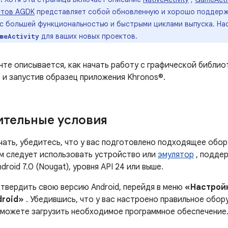
етов AGDK
представляет собой обновленную и хорошо поддер
с большей функциональностью и быстрыми циклами выпуска. На
для ваших новых проектов.
meActivity
те описывается, как начать работу с графической библиоте
 и запустив образец приложения Khronos©.
тельные условия
чать, убедитесь, что у вас подготовлено подходящее обор
м следует использовать устройство или
эмулятор
, поддер
droid 7.0 (Nougat), уровня API 24 или выше.
твердить свою версию Android, перейдя в меню
«Настрой
droid»
. Убедившись, что у вас настроено правильное обор
 можете загрузить необходимое программное обеспечение