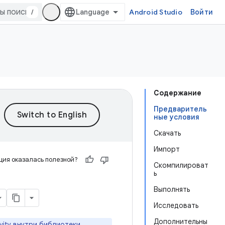
/
Android Studio
Войти
Содержание
Предваритель
ные условия
Скачать
Импорт
ия оказалась полезной?
Скомпилироват
ь
Выполнять
Исследовать
Дополнительны
vity внутри библиотеки