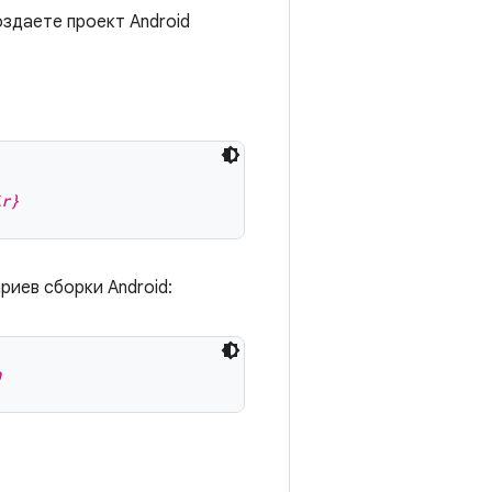
оздаете проект Android
ir}
риев сборки Android:
n
: