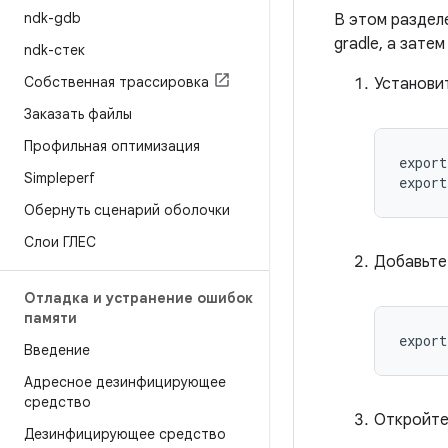
ndk-gdb
В этом раздел
gradle, а зате
ndk-стек
Собственная трассировка
Установи
Заказать файлы
Профильная оптимизация
export
Simpleperf
export
Обернуть сценарий оболочки
Слои ГЛЕС
Добавьте 
Отладка и устранение ошибок
памяти
export
Введение
Адресное дезинфицирующее
средство
Откройте 
Дезинфицирующее средство