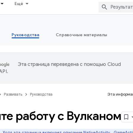
Ещё
Руководства
Справочные материалы
Эта страница переведена с помощью
Cloud
 API
.
Развивать
Руководства
Эта информац
те работу с Вулканом
.
Хотя эта страница включает описание
NativeActivity
,
GameActi