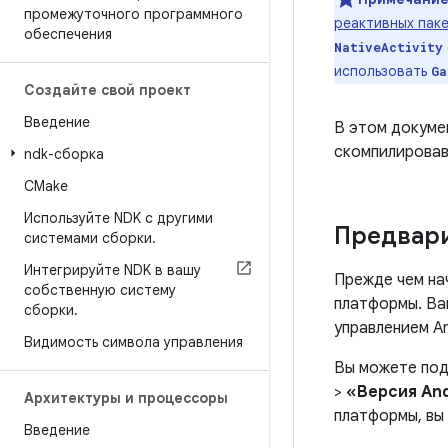
промежуточного программного
реактивных пак
обеспечения
NativeActivity
использовать
Ga
Создайте свой проект
Введение
В этом докумен
скомпилировав
ndk-сборка
CMake
Используйте NDK с другими
Предвари
системами сборки
.
Интегрируйте NDK в вашу
Прежде чем на
собственную систему
платформы. Ва
сборки
.
управлением An
Видимость символа управления
Вы можете под
>
«Версия An
Архитектуры и процессоры
платформы, вы
Введение