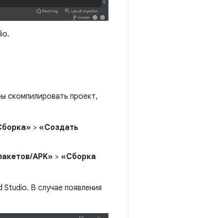
io.
бы скомпилировать проект,
Сборка»
>
«Создать
пакетов/APK»
>
«Сборка
d Studio. В случае появления