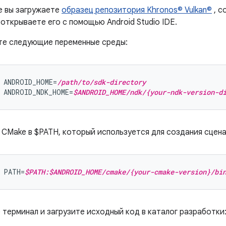
е вы загружаете
образец репозитория Khronos© Vulkan©
, с
м открываете его с помощью Android Studio IDE.
те следующие переменные среды:
 ANDROID_HOME=
/path/to/sdk-directory
 ANDROID_NDK_HOME=
$ANDROID_HOME/ndk/{your-ndk-version-d
CMake в $PATH, который используется для создания сцена
 PATH=
$PATH:$ANDROID_HOME/cmake/{your-cmake-version}/bi
терминал и загрузите исходный код в каталог разработки