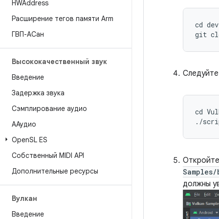
HWAddress
Расширение тегов памяти Arm
cd dev
ГВП-АСан
Высококачественный звук
Следуйте
Введение
Задержка звука
Сэмплирование аудио
cd Vul
ААудио
Open
SL ES
Собственный MIDI API
Откройте
Дополнительные ресурсы
Samples/
должны у
Вулкан
Введение