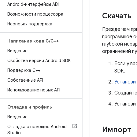
Android-интерфейсы ABI
Возможности процессора
Скачать
Неоновая поддержка
Прежде чем пр
программное о
Написание кода C
/
C++
глубокой иера
Введение
ограничений пу
Свойства версии Android SDK
Если у ва
Поддержка С++
SDK.
Собственные API
Установи
Использование новых API
Создайте
Установит
Отладка и профиль
Введение
Отладка с помощью Android
Импорт
Studio