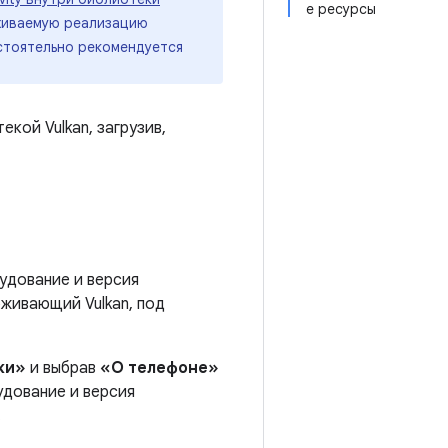
е ресурсы
живаемую реализацию
стоятельно рекомендуется
кой Vulkan, загрузив,
удование и версия
живающий Vulkan, под
ки»
и выбрав
«О телефоне»
удование и версия
.