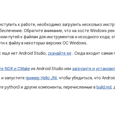
иступить к работе, необходимо загрузить несколько инстр
беспечение. Обратите внимание, что на хосте Windows ре
рхии путей к файлам для инструментов и исходного кода; 
ти к файлу в некоторых версиях ОС Windows.
с еще нет Android Studio,
скачайте ее
. Сюда входит самая 
те NDK и CMake
из Android Studio или
загрузите и установи
 и запустите
пример Hello JNI,
чтобы убедиться, что Androi
е python3 и другие компоненты, перечисленные в
build.md,
д