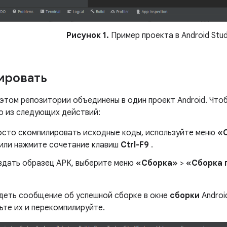
Рисунок 1.
Пример проекта в Android Stud
ировать
 этом репозитории объединены в один проект Android. Что
о из следующих действий:
осто скомпилировать исходные коды, используйте меню
«
или нажмите сочетание клавиш
Ctrl-F9
.
здать образец APK, выберите меню
«Сборка»
>
«Сборка 
деть сообщение об успешной сборке в окне
сборки
Androi
ьте их и перекомпилируйте.