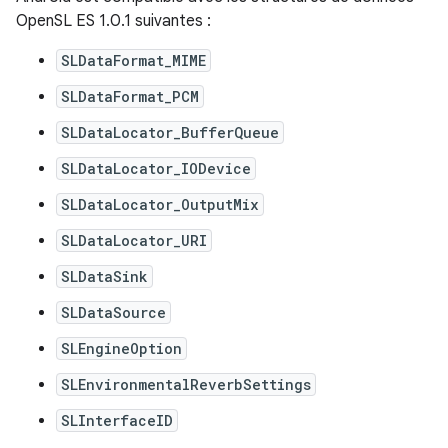
OpenSL ES 1.0.1 suivantes :
SLDataFormat_MIME
SLDataFormat_PCM
SLDataLocator_BufferQueue
SLDataLocator_IODevice
SLDataLocator_OutputMix
SLDataLocator_URI
SLDataSink
SLDataSource
SLEngineOption
SLEnvironmentalReverbSettings
SLInterfaceID