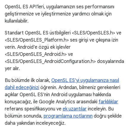
OpenSL ES API'leri, uygulamanızın ses performansını
geliştirmenize ve iyileştirmenize yardımcı olmak için
kullanılabilir.
Standart OpenSL ES üstbilgileri <SLES/OpenSLES.h> ve
<SLES/OpenSLES_Platform.h> ses girişi ve çıkışına izin
verin. Android'e özgü ek işlevler
<SLES/OpenSLES_Android.h> ve
<SLES/OpenSLES_AndroidConfiguration.h> dosyalarında
yer alır.
Bu bölümde ilk olarak,
OpenSL ES'yi uygulamanıza nasıl
dahil edeceğinizi
öğrenin. Ardından, bilmeniz gerekenleri
açıklar OpenSL ES'nin Android uygulaması hakkında
konuşacağız, ile Google Analytics arasındaki
farklılıklar
referans spesifikasyonu ve
ek uzantılar
inceleyin. Bu
bölümün sonunda,
programlama notlarının
doğru şekilde
daha yakından inceleyeceğiz.