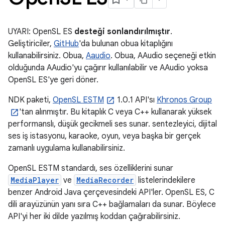
UYARI: OpenSL ES
desteği sonlandırılmıştır
.
Geliştiriciler,
GitHub
'da bulunan obua kitaplığını
kullanabilirsiniz. Obua,
Aaudio
. Obua, AAudio seçeneği etkin
olduğunda AAudio'yu çağırır kullanılabilir ve AAudio yoksa
OpenSL ES'ye geri döner.
NDK paketi,
OpenSL ESTM
1.0.1 API'sı
Khronos Group
'tan alınmıştır. Bu kitaplık C veya C++ kullanarak yüksek
performanslı, düşük gecikmeli ses sunar. sentezleyici, dijital
ses iş istasyonu, karaoke, oyun, veya başka bir gerçek
zamanlı uygulama kullanabilirsiniz.
OpenSL ESTM standardı, ses özelliklerini sunar
MediaPlayer
ve
MediaRecorder
listelerindekilere
benzer Android Java çerçevesindeki API'ler. OpenSL ES, C
dili arayüzünün yanı sıra C++ bağlamaları da sunar. Böylece
API'yi her iki dilde yazılmış koddan çağırabilirsiniz.