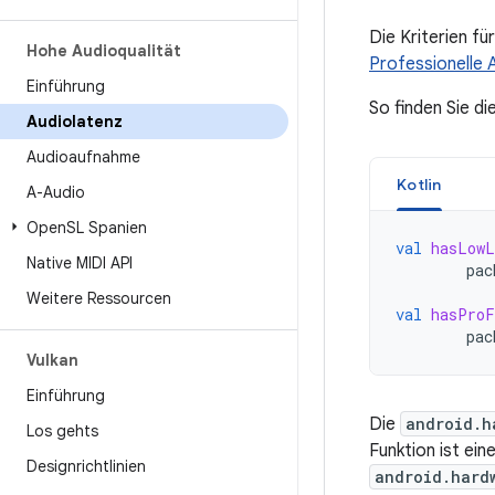
Die Kriterien fü
Hohe Audioqualität
Professionelle 
Einführung
So finden Sie di
Audiolatenz
Audioaufnahme
Kotlin
A-Audio
Open
SL Spanien
val
hasLowL
Native MIDI API
pac
Weitere Ressourcen
val
hasProF
pac
Vulkan
Einführung
Die
android.h
Los gehts
Funktion ist ei
Designrichtlinien
android.hard