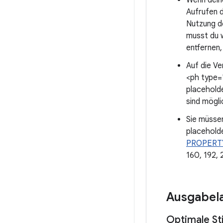
Wenn dein
Aufrufen 
Nutzung d
musst du 
entfernen,
Auf die V
<ph type=
placehold
sind mögli
Sie müssen
placehold
PROPERT
160, 192,
Ausgabela
Optimale St