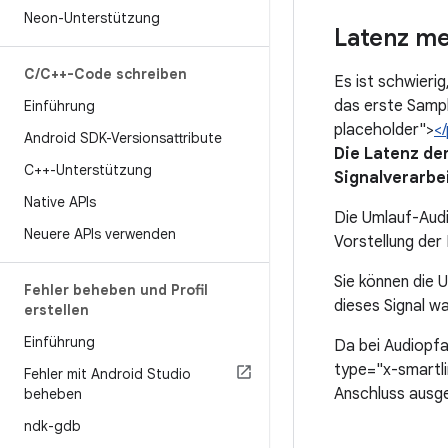
Neon-Unterstützung
Latenz m
C
/
C++-Code schreiben
Es ist schwieri
das erste Sampl
Einführung
placeholder">
<
Android SDK-Versionsattribute
Die Latenz de
C++-Unterstützung
Signalverarbe
Native APIs
Die Umlauf-Audi
Neuere APIs verwenden
Vorstellung de
Sie können die U
Fehler beheben und Profil
dieses Signal w
erstellen
Einführung
Da bei Audiopfa
type="x-smartl
Fehler mit Android Studio
Anschluss ausg
beheben
ndk-gdb