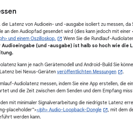
essen
g, die Latenz von Audioein- und -ausgabe isoliert zu messen, d
e an den Audiopfad gesendet wird (dies kann jedoch mit einer
/ph> und einem Oszilloskop.
Wenn Sie die Rundlauf-Audiolatenz
r Audioeingabe (und -ausgabe) ist halb so hoch wie die
itung.
olatenz kann je nach Gerätemodell und Android-Build Sie könne
r Latenz bei Nexus-Geräten
veröffentlichten Messungen
.
mlauf-Audiolatenz messen, indem Sie eine App erstellen, die ein
artet und die Zeit zwischen dem Senden und dem Empfang miss
den mit minimaler Signalverarbeitung die niedrigste Latenz erre
ing-placeholder">
</ph> Audio-Loopback-Dongle
, mit dem d
eführt werden kann.