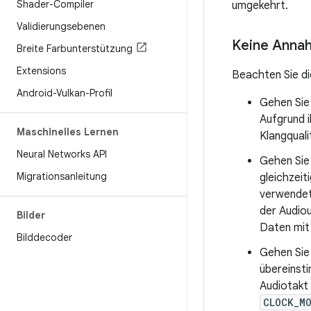
Shader-Compiler
umgekehrt.
Validierungsebenen
Keine Annah
Breite Farbunterstützung
Extensions
Beachten Sie d
Android-Vulkan-Profil
Gehen Sie 
Aufgrund i
Maschinelles Lernen
Klangquali
Neural Networks API
Gehen Sie 
Migrationsanleitung
gleichzei
verwendet.
der Audio
Bilder
Daten mit 
Bilddecoder
Gehen Sie
übereinsti
Audiotakt
CLOCK_M