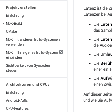
Projekt erstellen
Latenz ist die Z
Latenzen bei A
Einführung
NDK-Build
Die
Laten
das Sampl
CMake
Die
Laten
NDK mit anderen Build-Systemen
verwenden
die Audioe
NDK in Ihr eigenes Build-System
Die
Umlau
einbinden
Die
Berüh
Sichtbarkeit von Symbolen
einer ein 
steuern
Die
Aufw
einen Zwi
Architekturen und CPUs
Einführung
Auf dieser Seit
und wie Sie Auf
Android-ABIs
CPU-Features