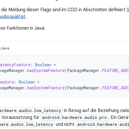
r die Meldung dieser Flags sind im CDD in Abschnitten definiert
5
Audioqualität
.
ese Funktionen in Java:
Java
atencyFeature
:
Boolean
=
kageManager
.
hasSystemFeature
(
PackageManager
.
FEATURE_AUD
eature
:
Boolean
=
kageManager
.
hasSystemFeature
(
PackageManager
.
FEATURE_AUD
ardware.audio.low_latency
in Bezug auf die Beziehung zwi
ne Voraussetzung für
android.hardware.audio.pro
. Ein Gerä
ware.audio.low_latency
und nicht
android.hardware.aud