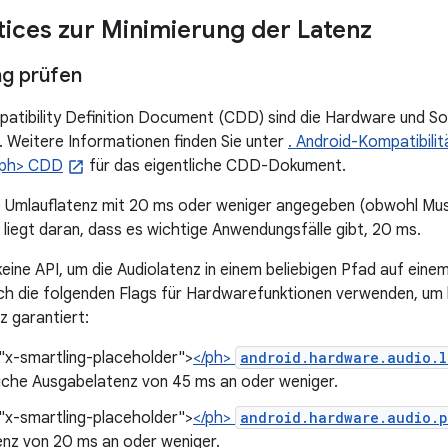
tices zur Minimierung der Latenz
ng prüfen
atibility Definition Document (CDD) sind die Hardware und So
 Weitere Informationen finden Sie unter
. Android-Kompatibilit
/ph> CDD
für das eigentliche CDD-Dokument.
e Umlauflatenz mit 20 ms oder weniger angegeben (obwohl Mus
 liegt daran, dass es wichtige Anwendungsfälle gibt, 20 ms.
keine API, um die Audiolatenz in einem beliebigen Pfad auf ein
ch die folgenden Flags für Hardwarefunktionen verwenden, um 
z garantiert:
"x-smartling-placeholder">
</ph>
android.hardware.audio.l
liche Ausgabelatenz von 45 ms an oder weniger.
"x-smartling-placeholder">
</ph>
android.hardware.audio.p
enz von 20 ms an oder weniger.