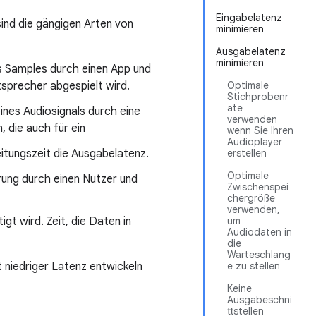
Eingabelatenz
 sind die gängigen Arten von
minimieren
Ausgabelatenz
minimieren
es Samples durch einen App und
sprecher abgespielt wird.
Optimale
Stichprobenr
ate
ines Audiosignals durch eine
verwenden
 die auch für ein
wenn Sie Ihren
Audioplayer
tungszeit die Ausgabelatenz.
erstellen
Optimale
rung durch einen Nutzer und
Zwischenspei
chergröße
verwenden,
igt wird. Zeit, die Daten in
um
Audiodaten in
die
Warteschlang
t niedriger Latenz entwickeln
e zu stellen
Keine
Ausgabeschni
ttstellen