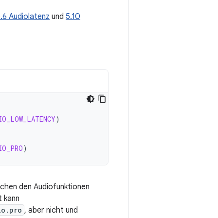
.6 Audiolatenz
und
5.10
IO_LOW_LATENCY
)
IO_PRO
)
schen den Audiofunktionen
t kann
io.pro
, aber nicht und