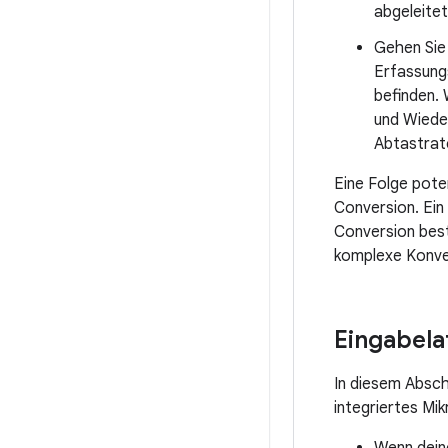
abgeleite
Gehen Sie
Erfassung
befinden.
und Wiede
Abtastrate
Eine Folge pote
Conversion. Ein
Conversion best
komplexe Konver
Eingabela
In diesem Absch
integriertes M