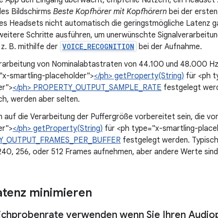
e App den Eingang überwacht, empfehle Nutzern, ein Headset z
des Bildschirms
Beste Kopfhörer mit Kopfhörern
bei der ersten
es Headsets nicht automatisch die geringstmögliche Latenz ga
weitere Schritte ausführen, um unerwünschte Signalverarbeitu
 z. B. mithilfe der
VOICE_RECOGNITION
bei der Aufnahme.
erarbeitung von Nominalabtastraten von 44.100 und 48.000 Hz v
"x-smartling-placeholder">
</ph> getProperty(String)
für <ph t
er">
</ph> PROPERTY_OUTPUT_SAMPLE_RATE
festgelegt wer
ch, werden aber selten.
 auf die Verarbeitung der Puffergröße vorbereitet sein, die vo
er">
</ph> getProperty(String)
für <ph type="x-smartling-place
Y_OUTPUT_FRAMES_PER_BUFFER
festgelegt werden. Typische
 240, 256, oder 512 Frames aufnehmen, aber andere Werte sind
tenz minimieren
ichprobenrate verwenden wenn Sie Ihren Audiopl