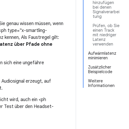
hinzufügen
bei denen
Signalverarbei
tung
a Sie genau wissen müssen, wenn
Prüfen, ob Sie
 <ph type="x-smartling-
einen Track
mit niedriger
 kennen, Als Faustregel gilt:
Latenz
 Latenz über Pfade ohne
verwenden
Aufwärmlatenz
minimieren
n sich eine ungefähre
Zusätzlicher
Beispielcode
 Audiosignal erzeugt, auf
Weitere
Informationen
t.
icht wird, auch ein <ph
er Test über den Headset-