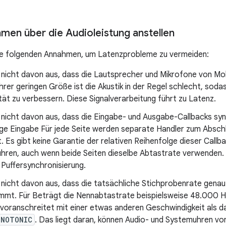
men über die Audioleistung anstellen
ie folgenden Annahmen, um Latenzprobleme zu vermeiden:
nicht davon aus, dass die Lautsprecher und Mikrofone von Mobi
hrer geringen Größe ist die Akustik in der Regel schlecht, soda
tät zu verbessern. Diese Signalverarbeitung führt zu Latenz.
nicht davon aus, dass die Eingabe- und Ausgabe-Callbacks syn
tige Eingabe Für jede Seite werden separate Handler zum Absc
 Es gibt keine Garantie der relativen Reihenfolge dieser Callb
uhren, auch wenn beide Seiten dieselbe Abtastrate verwenden. 
Puffersynchronisierung.
 nicht davon aus, dass die tatsächliche Stichprobenrate genau
mmt. Für Beträgt die Nennabtastrate beispielsweise 48.000 Hz
 voranschreitet mit einer etwas anderen Geschwindigkeit als 
ONOTONIC
. Das liegt daran, können Audio- und Systemuhren von