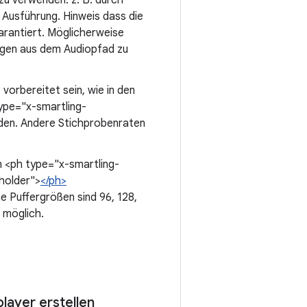
u verwenden. z. B. durch
 Ausführung. Hinweis dass die
rantiert. Möglicherweise
ngen aus dem Audiopfad zu
orbereitet sein, wie in den
ype="x-smartling-
den. Andere Stichprobenraten
n <ph type="x-smartling-
holder">
</ph>
 Puffergrößen sind 96, 128,
 möglich.
ayer erstellen