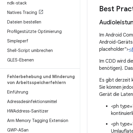
ndk-stack
Best Prac
Natives Tracing
Audioleistu
Dateien bestellen
Profilgestützte Optimierung
Im Android Comp
Simpleperf
Android-Geräts.
placeholder">
<
Shell-Script umbrechen
GLES-Ebenen
Im CDD wird di
benötigen). Das
Fehlerbehebung und Minderung
Es gibt derzeit 
von Arbeitsspeicherfehlern
Sie können jedo
Einführung
Gerät die Laten
Adressdesinfektionsmittel
<ph type=
HWAddress-Sanitizer
kontinuier
Arm Memory Tagging Extension
<ph type=
GWP-ASan
Umlauflat