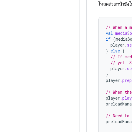
โหลดล่วงหน้ายังไ
// When a m
val
mediaSo
if
(
mediaS
player
.
se
}
else
{
// If med
// yet. S
player
.
se
}
player
.
prep
// When the
player
.
play
preloadMana
// Need to 
preloadMana