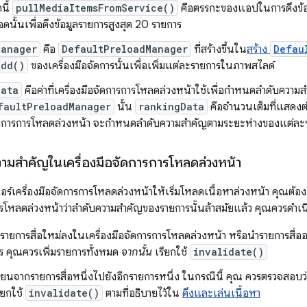
นี้
pullMediaItemsFromService()
คือตรรกะของแอปในการดึงข้อมู
อดนั้นเพื่อดึงข้อมูลรายการสูงสุด 20 รายการ
Manager
คือ
DefaultPreloadManager
ที่สร้างขึ้นใน
สร้าง
Defau
add()
ของเครื่องมือจัดการนั้นเพื่อเพิ่มแต่ละรายการในภาพสไลด์
Data
คือค่าที่เครื่องมือจัดการการโหลดล่วงหน้าใช้เพื่อกำหนดลำดับควา
faultPreloadManager
นั้น
rankingData
คือจำนวนเต็มที่แสดง
จัดการการโหลดล่วงหน้า จะกำหนดลำดับความสำคัญตามระยะห่างของแต่ละราย
วามสำคัญในเครื่องมือจัดการการโหลดล่วงหน้า
ร์เครื่องมือจัดการการโหลดล่วงหน้าให้เริ่มโหลดเนื้อหาล่วงหน้า คุณต้อง
การโหลดล่วงหน้าว่าลำดับความสำคัญของรายการนั้นล้าสมัยแล้ว คุณควรดำ
ิ่มรายการสื่อใหม่ลงในเครื่องมือจัดการการโหลดล่วงหน้า หรือนำรายการสื
 คุณควรเพิ่มรายการทั้งหมด
จากนั้น
เรียกใช้
invalidate()
เปลี่ยนจากรายการสื่อหนึ่งไปยังอีกรายการหนึ่ง ในกรณีนี้ คุณ ควรตรวจสอบว
ียกใช้
invalidate()
ตามที่อธิบายไว้ใน
ดึงและเล่นเนื้อหา