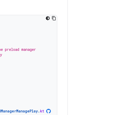
he preload manager
y
dManagerManagePlay
.
kt