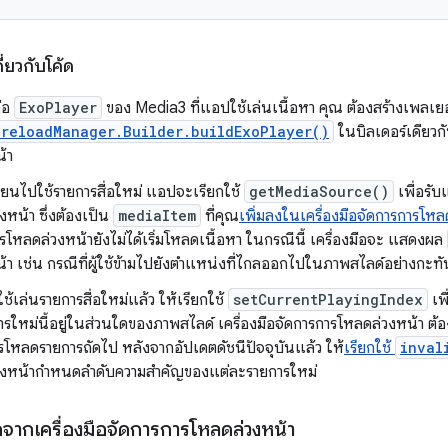
่ยวกับโค้ด
ือ
ExoPlayer
ของ Media3 ที่แอปใช้เล่นเนื้อหา คุณ ต้องสร้างเพลเยอร
PreloadManager.Builder.buildExoPlayer()
ในบิลเดอร์เดียวกัน
้า
เปลี่ยนไปใช้รายการสื่อใหม่ แอปจะเรียกใช้
getMediaSource()
เพื่อรับ
หน้า ซึ่งต้องเป็น
mediaItem
ที่คุณ
เพิ่มลงในเครื่องมือจัดการการโหล
รโหลดล่วงหน้ายังไม่ได้เริ่มโหลดเนื้อหา ในกรณีนี้ เครื่องมือจะ แสดงผล
้า เช่น กรณีที่ผู้ใช้ข้ามไปยังตำแหน่งที่ไกลออกไปในภาพสไลด์อย่างกะท
้ใช้เล่นรายการสื่อใหม่แล้ว ให้เรียกใช้
setCurrentPlayingIndex
เพื
ารใหม่นี้อยู่ในส่วนใดของภาพสไลด์ เครื่องมือจัดการการโหลดล่วงหน้า ต้องใ
รโหลดรายการถัดไป หลังจากอัปเดตดัชนีปัจจุบันแล้ว ให้
เรียกใช้
inval
วงหน้ากำหนดลำดับความสำคัญของแต่ละรายการใหม่
ากเครื่องมือจัดการการโหลดล่วงหน้า