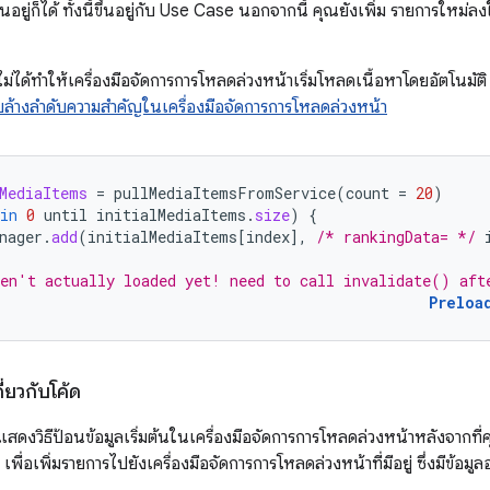
เล่นอยู่ก็ได้ ทั้งนี้ขึ้นอยู่กับ Use Case นอกจากนี้ คุณยังเพิ่ม รายการใหม
อไม่ได้ทำให้เครื่องมือจัดการการโหลดล่วงหน้าเริ่มโหลดเนื้อหาโดยอัตโนมั
ล้างลำดับความสำคัญในเครื่องมือจัดการการโหลดล่วงหน้า
MediaItems
=
pullMediaItemsFromService
(
count
=
20
)
in
0
until
initialMediaItems
.
size
)
{
nager
.
add
(
initialMediaItems
[
index
]
,
/* rankingData= */
en't actually loaded yet! need to call invalidate() aft
Preloa
่ยวกับโค้ด
ี้แสดงวิธีป้อนข้อมูลเริ่มต้นในเครื่องมือจัดการการโหลดล่วงหน้าหลังจากที
เพื่อเพิ่มรายการไปยังเครื่องมือจัดการการโหลดล่วงหน้าที่มีอยู่ ซึ่งมีข้อมูลอ