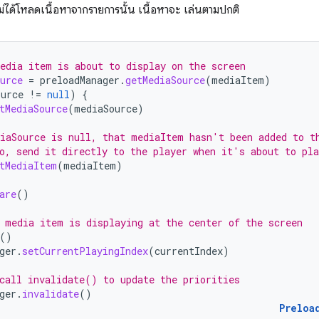
ม่ได้โหลดเนื้อหาจากรายการนั้น เนื้อหาจะ เล่นตามปกติ
edia item is about to display on the screen
urce
=
preloadManager
.
getMediaSource
(
mediaItem
)
ource
!=
null
)
{
tMediaSource
(
mediaSource
)
iaSource is null, that mediaItem hasn't been added to t
o, send it directly to the player when it's about to pla
tMediaItem
(
mediaItem
)
are
()
 media item is displaying at the center of the screen
()
ger
.
setCurrentPlayingIndex
(
currentIndex
)
call invalidate() to update the priorities
ger
.
invalidate
()
Preloa