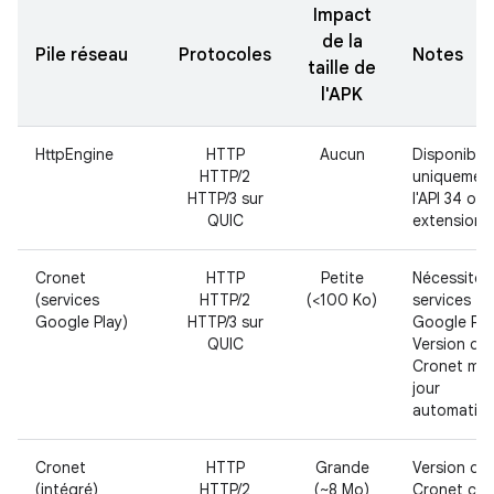
Impact
de la
Pile réseau
Protocoles
Notes
taille de
l'APK
HttpEngine
HTTP
Aucun
Disponible
HTTP/2
uniquement
HTTP/3 sur
l'API 34 ou 
QUIC
extensions
Cronet
HTTP
Petite
Nécessite l
(services
HTTP/2
(<100 Ko)
services
Google Play)
HTTP/3 sur
Google Pla
QUIC
Version de
Cronet mis
jour
automatiq
Cronet
HTTP
Grande
Version de
(intégré)
HTTP/2
(~8 Mo)
Cronet con