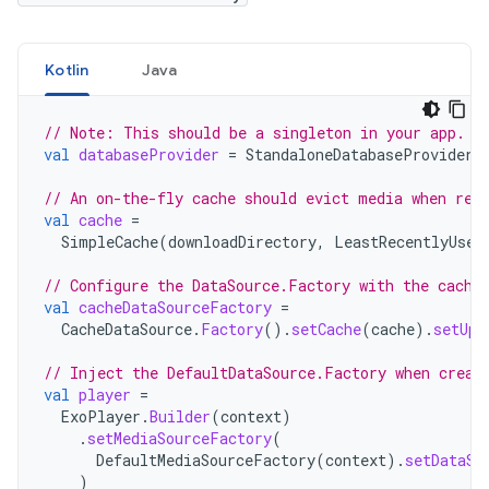
Kotlin
Java
// Note: This should be a singleton in your app.
val
databaseProvider
=
StandaloneDatabaseProvider
(
// An on-the-fly cache should evict media when rea
val
cache
=
SimpleCache
(
downloadDirectory
,
LeastRecentlyUsed
// Configure the DataSource.Factory with the cache
val
cacheDataSourceFactory
=
CacheDataSource
.
Factory
().
setCache
(
cache
).
setUps
// Inject the DefaultDataSource.Factory when creat
val
player
=
ExoPlayer
.
Builder
(
context
)
.
setMediaSourceFactory
(
DefaultMediaSourceFactory
(
context
).
setDataSo
)