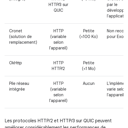
HTTP/3 sur
par le
QUIC
développe
l'applicatio
Cronet
HTTP
Petite
Non recom
(solution de
(variable
(<100 Ko)
pour ExoPl
remplacement)
selon
l'appareil)
OkHttp
HTTP
Petite
HTTP/2
(<1 Mo)
Pile réseau
HTTP
Aucun
L'implémen
intégrée
(variable
varie selon
selon
l'appareil
l'appareil)
Les protocoles HTTP/2 et HTTP/3 sur QUIC peuvent
améliorer considérablement les performances de