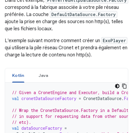
Dans cet exemple,
PreferredHttpDataSource.Factory
correspond à la fabrique associée à votre pile réseau
préférée. La couche
DefaultDataSource.Factory
ajoute la prise en charge des sources non http(s), telles
que les fichiers locaux.
L'exemple suivant montre comment créer un
ExoPlayer
qui utilisera la pile réseau Cronet et prendra également en
charge la lecture de contenu non http(s).
Kotlin
Java
// Given a CronetEngine and Executor, build a Cron
val
cronetDataSourceFactory
=
CronetDataSource
.
Fac
// Wrap the CronetDataSource.Factory in a DefaultD
// in support for requesting data from other sourc
// etc).
val
dataSourceFactory
=