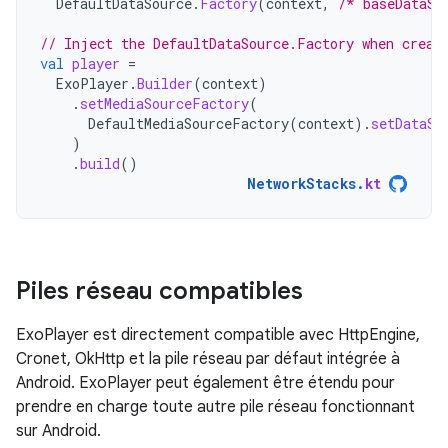
DefaultDataSource
.
Factory
(
context
,
/* baseDataSo
// Inject the DefaultDataSource.Factory when creat
val
player
=
ExoPlayer
.
Builder
(
context
)
.
setMediaSourceFactory
(
DefaultMediaSourceFactory
(
context
).
setDataSo
)
.
build
()
NetworkStacks
.
kt
Piles réseau compatibles
ExoPlayer est directement compatible avec HttpEngine,
Cronet, OkHttp et la pile réseau par défaut intégrée à
Android. ExoPlayer peut également être étendu pour
prendre en charge toute autre pile réseau fonctionnant
sur Android.