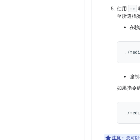
使用
-m
至所選檔
在驗
./medi
強制
如果指令
./medi
注意：
您可以