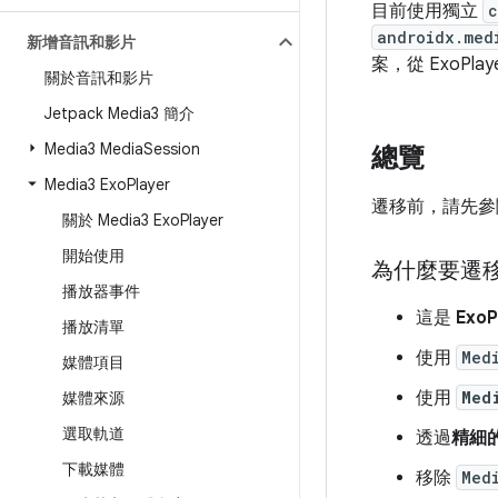
目前使用獨立
c
androidx.med
新增音訊和影片
案，從 ExoPlay
關於音訊和影片
Jetpack Media3 簡介
Media3 Media
Session
總覽
Media3 Exo
Player
遷移前，請先參
關於 Media3 Exo
Player
開始使用
為什麼要遷移至 
播放器事件
這是
Exo
播放清單
使用
Med
媒體項目
使用
Med
媒體來源
選取軌道
透過
精細
下載媒體
移除
Med