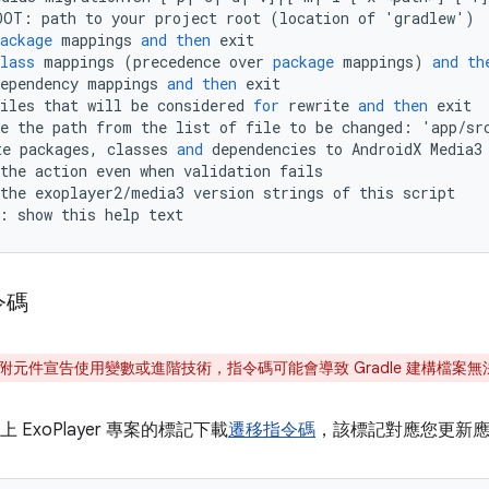
OOT
:
path
to
your
project
root
(
location
of
'
gradlew
'
)
ackage
mappings
and
then
exit
lass
mappings
(
precedence
over
package
mappings
)
and
th
ependency
mappings
and
then
exit
iles
that
will
be
considered
for
rewrite
and
then
exit
e
the
path
from
the
list
of
file
to
be
changed
:
'
app
/
sr
te
packages
,
classes
and
dependencies
to
AndroidX
Media3
the
action
even
when
validation
fails
the
exoplayer2
/
media3
version
strings
of
this
script
:
show
this
help
text
令碼
附元件宣告使用變數或進階技術，指令碼可能會導致 Gradle 建構檔案無
b 上 ExoPlayer 專案的標記下載
遷移指令碼
，該標記對應您更新