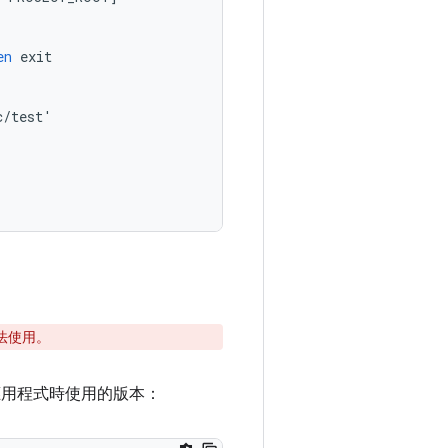
en
exit
c
/
test
'
法使用。
應用程式時使用的版本：