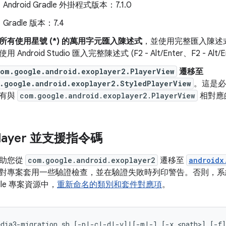
Android Gradle 外掛程式版本：7.1.0
Gradle 版本：7.4
所有使用星號 (*) 的萬用字元匯入陳述式
，並使用完整匯入陳述
用 Android Studio 匯入完整陳述式 (F2 - Alt/Enter、F2 - Alt/En
om.google.android.exoplayer2.PlayerView
遷移至
.google.android.exoplayer2.StyledPlayerView
。這是必要
有與
com.google.android.exoplayer2.PlayerView
相對應
layer 並支援指令碼
協助您從
com.google.android.exoplayer2
遷移至
androidx
專案套用一些驗證檢查，並在驗證失敗時列印警告。否則，系統會套用以 
radle 專案資源中，
重新命名的類別和套件對應項
。
edia3
-
migration
.
sh
[
-
p
|-
c
|-
d
|-
v
]
|
[
-
m
|-
l
[
-
x
<
path
>
]
[
-
f
]