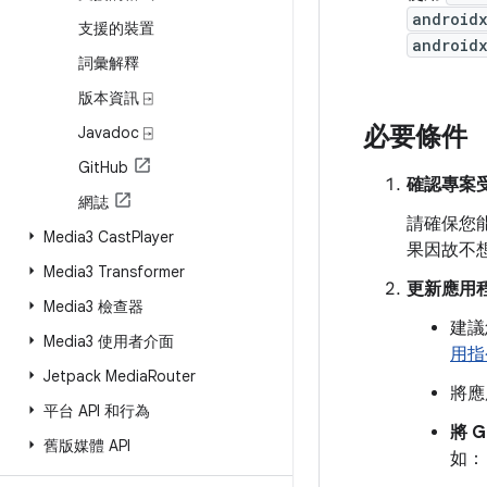
android
支援的裝置
androidx
詞彙解釋
版本資訊 ⍈
必要條件
Javadoc ⍈
Git
Hub
確認專案
網誌
請確保您
Media3 Cast
Player
果因故不
Media3 Transformer
更新應用
Media3 檢查器
建議
Media3 使用者介面
用指
Jetpack Media
Router
將應
平台 API 和行為
將 G
舊版媒體 API
如：