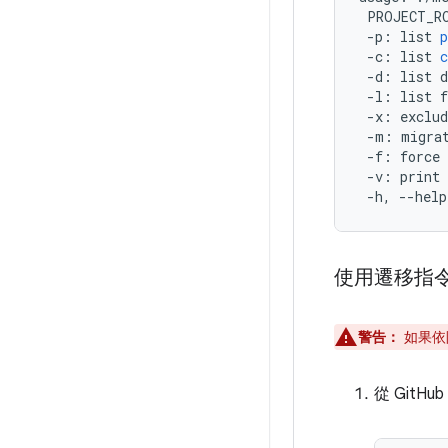
PROJECT_R
-
p
:
list
p
-
c
:
list
c
-
d
:
list
d
-
l
:
list
f
-
x
:
exclud
-
m
:
migra
-
f
:
force
-
v
:
print
-
h
,
--
help
使用遷移指
警告：
如果依
從 GitHu