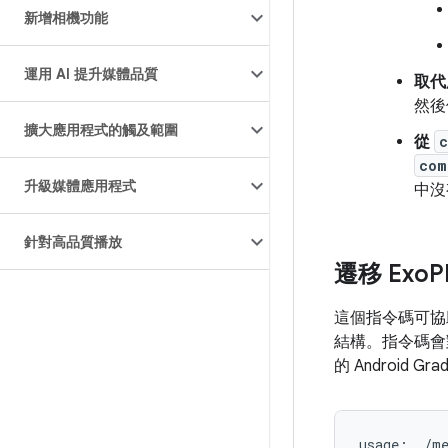
新增相機功能
運用 AI 提升媒體品質
取代
然後使
擴大應用程式的觸及範圍
從
c
com
升級媒體應用程式
中沒
針對高品質播放
遷移 Exo
P
這個指令碼可
結構。指令碼會對
的 Android G
usage
:
.
/
m