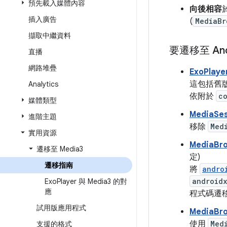
預先載入媒體內容
向後相容
於
插入廣告
(
MediaBr
擷取中繼資料
要遷移至 And
直播
網路堆疊
ExoPla
這包括舊
Analytics
依附於
c
媒體類型
MediaSe
進階主題
移除
Med
實用資源
MediaBr
遷移至 Media3
定)
遷移指南
將
andro
androidx
Exo
Player 與 Media3 的對
應
程式碼遷
試用版應用程式
MediaBr
使用
Med
支援的格式