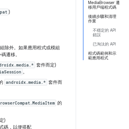
MediaBrowser 遷
移用戶端程式碼
pat
)
後續步驟和清理
作業
不穩定的 API
錯誤
已淘汰的 API
組除外。如果應用程式或模組
程式碼範例和示
令碼遷移。
範應用程式
droidx.media.*
套件而定)
iaSession
。
的
androidx.media.*
套件而
rowserCompat.MediaItem
的
定)
式碼，以便搭配