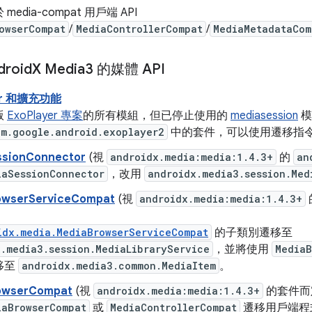
 media-compat 用戶端 API
owserCompat
/
MediaControllerCompat
/
MediaMetadataCom
roid
X Media3 的媒體 API
yer 和擴充功能
版
ExoPlayer 專案
的所有模組，但已停止使用的
mediasession
模
om.google.android.exoplayer2
中的套件，可以使用遷移指
ssionConnector
(視
androidx.media:media:1.4.3+
的
an
iaSessionConnector
，改用
androidx.media3.session.Med
owserServiceCompat
(視
androidx.media:media:1.4.3+
idx.media.MediaBrowserServiceCompat
的子類別遷移至
.media3.session.MediaLibraryService
，並將使用
MediaB
移至
androidx.media3.common.MediaItem
。
owserCompat
(視
androidx.media:media:1.4.3+
的套件而
iaBrowserCompat
或
MediaControllerCompat
遷移用戶端程