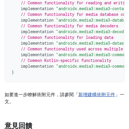
// Common functionality for reading and writin
implementation
"androidx.media3:media3-contain
// Common functionality for media database com
implementation
"androidx.media3:media3-databas
// Common functionality for media decoders
implementation
"androidx.media3:media3-decoder
// Common functionality for loading data
implementation
"androidx.media3:media3-datasou
// Common functionality used across multiple m
implementation
"androidx.media3:media3-common:
// Common Kotlin-specific functionality
implementation
"androidx.media3:media3-common-
}
如要進一步瞭解依附元件，請參閱「
新增建構依附元件
」一
文。
意見回饋