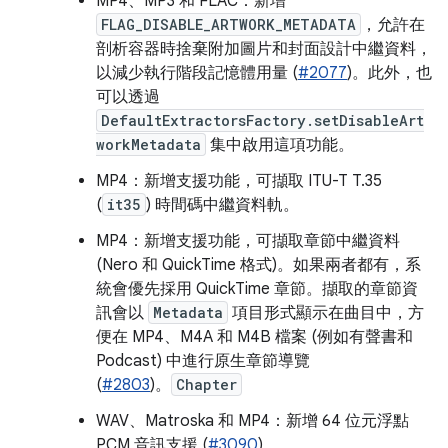
MP4、MP3 和 FLAC：新增
FLAG_DISABLE_ARTWORK_METADATA
，允許在
剖析容器時捨棄附加圖片和封面設計中繼資料，
以減少執行階段記憶體用量 (
#2077
)。此外，也
可以透過
DefaultExtractorsFactory.setDisableArt
workMetadata
集中啟用這項功能。
MP4：新增支援功能，可擷取 ITU-T T.35
(
it35
) 時間碼中繼資料軌。
MP4：新增支援功能，可擷取章節中繼資料
(Nero 和 QuickTime 格式)。如果兩者都有，系
統會優先採用 QuickTime 章節。擷取的章節資
訊會以
Metadata
項目形式顯示在曲目中，方
便在 MP4、M4A 和 M4B 檔案 (例如有聲書和
Podcast) 中進行原生章節導覽
(
#2803
)。
Chapter
WAV、Matroska 和 MP4：新增 64 位元浮點
PCM 音訊支援 (
#3090
)。