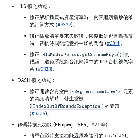
HLS 擴充功能：
修正解析插頁式資產清單時，內容繼續播放偏移
的計算方式 (
#3322
)。
修正播放清單要求失敗後，恢復低延遲直播播放
時，音軌時間戳記意外中斷的問題 (
#3311
)。
修正
HlsMediaPeriod.getStreamKeys()
的
錯誤，避免系統將音訊轉譯中的 ID3 音軌視為字
幕 (
#3333
)。
DASH 擴充功能：
修正開啟含有空白
<SegmentTimeline/>
元素
的資訊清單時，發生當機
(
IndexOutOfBoundsException
) 的問題
(
#3326
)。
解碼器擴充功能 (FFmpeg、VP9、AV1 等)：
將單色影片支援功能還原為隨附的 dav1d JNI。