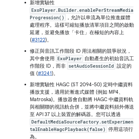
新增實驗性
ExoPlayer.Builder.enablePerStreamMedia
Progression()
，允許以串流為單位推進媒體
處理程序。這樣可縮短播放清單項目之間的啟動
延遲，並避免播放「卡住」在極短的內容上
(
#3122
)。
修正與音訊工作階段 ID 用法相關的競爭狀況，
其中會使用
ExoPlayer
自動產生的初始音訊工
作階段 ID，而非
setAudioSessionId
設定的
值 (
#3241
)。
新增實驗性 HAGC (ST 2094-50) 定時中繼資料
播放支援，適用於漸進式媒體 (例如 MP4、
Matroska)。播放器會自動將 HAGC 中繼資料軌
與相關聯的視訊軌合併，並將中繼資料頻外傳送
至 API 37 以上裝置的解碼器。您可以透過
DefaultMediaSourceFactory.setExperimen
talEnableHagcPlayback(false)
停用這項行
為。