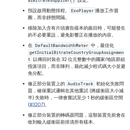
alBitrateSupplier()
設定。
預設啟用動態排程。
ExoPlayer
播放工作迴
圈，而非靜態間隔。
移除加入含有片頭廣告樣本的曲目時，可能發生
的不必要重設，避免影響正在播放的內容。
在
DefaultBandwidthMeter
中，最佳化
getInitialBitrateCountryGroupAssignmen
t
以傳回封裝在 32 位元整數中的國家/地區群組
指派項目，而非陣列，藉此減少程式碼大小並避
免分配。
修正部分裝置上的
AudioTrack
初始化失敗問
題，確保重試邏輯在其他重試 (將緩衝區大小減
半) 失敗時，一律會嘗試至少 1 秒的緩衝區空間
(
#3207
)。
修正部分裝置的轉碼器問題，這類裝置先前會在
收到輸入緩衝區前排清所有樣本。