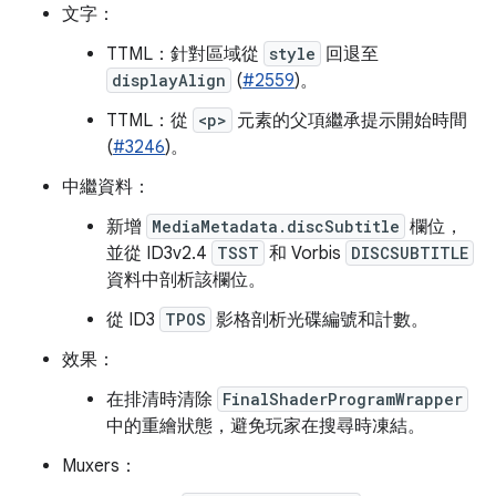
文字：
TTML：針對區域從
style
回退至
displayAlign
(
#2559
)。
TTML：從
<p>
元素的父項繼承提示開始時間
(
#3246
)。
中繼資料：
新增
MediaMetadata.discSubtitle
欄位，
並從 ID3v2.4
TSST
和 Vorbis
DISCSUBTITLE
資料中剖析該欄位。
從 ID3
TPOS
影格剖析光碟編號和計數。
效果：
在排清時清除
FinalShaderProgramWrapper
中的重繪狀態，避免玩家在搜尋時凍結。
Muxers：