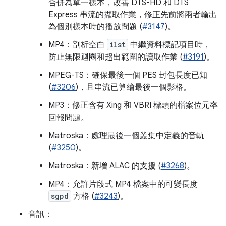
合併為單一樣本，改善 DTS-HD 和 DTS
Express 串流的擷取作業，修正先前將兩者輸出
為個別樣本時的播放問題 (
#3147
)。
MP4：剖析空白
ilst
中繼資料標記項目時，
防止無限迴圈和超出範圍的讀取作業 (
#3191
)。
MPEG-TS：確保最後一個 PES 封包長度已知
(
#3206
)，且串流已算繪最後一個影格。
MP3：修正含有 Xing 和 VBRI 標頭的檔案位元率
回報問題。
Matroska：處理最後一個叢集中定義的音軌
(
#3250
)。
Matroska：新增 ALAC 的支援 (
#3268
)。
MP4：允許片段式 MP4 檔案中的可變長度
sgpd
方格 (
#3243
)。
音訊：