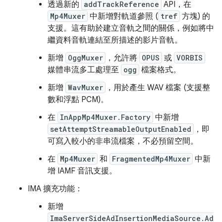
透過新的
addTrackReference
API，在
Mp4Muxer
中新增對軌道參照 (
tref
方塊) 的
支援。這有助於建立音軌之間的關係，例如將中
繼資料音軌連結至所描述的影片音軌。
新增
OggMuxer
，允許將
OPUS
或
VORBIS
媒體串流多工處理至
ogg
檔案格式。
新增
WavMuxer
，用於產生 WAV 檔案 (支援整
數和浮點 PCM)。
在
InAppMp4Muxer.Factory
中新增
setAttemptStreamableOutputEnabled
，即
可寫入較小的非串流檔案，不必預留空間。
在
Mp4Muxer
和
FragmentedMp4Muxer
中新
增 IAMF 音訊支援。
IMA 擴充功能：
新增
ImaServerSideAdInsertionMediaSource.Ad