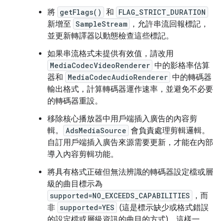
將
getFlags()
和
FLAG_STRICT_DURATION
新增至
SampleStream
，允許串流回報標記，
並更新轉譯器以動態檢查這些標記。
如果串流格式未提供有效值，請改用
MediaCodecVideoRenderer
中的影格率估算
器和
MediaCodecAudioRenderer
中的轉碼器
輸出格式，計算轉碼器運作速率，並避免不必要
的轉碼器重設。
移除核心播放器中用戶端插入廣告的內容剪
輯。
AdsMediaSource
會負責處理剪輯邏輯。
自訂用戶端插入廣告來源需要更新，才能在內部
導入內容剪輯功能。
將具有格式正確但無法辨識的轉碼器設定檔或層
級的曲目標示為
supported=NO_EXCEEDS_CAPABILITIES
，而
非
supported=YES
(這是標示缺少或格式錯誤
的設定檔或層級資訊的曲目的方式)。這樣一