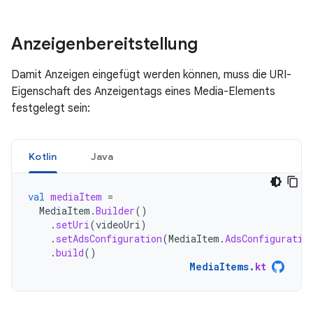
Anzeigenbereitstellung
Damit Anzeigen eingefügt werden können, muss die URI-
Eigenschaft des Anzeigentags eines Media-Elements
festgelegt sein:
Kotlin
Java
val
mediaItem
=
MediaItem
.
Builder
()
.
setUri
(
videoUri
)
.
setAdsConfiguration
(
MediaItem
.
AdsConfiguratio
.
build
()
MediaItems
.
kt