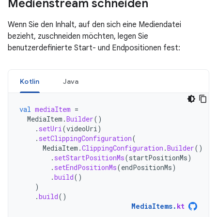
Medienstream schneiden
Wenn Sie den Inhalt, auf den sich eine Mediendatei
bezieht, zuschneiden möchten, legen Sie
benutzerdefinierte Start- und Endpositionen fest:
Kotlin
Java
val
mediaItem
=
MediaItem
.
Builder
()
.
setUri
(
videoUri
)
.
setClippingConfiguration
(
MediaItem
.
ClippingConfiguration
.
Builder
()
.
setStartPositionMs
(
startPositionMs
)
.
setEndPositionMs
(
endPositionMs
)
.
build
()
)
.
build
()
MediaItems
.
kt