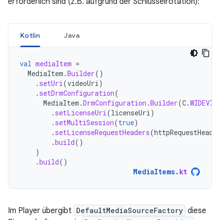
erforderlich sind (z.B. aufgrund der Schlüsselrotation):
Kotlin
Java
val
mediaItem
=
MediaItem
.
Builder
()
.
setUri
(
videoUri
)
.
setDrmConfiguration
(
MediaItem
.
DrmConfiguration
.
Builder
(
C
.
WIDEVIN
.
setLicenseUri
(
licenseUri
)
.
setMultiSession
(
true
)
.
setLicenseRequestHeaders
(
httpRequestHeade
.
build
()
)
.
build
()
MediaItems
.
kt
Im Player übergibt
DefaultMediaSourceFactory
diese