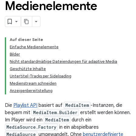
Medienelemente
Auf dieser Seite
Einfache Medienelemente
Bilder
Nicht standardmäßige Dateiendungen für adaptive Media
Geschützte Inhalte
Untertitel-Tracks per Sideloading
Medienstream schneiden
Anzeigenbereitstellung
Die
Playlist API
basiert auf
MediaItem
-Instanzen, die
bequem mit
MediaItem.Builder
erstellt werden können.
Im Player wird ein
MediaItem
durch ein
MediaSource.Factory
in ein abspielbares
MediaSource
umgewandelt. Ohne
benutzerdefinierte