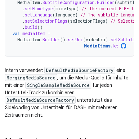
MediaItem
.
SubtitleConfiguration
.
Builder
(
subtitle
.
setMimeType
(
mimeType
)
// The correct MIME ty
.
setLanguage
(
language
)
// The subtitle languag
.
setSelectionFlags
(
selectionFlags
)
// Selectio
.
build
()
val
mediaItem
=
MediaItem
.
Builder
().
setUri
(
videoUri
).
setSubtitle
MediaItems
.
kt
Intern verwendet
DefaultMediaSourceFactory
eine
MergingMediaSource
, um die Media-Quelle für Inhalte
mit einer
SingleSampleMediaSource
für jeden
Untertitel-Track zu kombinieren.
DefaultMediaSourceFactory
unterstützt das
Sideloading von Untertiteln für DASH mit mehreren
Zeiträumen nicht.