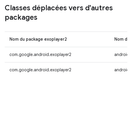
Classes déplacées vers d'autres
packages
Nom du package exoplayer2
Nom du 
com.google.android.exoplayer2
androidx
com.google.android.exoplayer2
android