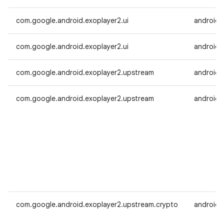
com.google.android.exoplayer2.ui
android
com.google.android.exoplayer2.ui
androidx.
com.google.android.exoplayer2.upstream
android
com.google.android.exoplayer2.upstream
androidx
com.google.android.exoplayer2.upstream.crypto
androidx