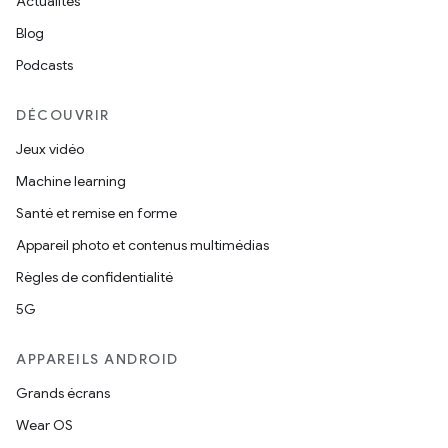
Actualités
Blog
Podcasts
DÉCOUVRIR
Jeux vidéo
Machine learning
Santé et remise en forme
Appareil photo et contenus multimédias
Règles de confidentialité
5G
APPAREILS ANDROID
Grands écrans
Wear OS