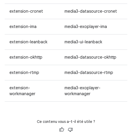
extension-cronet
media3-datasource-cronet
extension-ima
media3-exoplayer-ima
extension-leanback
media3-ui-leanback
extension-okhttp
media3-datasource-okhttp
extension-rtmp
media3-datasource-rtmp
extension-
media3-exoplayer-
workmanager
workmanager
Ce contenu vous a-t-il été utile ?