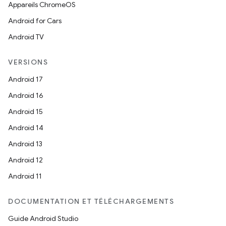
Appareils ChromeOS
Android for Cars
Android TV
VERSIONS
Android 17
Android 16
Android 15
Android 14
Android 13
Android 12
Android 11
DOCUMENTATION ET TÉLÉCHARGEMENTS
Guide Android Studio