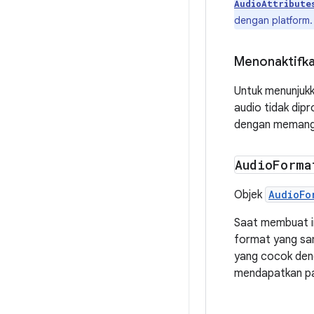
AudioAttribute
dengan platform.
Menonaktifka
Untuk menunjukk
audio tidak dipr
dengan memang
Audio
Forma
Objek
AudioFo
Saat membuat 
format yang sa
yang cocok deng
mendapatkan pan