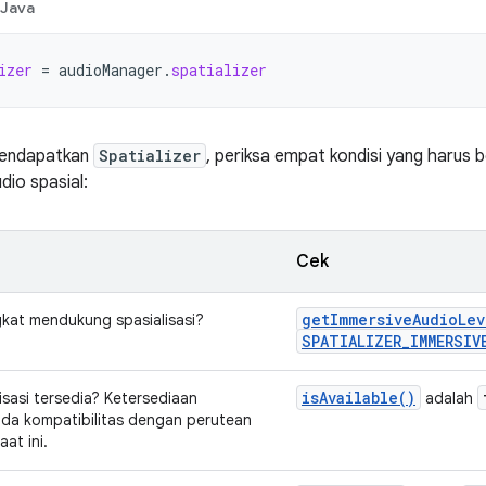
Java
izer
=
audioManager
.
spatializer
mendapatkan
Spatializer
, periksa empat kondisi yang harus
dio spasial:
Cek
getImmersiveAudioLev
kat mendukung spasialisasi?
SPATIALIZER_IMMERSIV
isAvailable()
isasi tersedia? Ketersediaan
adalah
da kompatibilitas dengan perutean
at ini.