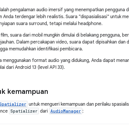
dalah pengalaman audio imersif yang menempatkan pengguna di
Anda terdengar lebih realistis. Suara "dispasialisasi" untuk m
nyiapan suara surround, tetapi melalui headphone.
film, suara dari mobil mungkin dimulai di belakang pengguna, be
ejauhan. Dalam percakapan video, suara dapat dipisahkan dan d
gga memudahkan identifikasi pembicara.
da menggunakan format audio yang didukung, Anda dapat menam
ai dari Android 13 (level API 33).
tuk kemampuan
Spatializer
untuk mengueri kemampuan dan perilaku spasialis
ance
Spatializer
dari
AudioManager
: