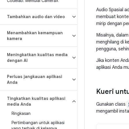
Codelab: Memulai Camera
X
Audio Spasial a
membuat konten 
Tambahkan audio dan video
mirip dengan pe
Menambahkan kemampuan
Misalnya, dalam 
kamera
menghilang di k
pengguna, sehin
Meningkatkan kualitas media
Jika konten An
dengan AI
aplikasi Anda mul
Perluas jangkauan aplikasi
Anda
Kueri un
Tingkatkan kualitas aplikasi
Gunakan class
media Anda
mengambil inst
Ringkasan
Pertimbangan untuk aplikasi
yang terbaik di kelasnya