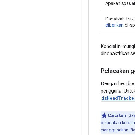
Apakah spasial
Dapatkah trek
diberikan
di-sp
Kondisi ini mungk
dinonaktifkan s
Pelacakan g
Dengan headset 
pengguna. Untuk
isHeadTracke
Catatan:
Saa
pelacakan kepala
menggunakan Pixe