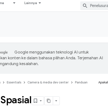
ana
Lainnya
s
Google menggunakan teknologi AI untuk
an konten ke dalam bahasa pilihan Anda. Terjemahan AI
ngandung kesalahan.
s
Essentials
Camera & media dev center
Panduan
Apakah
Spasial