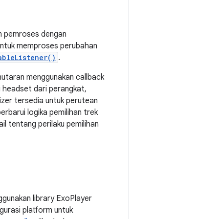
n pemroses dengan
, untuk memproses perubahan
ableListener()
.
pemutaran menggunakan callback
headset dari perangkat,
izer tersedia untuk perutean
barui logika pemilihan trek
 tentang perilaku pemilihan
ggunakan library ExoPlayer
igurasi platform untuk