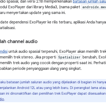
dio spasial, dan versi 2.18 memperkenalkan
batasan jumlah salu
dul ExoPlayer dari library Media3, (nama paket
androidx.me
baru menyertakan update yang sama ini.
ate dependensi ExoPlayer ke rilis terbaru, aplikasi Anda hany
tialisasi.
lah channel audio
ndisi
untuk audio spasial terpenuhi, ExoPlayer akan memilih trek 
memilih trek stereo. Jika properti
Spatializer
berubah, ExoP
 memilih trek audio yang cocok dengan properti saat ini. Perhat
babkan periode penyanggaan ulang yang singkat.
laku batasan jumlah saluran audio yang dijelaskan di bagian ini han
alankan Android 12L atau yang lebih baru. Di perangkat lama atau d
san ini dinonaktifkan dan pemilihan trek ExoPlayer dapat disesuaika
dio
.