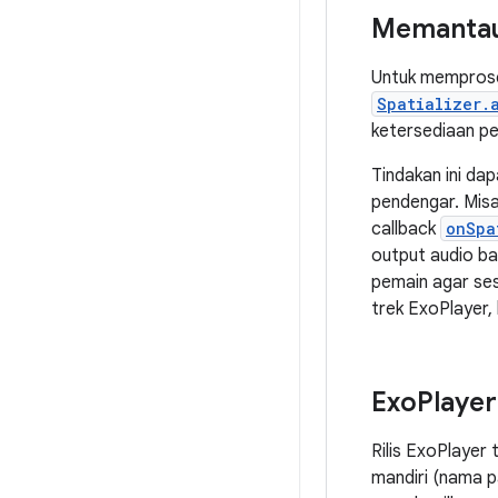
Memantau
Untuk mempros
Spatializer.
ketersediaan pe
Tindakan ini da
pendengar. Mis
callback
onSpa
output audio ba
pemain agar ses
trek ExoPlayer, 
Exo
Player
Rilis ExoPlayer
mandiri (nama 