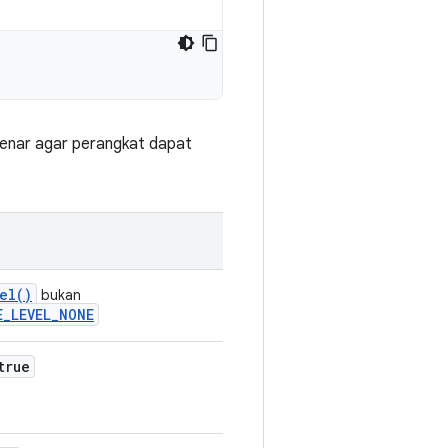
 benar agar perangkat dapat
el()
bukan
E_LEVEL_NONE
true