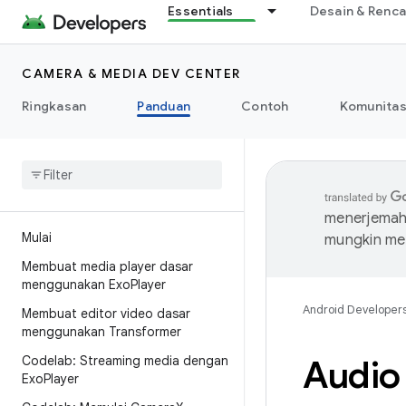
Essentials
Desain & Renc
CAMERA & MEDIA DEV CENTER
Ringkasan
Panduan
Contoh
Komunita
menerjemahk
Mulai
mungkin me
Membuat media player dasar
menggunakan Exo
Player
Android Developer
Membuat editor video dasar
menggunakan Transformer
Codelab: Streaming media dengan
Audio 
Exo
Player