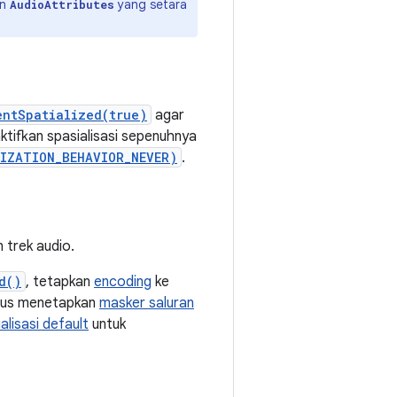
an
yang setara
AudioAttributes
entSpatialized(true)
agar
aktifkan spasialisasi sepenuhnya
LIZATION_BEHAVIOR_NEVER)
.
 trek audio.
d()
, tetapkan
encoding
ke
arus menetapkan
masker saluran
alisasi default
untuk