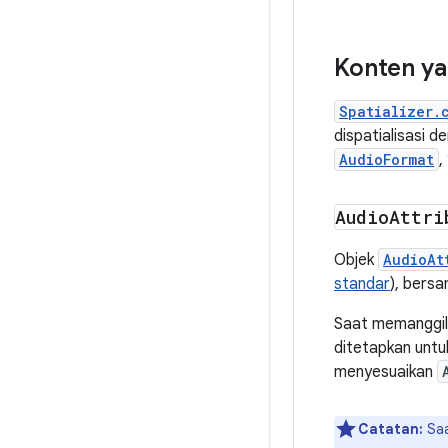
Konten y
Spatializer.
dispatialisasi 
AudioFormat
,
Audio
Attri
Objek
AudioAt
standar
), bers
Saat memanggi
ditetapkan unt
menyesuaikan
Catatan:
Saa