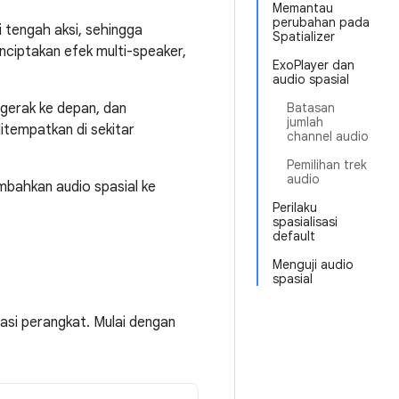
Memantau
perubahan pada
 tengah aksi, sehingga
Spatializer
enciptakan efek multi-speaker,
ExoPlayer dan
audio spasial
rgerak ke depan, dan
Batasan
jumlah
itempatkan di sekitar
channel audio
Pemilihan trek
audio
bahkan audio spasial ke
Perilaku
spasialisasi
default
Menguji audio
spasial
asi perangkat. Mulai dengan