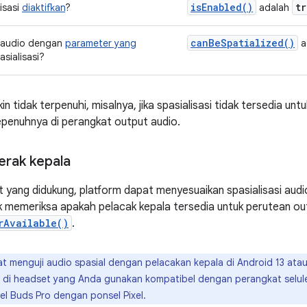
isEnabled()
tr
isasi
diaktifkan
?
adalah
canBeSpatialized()
 audio dengan
parameter yang
a
asialisasi?
in tidak terpenuhi, misalnya, jika spasialisasi tidak tersedia unt
epenuhnya di perangkat output audio.
erak kepala
yang didukung, platform dapat menyesuaikan spasialisasi audi
 memeriksa apakah pelacak kepala tersedia untuk perutean outp
rAvailable()
.
t menguji audio spasial dengan pelacakan kepala di Android 13 atau
 di headset yang Anda gunakan kompatibel dengan perangkat selule
l Buds Pro dengan ponsel Pixel.