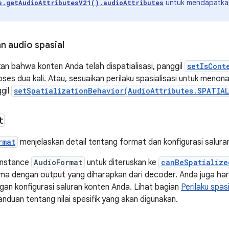
untuk mendapatk
s.getAudioAttributesV21().audioAttributes
n audio spasial
an bahwa konten Anda telah dispatialisasi, panggil
setIsCont
oses dua kali. Atau, sesuaikan perilaku spasialisasi untuk menon
gil
setSpatializationBehavior(AudioAttributes.SPATIA
t
rmat
menjelaskan detail tentang format dan konfigurasi saluran
instance
AudioFormat
untuk diteruskan ke
canBeSpatialize
ma dengan output yang diharapkan dari decoder. Anda juga h
an konfigurasi saluran konten Anda. Lihat bagian
Perilaku spasi
duan tentang nilai spesifik yang akan digunakan.