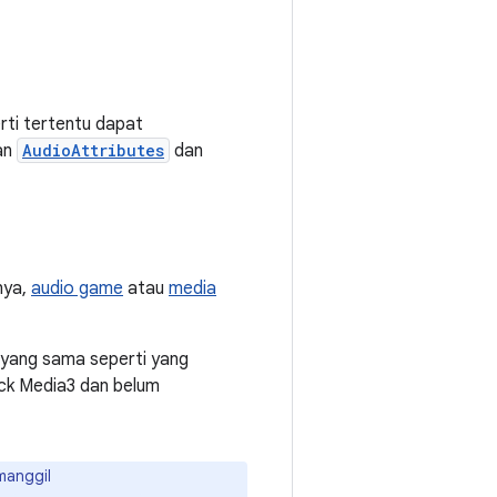
ti tertentu dapat
kan
AudioAttributes
dan
nya,
audio game
atau
media
yang sama seperti yang
ack Media3 dan belum
manggil