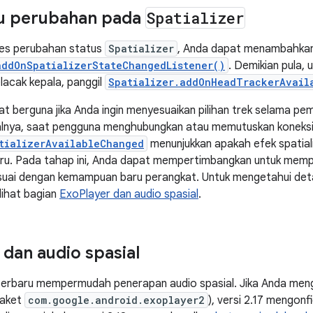
 perubahan pada
Spatializer
es perubahan status
Spatializer
, Anda dapat menambahka
addOnSpatializerStateChangedListener()
. Demikian pula
lacak kepala, panggil
Spatializer.addOnHeadTrackerAvail
pat berguna jika Anda ingin menyesuaikan pilihan trek selama 
alnya, saat pengguna menghubungkan atau memutuskan koneksi 
tializerAvailableChanged
menunjukkan apakah efek spatial
ru. Pada tahap ini, Anda dapat mempertimbangkan untuk memper
uai dengan kemampuan baru perangkat. Untuk mengetahui detail
lihat bagian
ExoPlayer dan audio spasial
.
 dan audio spasial
 terbaru mempermudah penerapan audio spasial. Jika Anda men
paket
com.google.android.exoplayer2
), versi 2.17 mengonf