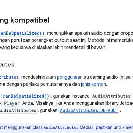
ang kompatibel
canBeSpatialized()
menunjukkan apakah audio dengan proper
dengan perutean perangkat output saat ini. Metode ini memerlu
 yang keduanya dijelaskan lebih mendetail di bawah.
butes
tributes
mendeskripsikan
penggunaan
streaming audio (misal
ama dengan perilaku pemutarannya dan
jenis konten
.
l
canBeSpatialized()
, gunakan instance
AudioAttributes
uk
Player
Anda. Misalnya, jika Anda menggunakan library Jetp
AudioAttributes
, gunakan
AudioAttributes.DEFAULT
.
t menggunakan class
Media3, pastikan untuk me
AudioAttributes