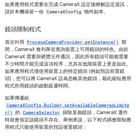
如果應用程式需要在完成 CameraX 設定後瞭解設定資訊，
請於本機保留一份
CameraXConfig
物件副本。
鏡頭限制程式
首次叫用
ProcessCameraProvider.getInstance()
期
間，CameraX 會列舉並查詢裝置上可用鏡頭的特色。由於
CameraX 需要與硬體元件通訊，因此所有鏡頭可能都需要
不少時間才能完成這項程序，尤其在低階裝置上更是如此。
如果應用程式僅使用裝置上的特定鏡頭 (例如預設前置鏡
頭)，您可以將 CameraX 設為忽略其他鏡頭，藉此縮短應用
程式所用鏡頭的啟動延遲時間。
如果傳遞給
CameraXConfig.Builder.setAvailableCamerasLimite
r()
的
CameraSelector
篩除某個鏡頭，CameraX 運作
時就會假定該鏡頭不存在。舉例來說，以下程式碼會限制應
用程式只能使用裝置的預設後置鏡頭：