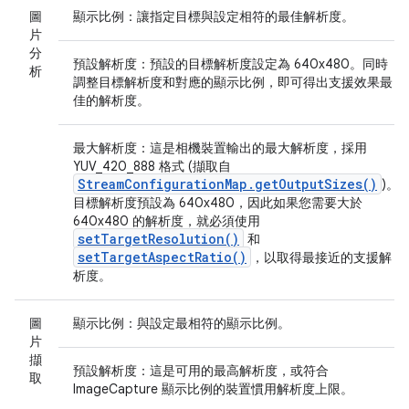
圖
顯示比例：
讓指定目標與設定相符的最佳解析度。
片
分
預設解析度：
預設的目標解析度設定為 640x480。同時
析
調整目標解析度和對應的顯示比例，即可得出支援效果最
佳的解析度。
最大解析度：
這是相機裝置輸出的最大解析度，採用
YUV_420_888 格式 (擷取自
StreamConfigurationMap.getOutputSizes()
)。
目標解析度預設為 640x480，因此如果您需要大於
640x480 的解析度，就必須使用
setTargetResolution()
和
setTargetAspectRatio()
，以取得最接近的支援解
析度。
圖
顯示比例：
與設定最相符的顯示比例。
片
擷
預設解析度：
這是可用的最高解析度，或符合
取
ImageCapture 顯示比例的裝置慣用解析度上限。