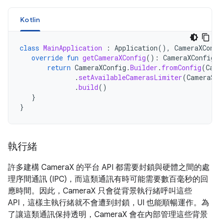
Kotlin
class
MainApplication
:
Application
(),
CameraXConf
override
fun
getCameraXConfig
():
CameraXConfig
return
CameraXConfig
.
Builder
.
fromConfig
(
Cam
.
setAvailableCamerasLimiter
(
CameraSe
.
build
()
}
}
執行緒
許多建構 CameraX 的平台 API 都需要封鎖與硬體之間的處
理序間通訊 (IPC)，而這類通訊有時可能需要數百毫秒的回
應時間。因此，CameraX 只會從背景執行緒呼叫這些
API，這樣主執行緒就不會遭到封鎖，UI 也能順暢運作。為
了讓這類通訊保持透明，CameraX 會在內部管理這些背景