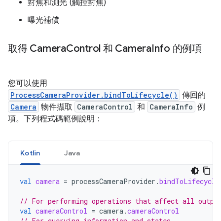
對焦和測光 (觸控對焦)
曝光補償
取得 Camera
Control 和 Camera
Info 的例項
您可以使用
ProcessCameraProvider.bindToLifecycle()
傳回的
Camera
物件擷取
CameraControl
和
CameraInfo
例
項。下列程式碼範例說明：
Kotlin
Java
val
camera
=
processCameraProvider
.
bindToLifecycle
// For performing operations that affect all outpu
val
cameraControl
=
camera
.
cameraControl
// For querying information and states.