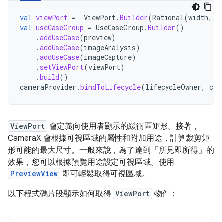
val
viewPort
=
ViewPort
.
Builder
(
Rational
(
width
,
h
val
useCaseGroup
=
UseCaseGroup
.
Builder
()
.
addUseCase
(
preview
)
.
addUseCase
(
imageAnalysis
)
.
addUseCase
(
imageCapture
)
.
setViewPort
(
viewPort
)
.
build
()
cameraProvider
.
bindToLifecycle
(
lifecycleOwner
,
cam
ViewPort
會定義向使用者顯示的緩衝區矩形。接著，
CameraX 會根據可視區域的屬性和附加用途，計算裁剪矩
形可能的最大尺寸。一般來說，為了達到「所見即所得」的
效果，您可以根據預覽用途設定可視區域。使用
PreviewView
即可輕鬆取得可視區域。
以下程式碼片段顯示如何取得
ViewPort
物件：