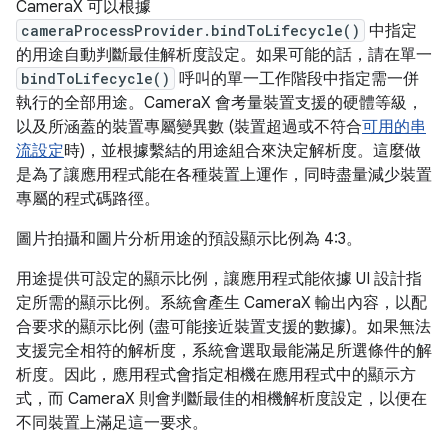
CameraX 可以根據
cameraProcessProvider.bindToLifecycle()
中指定
的用途自動判斷最佳解析度設定。如果可能的話，請在單一
bindToLifecycle()
呼叫的單一工作階段中指定需一併
執行的全部用途。CameraX 會考量裝置支援的硬體等級，
以及所涵蓋的裝置專屬變異數 (裝置超過或不符合
可用的串
流設定
時)，並根據繫結的用途組合來決定解析度。這麼做
是為了讓應用程式能在各種裝置上運作，同時盡量減少裝置
專屬的程式碼路徑。
圖片拍攝和圖片分析用途的預設顯示比例為 4:3。
用途提供可設定的顯示比例，讓應用程式能依據 UI 設計指
定所需的顯示比例。系統會產生 CameraX 輸出內容，以配
合要求的顯示比例 (盡可能接近裝置支援的數據)。如果無法
支援完全相符的解析度，系統會選取最能滿足所選條件的解
析度。因此，應用程式會指定相機在應用程式中的顯示方
式，而 CameraX 則會判斷最佳的相機解析度設定，以便在
不同裝置上滿足這一要求。