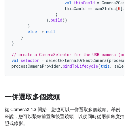
val
thisCamId
=
Camera2Came
thisCamId
==
cam2Infos
[
0
]
.
c
}
}.
build
()
}
else
-
>
null
}
}
// create a CameraSelector for the USB camera (or 
val
selector
=
selectExternalOrBestCamera
(
processC
processCameraProvider
.
bindToLifecycle
(
this
,
select
一併選取多個鏡頭
從 CameraX 1.3 開始，您也可以一併選取多個鏡頭。舉例
來說，您可以繫結前置和後置鏡頭，以便同時從兩個角度拍
照或錄影。