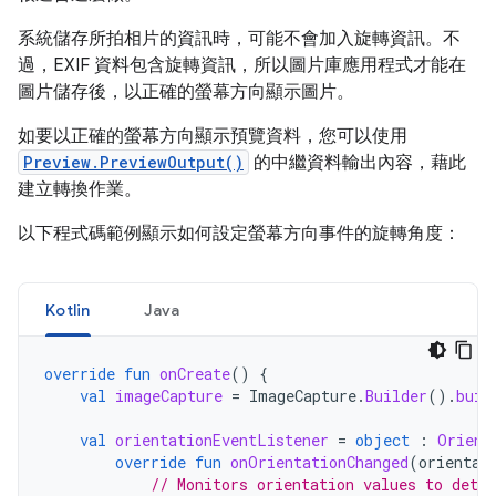
系統儲存所拍相片的資訊時，可能不會加入旋轉資訊。不
過，EXIF 資料包含旋轉資訊，所以圖片庫應用程式才能在
圖片儲存後，以正確的螢幕方向顯示圖片。
如要以正確的螢幕方向顯示預覽資料，您可以使用
Preview.PreviewOutput()
的中繼資料輸出內容，藉此
建立轉換作業。
以下程式碼範例顯示如何設定螢幕方向事件的旋轉角度：
Kotlin
Java
override
fun
onCreate
()
{
val
imageCapture
=
ImageCapture
.
Builder
().
buil
val
orientationEventListener
=
object
:
Orient
override
fun
onOrientationChanged
(
orientat
// Monitors orientation values to dete