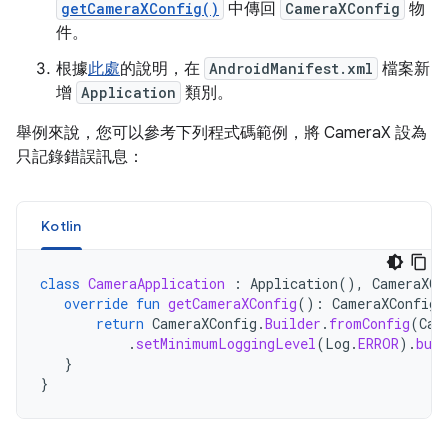
getCameraXConfig()
中傳回
CameraXConfig
物
件。
根據
此處
的說明，在
AndroidManifest.xml
檔案新
增
Application
類別。
舉例來說，您可以參考下列程式碼範例，將 CameraX 設為
只記錄錯誤訊息：
Kotlin
class
CameraApplication
:
Application
(),
CameraXCo
override
fun
getCameraXConfig
():
CameraXConfig
return
CameraXConfig
.
Builder
.
fromConfig
(
Cam
.
setMinimumLoggingLevel
(
Log
.
ERROR
).
buil
}
}