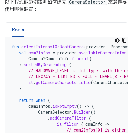
以下程式碼範例說明如何建立
CameraSelector
來選擇要
使用哪個裝置：
Kotlin
fun
selectExternalOrBestCamera
(
provider
:
ProcessCa
val
cam2Infos
=
provider
.
availableCameraInfos
.
m
Camera2CameraInfo
.
from
(
it
)
}.
sortedByDescending
{
// HARDWARE_LEVEL is Int type, with the ord
// LEGACY < LIMITED < FULL < LEVEL_3 < EXT
it
.
getCameraCharacteristic
(
CameraCharacteri
}
return
when
{
cam2Infos
.
isNotEmpty
()
-
>
{
CameraSelector
.
Builder
()
.
addCameraFilter
{
it
.
filter
{
camInfo
-
// cam2Infos[0] is either E