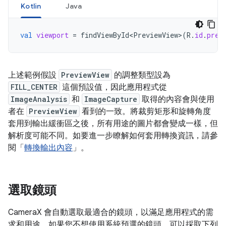
Kotlin
Java
val
viewport
=
findViewById<PreviewView>
(
R
.
id
.
prev
上述範例假設
PreviewView
的調整類型設為
FILL_CENTER
這個預設值，因此應用程式從
ImageAnalysis
和
ImageCapture
取得的內容會與使用
者在
PreviewView
看到的一致。將裁剪矩形和旋轉角度
套用到輸出緩衝區之後，所有用途的圖片都會變成一樣，但
解析度可能不同。如要進一步瞭解如何套用轉換資訊，請參
閱「
轉換輸出內容
」。
選取鏡頭
CameraX 會自動選取最適合的鏡頭，以滿足應用程式的需
求和用途。如果您不想使用系統預選的鏡頭，可以採取下列