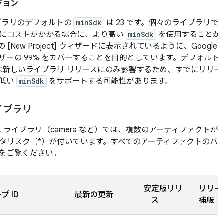
ジョン
ライブラリのデフォルトの
minSdk
は 23 です。個々のライブラリで
にコストがかかる場合に、より高い
minSdk
を使用すること
udio の [New Project] ウィザードに表示されているように、Go
d ユーザーの 99% をカバーすることを目的としています。デフォ
は新しいライブラリ リリースにのみ影響するため、すでにリリ
り低い
minSdk
をサポートする可能性があります。
ライブラリ
oidX ライブラリ（camera など）では、複数のアーティファ
タリスク（*）が付いています。すべてのアーティファクトのバ
をご覧ください。
安定版リリ
リリ
プ ID
最新の更新
ース
補版