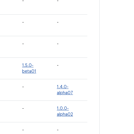
-
-
-
-
-
-
1.5.0-
-
beta01
-
1.4.0-
alpha07
-
1.0.0-
alpha02
-
-