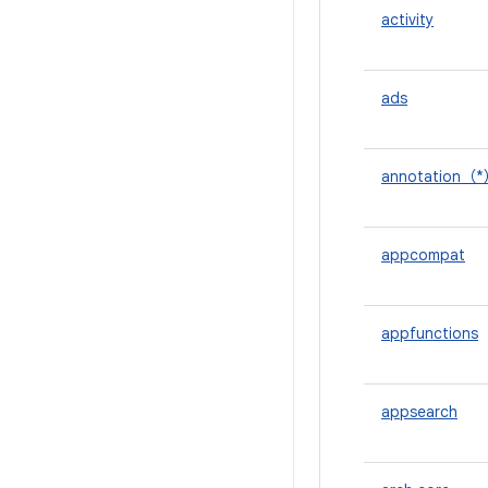
activity
ads
annotation（
appcompat
appfunctions
appsearch