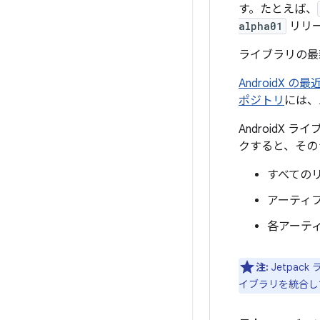
す。たとえば、
alpha01
リリ
ライブラリの最
AndroidX
ポジトリ
には、
Android
クすると、その
すべての
アーティフ
各アーティ
注:
Jetpa
イブラリを統合しても、