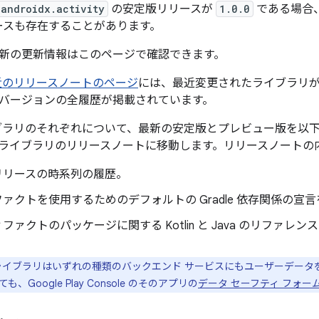
androidx.activity
の安定版リリースが
1.0.0
である場合
ースも存在することがあります。
新の更新情報はこのページで確認できます。
 の最近のリリースノートのページ
には、最近変更されたライブラリが記
バージョンの全履歴が掲載されています。
X ライブラリのそれぞれについて、最新の安定版とプレビュー版を
ライブラリのリリースノートに移動します。リリースノートの
リリースの時系列の履歴。
ァクトを使用するためのデフォルトの Gradle 依存関係の宣
ファクトのパッケージに関する Kotlin と Java のリファレ
ck ライブラリはいずれの種類のバックエンド サービスにもユーザーデータを
Google Play Console のそのアプリの
データ セーフティ フォー