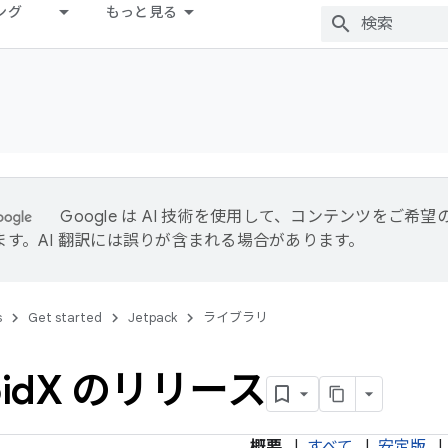
ング
もっと見る
Google は AI 技術を使用して、コンテンツをご希
ます。AI 翻訳には誤りが含まれる場合があります。
s
Get started
Jetpack
ライブラリ
id
X のリリース
概要
|
すべて
|
安定版
|