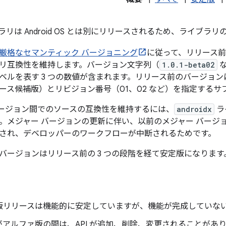
ライブラリは Android OS とは別にリリースされるため、ライ
厳格なセマンティック バージョニング
に従って、リリース
リ互換性を維持します。バージョン文字列（
1.0.1-beta02
な
ベルを表す 3 つの数値が含まれます。リリース前のバージョ
ース候補版）とリビジョン番号（01、02 など）を指定するサ
 バージョン間でのソースの互換性を維持するには、
androidx
ラ
。メジャー バージョンの更新に伴い、以前のメジャー バージ
され、デベロッパーのワークフローが中断されるためです。
バージョンはリリース前の 3 つの段階を経て安定版になりま
版リリースは機能的に安定していますが、機能が完成していな
がアルファ版の間は、API が追加、削除、変更されることがあ