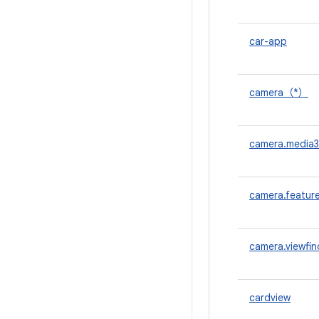
car-app
camera（*）
camera.media3
camera.featur
camera.viewf
cardview