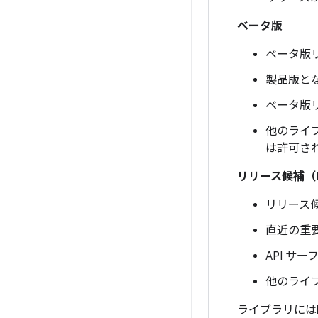
ベータ版
ベータ版リ
製品版と
ベータ版
他のライ
は許可さ
リリース候補（
リリース
直近の重
API サ
他のライ
ライブラリには