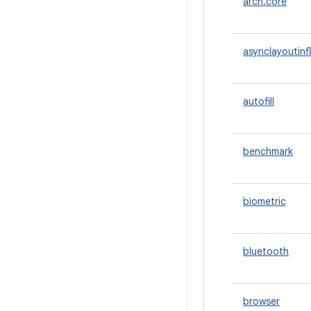
arch.core
asynclayoutinf
autofill
benchmark
biometric
bluetooth
browser