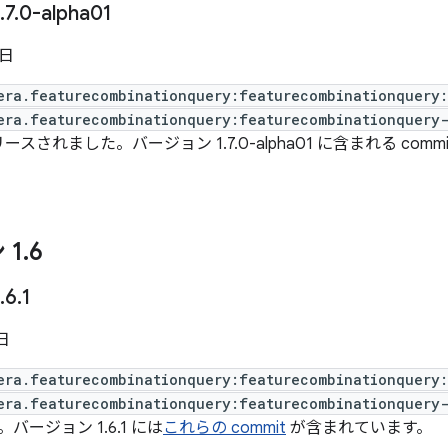
.
7
.
0-alpha01
 日
era.featurecombinationquery:featurecombinationquery
era.featurecombinationquery:featurecombinationquery-
ースされました。バージョン 1.7.0-alpha01 に含まれる comm
 1
.
6
.
6
.
1
 日
era.featurecombinationquery:featurecombinationquery:
era.featurecombinationquery:featurecombinationquery-
ージョン 1.6.1 には
これらの commit
が含まれています。