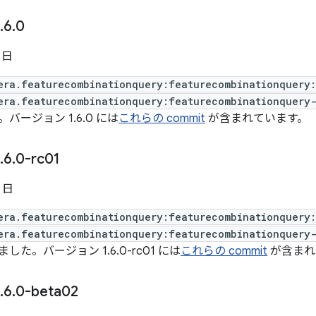
.
6
.
0
5 日
era.featurecombinationquery:featurecombinationquery:
era.featurecombinationquery:featurecombinationquery-
バージョン 1.6.0 には
これらの commit
が含まれています。
.
6
.
0-rc01
5 日
era.featurecombinationquery:featurecombinationquery:
era.featurecombinationquery:featurecombinationquery-
た。バージョン 1.6.0-rc01 には
これらの commit
が含まれ
.
6
.
0-beta02