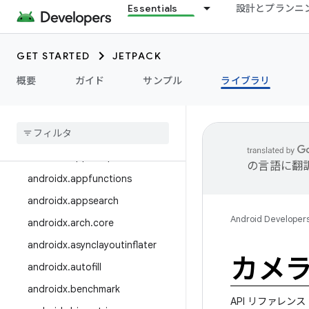
Essentials
設計とプランニ
ライブラリを探索
ライブラリ リリース
GET STARTED
JETPACK
リリースノート
概要
ガイド
サンプル
ライブラリ
androidx.activity
androidx
.
ads
androidx
.
annotation
androidx
.
appcompat
の言語に翻
androidx
.
appfunctions
androidx
.
appsearch
Android Developer
androidx
.
arch
.
core
androidx
.
asynclayoutinflater
カメ
androidx
.
autofill
androidx
.
benchmark
API リファレンス