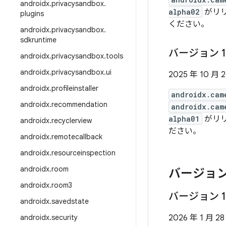
androidx
.
privacysandbox
.
alpha02
がリリ
plugins
ください。
androidx
.
privacysandbox
.
sdkruntime
バージョン 1
androidx
.
privacysandbox
.
tools
androidx
.
privacysandbox
.
ui
2025 年 10 月 
androidx
.
profileinstaller
androidx.cam
androidx
.
recommendation
androidx.cam
alpha01
がリリ
androidx
.
recyclerview
ださい。
androidx
.
remotecallback
androidx
.
resourceinspection
androidx
.
room
バージョン
androidx
.
room3
バージョン 1
androidx
.
savedstate
androidx
.
security
2026 年 1 月 28