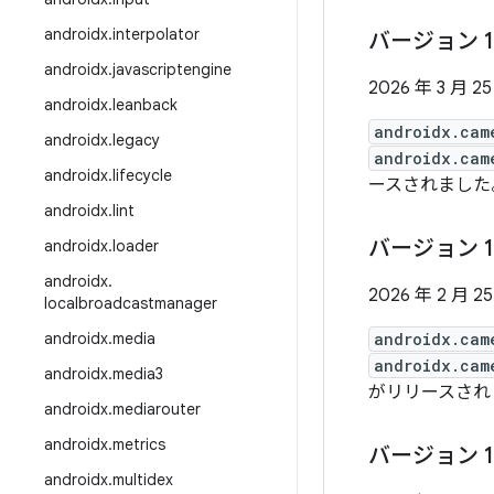
androidx
.
interpolator
バージョン 1
androidx
.
javascriptengine
2026 年 3 月 2
androidx
.
leanback
androidx.cam
androidx
.
legacy
androidx.cam
androidx
.
lifecycle
ースされました。
androidx
.
lint
バージョン 1
androidx
.
loader
androidx
.
2026 年 2 月 2
localbroadcastmanager
androidx
.
media
androidx.cam
androidx.cam
androidx
.
media3
がリリースされまし
androidx
.
mediarouter
androidx
.
metrics
バージョン 1
androidx
.
multidex