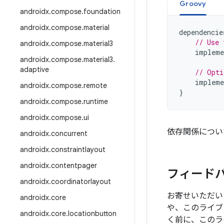
Groovy
androidx
.
compose
.
foundation
androidx
.
compose
.
material
dependencie
// Use 
androidx
.
compose
.
material3
impleme
androidx
.
compose
.
material3
.
adaptive
// Opti
impleme
androidx
.
compose
.
remote
}
androidx
.
compose
.
runtime
androidx
.
compose
.
ui
依存関係につい
androidx
.
concurrent
androidx
.
constraintlayout
androidx
.
contentpager
フィード
androidx
.
coordinatorlayout
お寄せいただい
androidx
.
core
や、このライブ
androidx
.
core
.
locationbutton
く前に、このラ