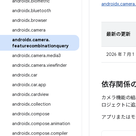
androidx
.
biometric
androidx.camera
androidx
.
bluetooth
androidx
.
browser
androidx
.
camera
最新の更新
androidx
.
camera
.
featurecombinationquery
2026 年 7 月 1
androidx
.
camera
.
media3
androidx
.
camera
.
viewfinder
androidx
.
car
依存関係
androidx
.
car
.
app
androidx
.
cardview
カメラ機能の組み
androidx
.
collection
ロジェクトに追
androidx
.
compose
アプリまたはモ
androidx
.
compose
.
animation
androidx
.
compose
.
compiler