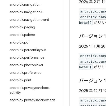
2026 年 2 月 11
androidx
.
navigation
androidx.cam
androidx
.
navigation3
androidx.cam
androidx
.
navigationevent
beta02
がリリー
androidx
.
paging
androidx
.
palette
バージョン 1
androidx
.
pdf
2026 年 1 月 28
androidx
.
percentlayout
androidx.cam
androidx
.
performance
androidx.cam
androidx
.
photopicker
beta01
がリリー
androidx
.
preference
バージョン 1
androidx
.
print
androidx
.
privacysandbox
.
2025 年 12 月 1
activity
androidx
.
privacysandbox
.
ads
androidx.cam
androidx.cam