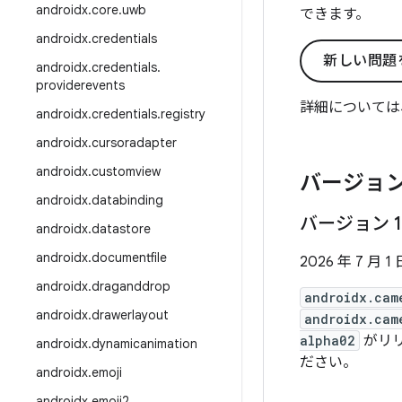
androidx
.
core
.
uwb
できます。
androidx
.
credentials
新しい問題
androidx
.
credentials
.
providerevents
詳細については
androidx
.
credentials
.
registry
androidx
.
cursoradapter
androidx
.
customview
バージョン
androidx
.
databinding
バージョン 1
androidx
.
datastore
androidx
.
documentfile
2026 年 7 月 1 
androidx
.
draganddrop
androidx.cam
androidx
.
drawerlayout
androidx.cam
alpha02
がリリ
androidx
.
dynamicanimation
ださい。
androidx
.
emoji
androidx
.
emoji2