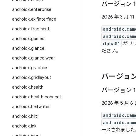
バージョン 1
androidx
.
enterprise
2026 年 3 月 11
androidx
.
exifinterface
androidx
.
fragment
androidx.cam
androidx.cam
androidx
.
games
alpha01
がリリ
androidx
.
glance
ださい。
androidx
.
glance
.
wear
androidx
.
graphics
バージョン
androidx
.
gridlayout
androidx
.
health
バージョン 1
androidx
.
health
.
connect
2026 年 5 月 6
androidx
.
heifwriter
androidx.cam
androidx
.
hilt
androidx.cam
androidx
.
ink
ースされました。バ
androidx
.
input