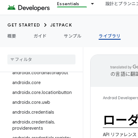
aptive
Essentials
設計とプランニ
androidx.compose.remote
androidx.compose.runtime
GET STARTED
JETPACK
androidx.compose.ui
概要
ガイド
サンプル
ライブラリ
androidx
.
concurrent
androidx
.
constraintlayout
androidx
.
contentpager
androidx
.
coordinatorlayout
の言語に翻
androidx
.
core
androidx
.
core
.
locationbutton
Android Developer
androidx
.
core
.
uwb
androidx
.
credentials
ロー
androidx
.
credentials
.
providerevents
API リファレンス