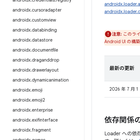
androidx
.
credentials
.
registry
androidx.loader.
androidx
.
cursoradapter
androidx.loader.
androidx
.
customview
androidx
.
databinding
注意:
このライ
androidx
.
datastore
Android UI の
androidx
.
documentfile
androidx
.
draganddrop
最新の更新
androidx
.
drawerlayout
androidx
.
dynamicanimation
2026 年 7 月 1
androidx
.
emoji
androidx
.
emoji2
androidx
.
enterprise
依存関係
androidx
.
exifinterface
androidx
.
fragment
Loader へ