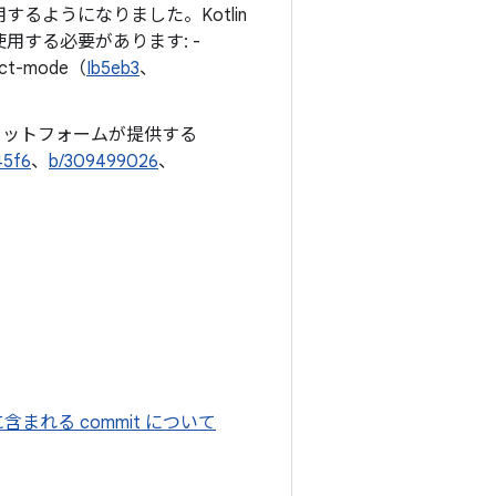
するようになりました。Kotlin
する必要があります: -
rict-mode（
Ib5eb3
、
ラットフォームが提供する
45f6
、
b/309499026
、
 に含まれる commit について