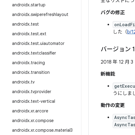
全なリストにつ
androidx
.
startup
バグの修正
androidx
.
swiperefreshlayout
androidx
.
test
onLoadF
した（
b/1
androidx
.
test
.
ext
androidx
.
test
.
uiautomator
バージョン 1
androidx
.
textclassifier
2018 年 12 月 3
androidx
.
tracing
androidx
.
transition
新機能
androidx
.
tv
getExecu
androidx
.
tvprovider
うにしま
androidx
.
text-vertical
動作の変更
androidx
.
xr
.
arcore
AsyncTa
androidx
.
xr
.
compose
AsyncTa
androidx
.
xr
.
compose
.
material3