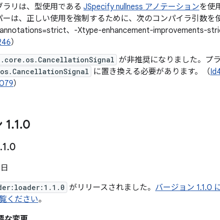
ブラリは、型使用である
JSpecify nullness アノテーション
を使用
パーは、正しい使用を強制するために、次のコンパイラ引数を使用
-annotations=strict、-Xtype-enhancement-improvements-st
246
）
x.core.os.CancellationSignal
が非推奨になりました。プ
os.CancellationSignal
に置き換える必要があります。（
Id
079
）
 1
.
1
.
0
.
1
.
0
 日
der:loader:1.1.0
がリリースされました。
バージョン 1.1.0
覧ください
。
重要な変更