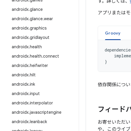
androidx
.
games
す。詳しくは、
androidx
.
glance
アプリまたはモ
androidx
.
glance
.
wear
androidx
.
graphics
Groovy
androidx
.
gridlayout
androidx
.
health
dependencie
impleme
androidx
.
health
.
connect
}
androidx
.
heifwriter
androidx
.
hilt
androidx
.
ink
依存関係につい
androidx
.
input
androidx
.
interpolator
フィード
androidx
.
javascriptengine
androidx
.
leanback
お寄せいただい
や、このライブ