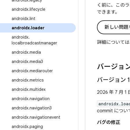
androidx
.
legacy
く前に、このラ
androidx
.
lifecycle
できます。
androidx
.
lint
新しい問題
androidx
.
loader
androidx
.
詳細については
localbroadcastmanager
androidx
.
media
androidx
.
media3
バージョン
androidx
.
mediarouter
バージョン 1
androidx
.
metrics
androidx
.
multidex
2026 年 7 月 1 
androidx
.
navigation
androidx.loa
androidx
.
navigation3
commit につ
androidx
.
navigationevent
バグの修正
androidx
.
paging