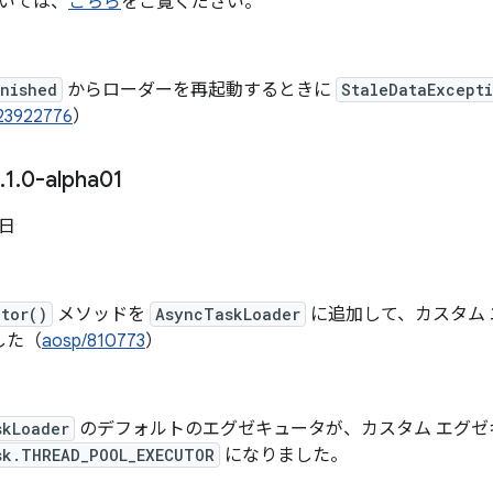
いては、
こちら
をご覧ください。
inished
からローダーを再起動するときに
StaleDataExcept
23922776
）
.
1
.
0-alpha01
 日
tor()
メソッドを
AsyncTaskLoader
に追加して、カスタム
した（
aosp/810773
）
skLoader
のデフォルトのエグゼキュータが、カスタム エグゼ
sk.THREAD_POOL_EXECUTOR
になりました。