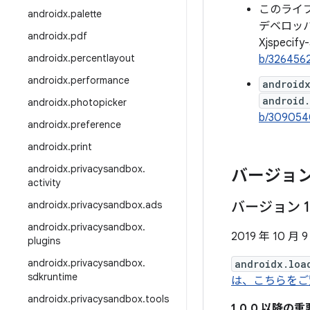
このライ
androidx
.
palette
デベロッ
androidx
.
pdf
Xjspecify
androidx
.
percentlayout
b/326456
androidx
.
performance
android
android.
androidx
.
photopicker
b/309054
androidx
.
preference
androidx
.
print
androidx
.
privacysandbox
.
バージョン
activity
androidx
.
privacysandbox
.
ads
バージョン 1
androidx
.
privacysandbox
.
2019 年 10 月 9
plugins
androidx
.
privacysandbox
.
androidx.loa
sdkruntime
は、こちらをご
androidx
.
privacysandbox
.
tools
1.0.0 以降の