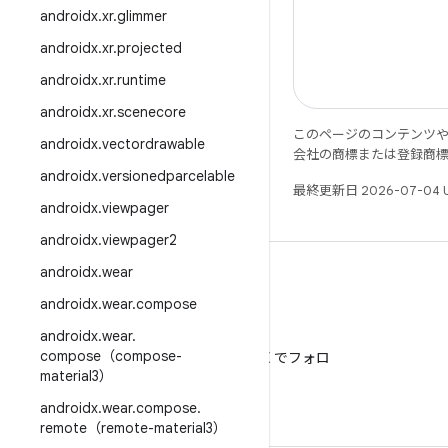
androidx
.
xr
.
glimmer
androidx
.
xr
.
projected
androidx
.
xr
.
runtime
androidx
.
xr
.
scenecore
このページのコンテンツ
androidx
.
vectordrawable
会社の商標または登録商
androidx
.
versionedparcelable
最終更新日 2026-07-04 
androidx
.
viewpager
androidx
.
viewpager2
androidx
.
wear
androidx
.
wear
.
compose
androidx
.
wear
.
X
compose（compose-
@AndroidDev を X でフォロ
material3）
ー
androidx
.
wear
.
compose
.
remote（remote-material3）