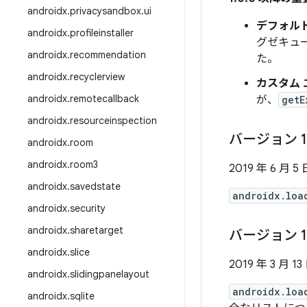
androidx
.
privacysandbox
.
ui
デフォル
androidx
.
profileinstaller
グゼキュ
androidx
.
recommendation
た。
androidx
.
recyclerview
カスタム
androidx
.
remotecallback
が、
getE
androidx
.
resourceinspection
バージョン 1
androidx
.
room
androidx
.
room3
2019 年 6 月 5 
androidx
.
savedstate
androidx.loa
androidx
.
security
androidx
.
sharetarget
バージョン 1
androidx
.
slice
2019 年 3 月 13
androidx
.
slidingpanelayout
androidx.loa
androidx
.
sqlite