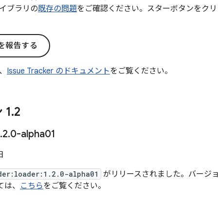
イブラリの
既存の問題
をご確認ください。スターボタンをクリ
を報告する
、
Issue Tracker のドキュメント
をご覧ください。
 1
.
2
.
2
.
0-alpha01
日
der:loader:1.2.0-alpha01
がリリースされました。バージョン 1.
いては、
こちら
をご覧ください。