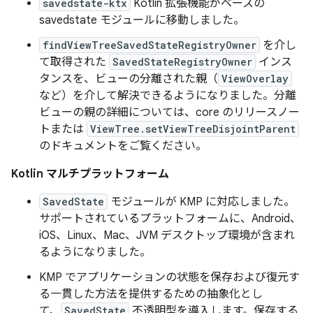
savedstate-ktx
Kotlin 拡張機能がベースの
savedstate モジュールに移動しました。
findViewTreeSavedStateRegistryOwner
を介し
て取得された
SavedStateRegistryOwner
インス
タンスを、ビューの分離された親（
ViewOverlay
など）を介して解決できるようになりました。分離
ビューの親の詳細については、core のリリースノー
トまたは
ViewTree.setViewTreeDisjointParent
のドキュメントをご覧ください。
Kotlin マルチプラットフォーム
SavedState
モジュールが KMP に対応しました。
サポートされているプラットフォームに、Android、
iOS、Linux、Mac、JVM デスクトップ環境が含まれ
るようになりました。
KMP でアプリケーションの状態を保存および復元す
る一貫した方法を提供するための抽象化とし
て、
SavedState
不透明型を導入します。保存する