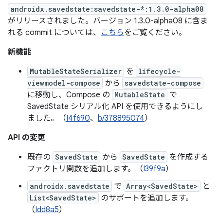
androidx.savedstate:savedstate-*:1.3.0-alpha08
がリリースされました。バージョン 1.3.0-alpha08 に含ま
れる commit については、
こちら
をご覧ください。
新機能
MutableStateSerializer
を
lifecycle-
viewmodel-compose
から
savedstate-compose
に移動し、Compose の
MutableState
で
SavedState シリアル化 API を使用できるようにし
ました。（
I4f690
、
b/378895074
）
API の変更
既存の
SavedState
から
SavedState
を作成する
ファクトリ関数を追加します。（
I39f9a
）
androidx.savedstate
で
Array<SavedState>
と
List<SavedState>
のサポートを追加します。
（
Idd8a5
）