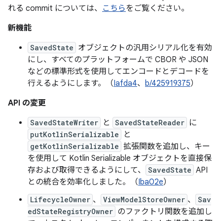
れる commit については、
こちら
をご覧ください。
新機能
SavedState
オブジェクトの汎用シリアル化を有効
にし、すべてのプラットフォームで CBOR や JSON
などの標準形式を使用してエンコードとデコードを
行えるようにします。（
Iafda4
、
b/425919375
）
API の変更
SavedStateWriter
と
SavedStateReader
に
putKotlinSerializable
と
getKotlinSerializable
拡張関数を追加し、キー
を使用して Kotlin Serializable オブジェクトを直接保
存および取得できるようにして、
SavedState
API
との統合を効率化しました。（
Iba02e
）
LifecycleOwner
、
ViewModelStoreOwner
、
Sav
edStateRegistryOwner
のファクトリ関数を追加し