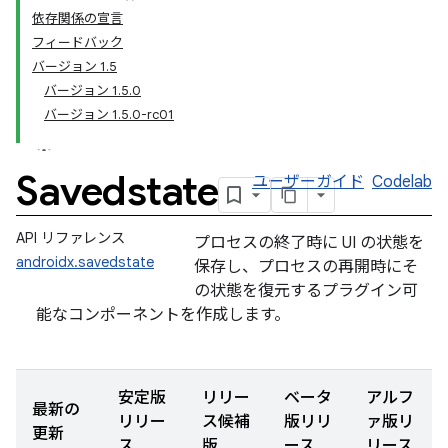
依存関係の宣言
フィードバック
バージョン 1.5
バージョン 1.5.0
バージョン 1.5.0-rc01
Savedstate
ユーザーガイド
Codelab
API リファレンス
プロセスの終了時に UI の状態を
androidx.savedstate
保存し、プロセスの再開時にそ
の状態を復元するプラグイン可
能なコンポーネントを作成します。
安定版
リリー
ベータ
アルフ
最新の
リリー
ス候補
版リリ
ァ版リ
更新
ス
版
ース
リース