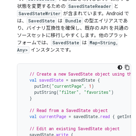
状態を変更するための
SavedStateReader
と
SavedStateWriter
が含まれています。Android で
は、
SavedState
は
Bundle
の型エイリアスであ
り、バイナリ互換性を確保し、既存の API を共通の
ソースセットに移行しやすくします。他のプラット
フォームでは、
SavedState
は
Map<String,
Any>
インスタンスです。
// Create a new SavedState object using the
val
savedState
=
savedState
{
putInt
(
"currentPage"
,
1
)
putString
(
"filter"
,
"favorites"
)
}
// Read from a SavedState object
val
currentPage
=
savedState
.
read
{
getInt
(
// Edit an existing SavedState object
savedState
.
write
{