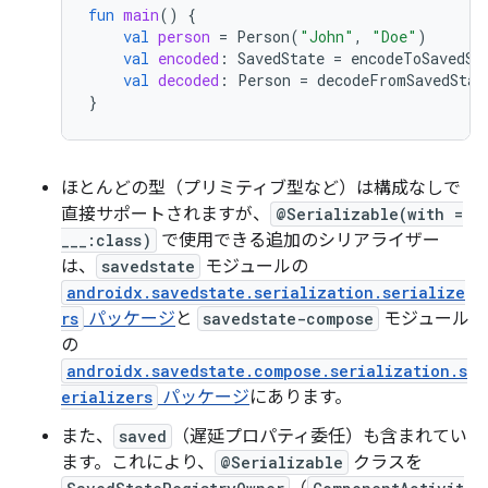
fun
main
()
{
val
person
=
Person
(
"John"
,
"Doe"
)
val
encoded
:
SavedState
=
encodeToSavedSt
val
decoded
:
Person
=
decodeFromSavedStat
}
ほとんどの型（プリミティブ型など）は構成なしで
直接サポートされますが、
@Serializable(with =
___:class)
で使用できる追加のシリアライザー
は、
savedstate
モジュールの
androidx.savedstate.serialization.serialize
rs
パッケージ
と
savedstate-compose
モジュール
の
androidx.savedstate.compose.serialization.s
erializers
パッケージ
にあります。
また、
saved
（遅延プロパティ委任）も含まれてい
ます。これにより、
@Serializable
クラスを