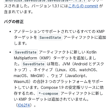
androidx.savedstate:savedstate-*:1.3.1
がリリー
スされました。バージョン 1.3.1 には
これらの commit
が
含まれています。
バグの修正
アノテーションでサポートされているすべての KMP
ターゲットを
SavedState
アーティファクトに追加
します。
SavedState
アーティファクトに新しい Kotlin
Multiplatform（KMP）ターゲットを追加しまし
た。
SavedState
は現在、JVM（Android とデスク
トップ）、ネイティブ（Linux、iOS、watchOS、
macOS、MinGW）、ウェブ（JavaScript、
WasmJS）の合計 3 つのプラットフォームをサポー
トしています。Compose 1.9 の安定版リリースに依
存するため、
*-compose
アーティファクトに新し
い KMP ターゲットは追加されていません。
（
I062f4
）。