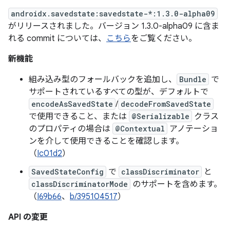
androidx.savedstate:savedstate-*:1.3.0-alpha09
がリリースされました。バージョン 1.3.0-alpha09 に含ま
れる commit については、
こちら
をご覧ください。
新機能
組み込み型のフォールバックを追加し、
Bundle
で
サポートされているすべての型が、デフォルトで
encodeAsSavedState
/
decodeFromSavedState
で使用できること、または
@Serializable
クラス
のプロパティの場合は
@Contextual
アノテーショ
ンを介して使用できることを確認します。
（
Ic01d2
）
SavedStateConfig
で
classDiscriminator
と
classDiscriminatorMode
のサポートを含めます。
（
I69b66
、
b/395104517
）
API の変更