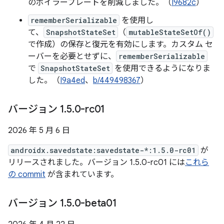
のボイラープレートを削減しました。（
I9682c
）
rememberSerializable
を使用し
て、
SnapshotStateSet
（
mutableStateSetOf()
で作成）の保存と復元を有効にします。カスタム セ
ーバーを必要とせずに、
rememberSerializable
で
SnapshotStateSet
を使用できるようになりま
した。（
I9a4ed
、
b/449498367
）
バージョン 1
.
5
.
0-rc01
2026 年 5 月 6 日
androidx.savedstate:savedstate-*:1.5.0-rc01
が
リリースされました。バージョン 1.5.0-rc01 には
これら
の commit
が含まれています。
バージョン 1
.
5
.
0-beta01