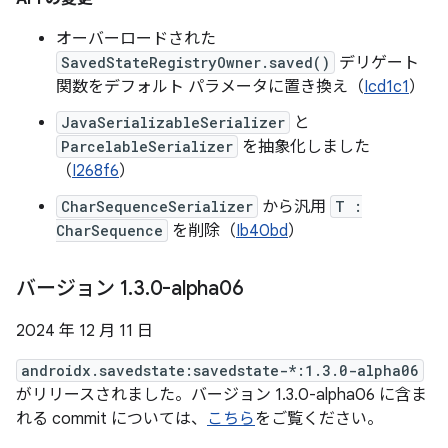
オーバーロードされた
SavedStateRegistryOwner.saved()
デリゲート
関数をデフォルト パラメータに置き換え（
Icd1c1
）
JavaSerializableSerializer
と
ParcelableSerializer
を抽象化しました
（
I268f6
）
CharSequenceSerializer
から汎用
T :
CharSequence
を削除（
Ib40bd
）
バージョン 1
.
3
.
0-alpha06
2024 年 12 月 11 日
androidx.savedstate:savedstate-*:1.3.0-alpha06
がリリースされました。バージョン 1.3.0-alpha06 に含ま
れる commit については、
こちら
をご覧ください。