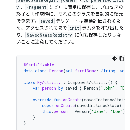
SavedStateRegistryOwner
（
ComponentActivit
y
、
Fragment
など）に簡単に保存し、プロセスの
終了と再作成時に、それらのクラスを自動的に復元
できます。
saved
デリゲートは遅延評価されるた
め、アクセスされるまで
init
ラムダを呼び出した
り、
SavedStateRegistry
に何も保存したりしな
いことに注意してください。
@Serializable
data
class
Person
(
val
firstName
:
String
,
val
class
MyActivity
:
ComponentActivity
()
{
var
person
by
saved
{
Person
(
"John"
,
"Doe
override
fun
onCreate
(
savedInstanceState
:
super
.
onCreate
(
savedInstanceState
)
this
.
person
=
Person
(
"Jane"
,
"Doe"
)
}
}