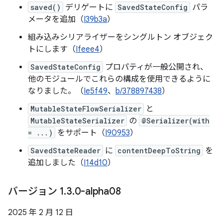
saved()
デリゲートに
SavedStateConfig
パラ
メータを追加（
I39b3a
）
組み込みシリアライザーをシングルトン オブジェク
トにします（
Ifeee4
）
SavedStateConfig
プロパティが一般公開され、
他のモジュールでこれらの構成を使用できるように
なりました。（
Ie5f49
、
b/378897438
）
MutableStateFlowSerializer
と
MutableStateSerializer
の
@Serializer(with
= ...)
をサポート（
I90953
）
SavedStateReader
に
contentDeepToString
を
追加しました（
I14d10
）
バージョン 1
.
3
.
0-alpha08
2025 年 2 月 12 日