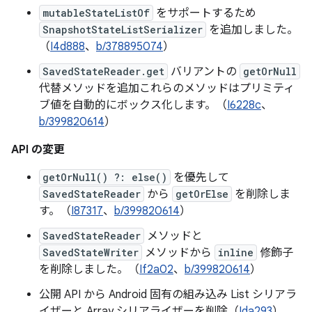
mutableStateListOf
をサポートするため
SnapshotStateListSerializer
を追加しました。
（
I4d888
、
b/378895074
）
SavedStateReader.get
バリアントの
getOrNull
代替メソッドを追加これらのメソッドはプリミティ
ブ値を自動的にボックス化します。（
I6228c
、
b/399820614
）
API の変更
getOrNull() ?: else()
を優先して
SavedStateReader
から
getOrElse
を削除しま
す。（
I87317
、
b/399820614
）
SavedStateReader
メソッドと
SavedStateWriter
メソッドから
inline
修飾子
を削除しました。（
If2a02
、
b/399820614
）
公開 API から Android 固有の組み込み List シリアラ
イザーと Array シリアライザーを削除（
Ida293
）