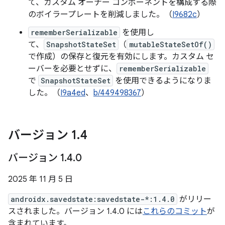
て、カスタム オーナー コンポーネントを構成する際
のボイラープレートを削減しました。（
I9682c
）
rememberSerializable
を使用し
て、
SnapshotStateSet
（
mutableStateSetOf()
で作成）の保存と復元を有効にします。カスタム セ
ーバーを必要とせずに、
rememberSerializable
で
SnapshotStateSet
を使用できるようになりま
した。（
I9a4ed
、
b/449498367
）
バージョン 1
.
4
バージョン 1
.
4
.
0
2025 年 11 月 5 日
androidx.savedstate:savedstate-*:1.4.0
がリリー
スされました。バージョン 1.4.0 には
これらのコミット
が
含まれています。