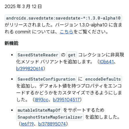
2025 年 3 月 12 日
androidx.savedstate:savedstate-*:1.3.0-alpha10
がリリースされました。バージョン 1.3.0-alpha10 に含ま
れる commit については、
こちら
をご覧ください。
新機能
SavedStateReader
の
get
コレクションに非具現
化メソッド バリアントを追加します。（
I0b641
、
b/399820614
）
SavedStateConfiguration
に
encodeDefaults
を追加し、デフォルト値を持つプロパティをエンコ
ードするかどうかをカスタマイズできるようにしま
した。（
I893cc
、
b/395104517
）
mutableStateMapOf
をサポートするため
SnapshotStateMapSerializer
を追加しました。
（
Ie6f19
、
b/378895074
）