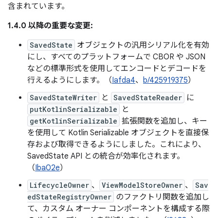
含まれています。
1.4.0 以降の重要な変更:
SavedState
オブジェクトの汎用シリアル化を有効
にし、すべてのプラットフォームで CBOR や JSON
などの標準形式を使用してエンコードとデコードを
行えるようにします。（
Iafda4
、
b/425919375
）
SavedStateWriter
と
SavedStateReader
に
putKotlinSerializable
と
getKotlinSerializable
拡張関数を追加し、キー
を使用して Kotlin Serializable オブジェクトを直接保
存および取得できるようにしました。これにより、
SavedState API との統合が効率化されます。
（
Iba02e
）
LifecycleOwner
、
ViewModelStoreOwner
、
Sav
edStateRegistryOwner
のファクトリ関数を追加し
て、カスタム オーナー コンポーネントを構成する際