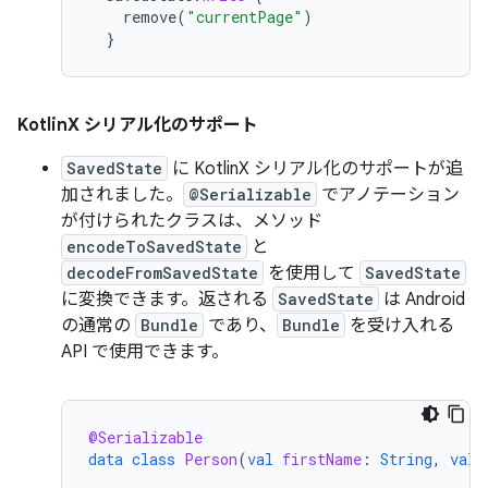
remove
(
"currentPage"
)
}
KotlinX シリアル化のサポート
SavedState
に KotlinX シリアル化のサポートが追
加されました。
@Serializable
でアノテーション
が付けられたクラスは、メソッド
encodeToSavedState
と
decodeFromSavedState
を使用して
SavedState
に変換できます。返される
SavedState
は Android
の通常の
Bundle
であり、
Bundle
を受け入れる
API で使用できます。
@Serializable
data
class
Person
(
val
firstName
:
String
,
val