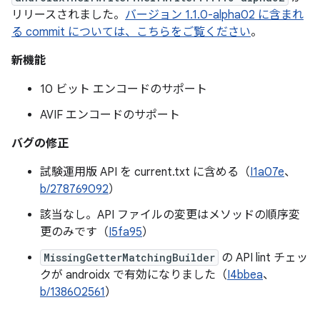
リリースされました。
バージョン 1.1.0-alpha02 に含まれ
る commit については、こちらをご覧ください
。
新機能
10 ビット エンコードのサポート
AVIF エンコードのサポート
バグの修正
試験運用版 API を current.txt に含める（
I1a07e
、
b/278769092
）
該当なし。API ファイルの変更はメソッドの順序変
更のみです（
I5fa95
）
MissingGetterMatchingBuilder
の API lint チェッ
クが androidx で有効になりました（
I4bbea
、
b/138602561
）