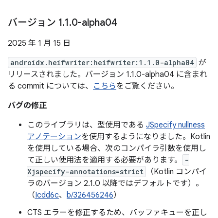
バージョン 1
.
1
.
0-alpha04
2025 年 1 月 15 日
androidx.heifwriter:heifwriter:1.1.0-alpha04
が
リリースされました。バージョン 1.1.0-alpha04 に含まれ
る commit については、
こちら
をご覧ください。
バグの修正
このライブラリは、型使用である
JSpecify nullness
アノテーション
を使用するようになりました。Kotlin
を使用している場合、次のコンパイラ引数を使用し
て正しい使用法を適用する必要があります。
-
Xjspecify-annotations=strict
（Kotlin コンパイ
ラのバージョン 2.1.0 以降ではデフォルトです）。
（
Icdd6c
、
b/326456246
）
CTS エラーを修正するため、バッファキューを正し