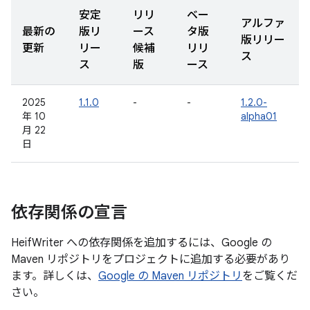
安定
リリ
ベー
アルファ
最新の
版リ
ース
タ版
版リリー
更新
リー
候補
リリ
ス
ス
版
ース
2025
1.1.0
-
-
1.2.0-
年 10
alpha01
月 22
日
依存関係の宣言
HeifWriter への依存関係を追加するには、Google の
Maven リポジトリをプロジェクトに追加する必要があり
ます。詳しくは、
Google の Maven リポジトリ
をご覧くだ
さい。