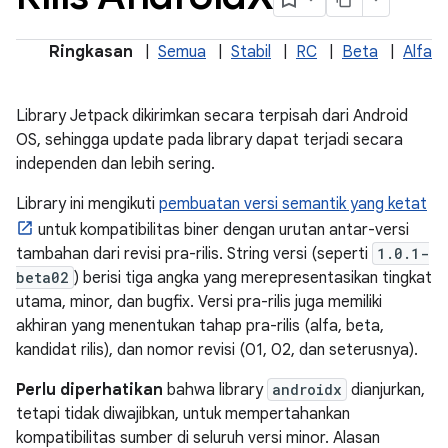
Ringkasan
|
Semua
|
Stabil
|
RC
|
Beta
|
Alfa
Library Jetpack dikirimkan secara terpisah dari Android
OS, sehingga update pada library dapat terjadi secara
independen dan lebih sering.
Library ini mengikuti
pembuatan versi semantik yang ketat
untuk kompatibilitas biner dengan urutan antar-versi
tambahan dari revisi pra-rilis. String versi (seperti
1.0.1-
beta02
) berisi tiga angka yang merepresentasikan tingkat
utama, minor, dan bugfix. Versi pra-rilis juga memiliki
akhiran yang menentukan tahap pra-rilis (alfa, beta,
kandidat rilis), dan nomor revisi (01, 02, dan seterusnya).
Perlu diperhatikan
bahwa library
androidx
dianjurkan,
tetapi tidak diwajibkan, untuk mempertahankan
kompatibilitas sumber di seluruh versi minor. Alasan