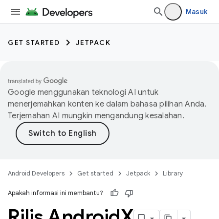
Masuk
GET STARTED
JETPACK
Google menggunakan teknologi AI untuk
menerjemahkan konten ke dalam bahasa pilihan Anda.
Terjemahan AI mungkin mengandung kesalahan.
Android Developers
Get started
Jetpack
Library
Apakah informasi ini membantu?
Rilis Android
X