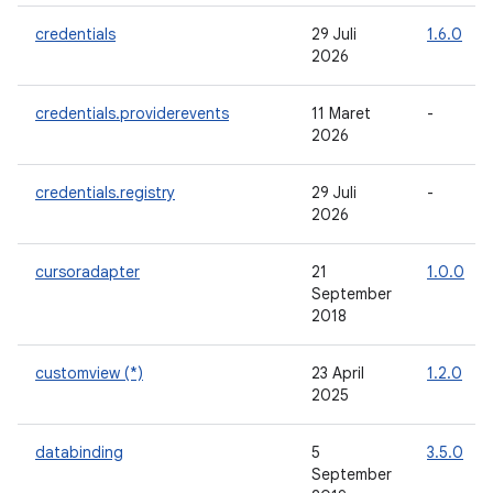
credentials
29 Juli
1.6.0
2026
credentials.providerevents
11 Maret
-
2026
credentials.registry
29 Juli
-
2026
cursoradapter
21
1.0.0
September
2018
customview (*)
23 April
1.2.0
2025
databinding
5
3.5.0
September