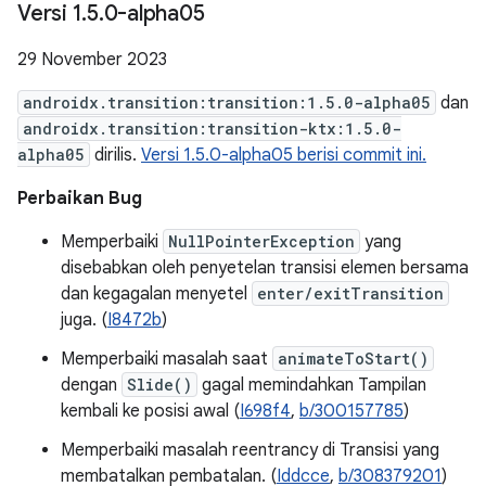
Versi 1
.
5
.
0-alpha05
29 November 2023
androidx.transition:transition:1.5.0-alpha05
dan
androidx.transition:transition-ktx:1.5.0-
alpha05
dirilis.
Versi 1.5.0-alpha05 berisi commit ini.
Perbaikan Bug
Memperbaiki
NullPointerException
yang
disebabkan oleh penyetelan transisi elemen bersama
dan kegagalan menyetel
enter/exitTransition
juga. (
I8472b
)
Memperbaiki masalah saat
animateToStart()
dengan
Slide()
gagal memindahkan Tampilan
kembali ke posisi awal (
I698f4
,
b/300157785
)
Memperbaiki masalah reentrancy di Transisi yang
membatalkan pembatalan. (
Iddcce
,
b/308379201
)