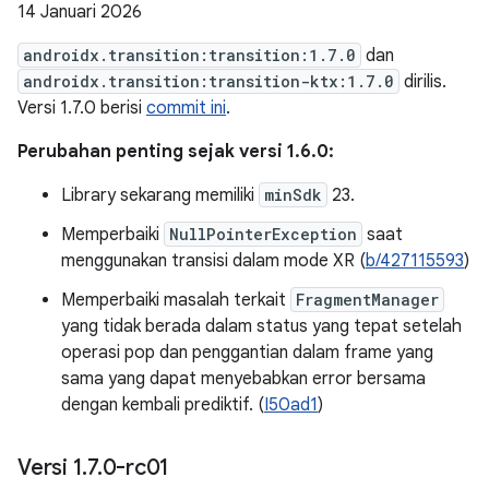
14 Januari 2026
androidx.transition:transition:1.7.0
dan
androidx.transition:transition-ktx:1.7.0
dirilis.
Versi 1.7.0 berisi
commit ini
.
Perubahan penting sejak versi 1.6.0:
Library sekarang memiliki
minSdk
23.
Memperbaiki
NullPointerException
saat
menggunakan transisi dalam mode XR (
b/427115593
)
Memperbaiki masalah terkait
FragmentManager
yang tidak berada dalam status yang tepat setelah
operasi pop dan penggantian dalam frame yang
sama yang dapat menyebabkan error bersama
dengan kembali prediktif. (
I50ad1
)
Versi 1
.
7
.
0-rc01