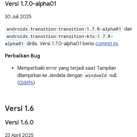
Versi 1
.
7
.
0-alpha01
30 Juli 2025
androidx.transition:transition:1.7.0-alpha01
dan
androidx.transition:transition-ktx:1.7.0-
alpha01
dirilis. Versi 1.7.0-alpha01 berisi
commit ini
.
Perbaikan Bug
Memperbaiki error yang terjadi saat Tampilan
dilampirkan ke Jendela dengan
windowId
null.
(
I2ddf6
)
Versi 1
.
6
Versi 1
.
6
.
0
23 April 2025