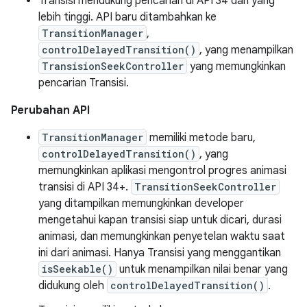
Transisi mendukung pencarian di API 34 dan yang
lebih tinggi. API baru ditambahkan ke
TransitionManager
,
controlDelayedTransition()
, yang menampilkan
TransisionSeekController
yang memungkinkan
pencarian Transisi.
Perubahan API
TransitionManager
memiliki metode baru,
controlDelayedTransition()
, yang
memungkinkan aplikasi mengontrol progres animasi
transisi di API 34+.
TransitionSeekController
yang ditampilkan memungkinkan developer
mengetahui kapan transisi siap untuk dicari, durasi
animasi, dan memungkinkan penyetelan waktu saat
ini dari animasi. Hanya Transisi yang menggantikan
isSeekable()
untuk menampilkan nilai benar yang
didukung oleh
controlDelayedTransition()
.