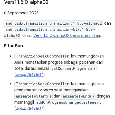
Versi 1
.
5
.
0-alpha02
6 September 2023
androidx.transition:transition:1.5.0-alpha02
dan
androidx.transition:transition-ktx:1.5.0-
alpha02
dirilis.
Versi 1.5.0-alpha02 berisi commit ini
.
Fitur Baru
TransitionSeekController
kini memungkinkan
Anda menetapkan progres sebagai pecahan dari
total durasi melalui
setCurrentFragment()
.
(
aosp/2647607
)
TransitionSeekController
kini memungkinkan
pengamatan progres saat menggunakan
animateToStart()
dan
animateToEnd()
dengan
memanggil
addOnProgressChangedListener
.
(
aosp/2647607
)