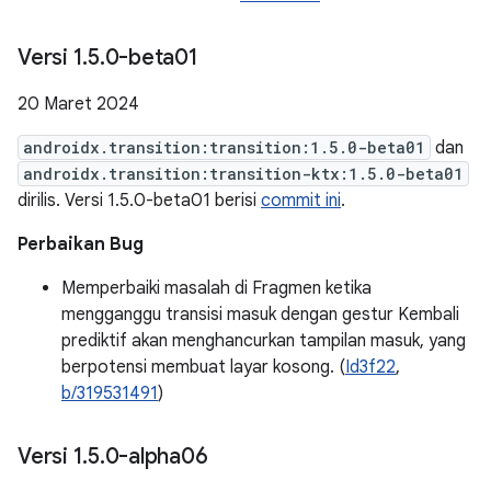
Versi 1
.
5
.
0-beta01
20 Maret 2024
androidx.transition:transition:1.5.0-beta01
dan
androidx.transition:transition-ktx:1.5.0-beta01
dirilis. Versi 1.5.0-beta01 berisi
commit ini
.
Perbaikan Bug
Memperbaiki masalah di Fragmen ketika
mengganggu transisi masuk dengan gestur Kembali
prediktif akan menghancurkan tampilan masuk, yang
berpotensi membuat layar kosong. (
Id3f22
,
b/319531491
)
Versi 1
.
5
.
0-alpha06