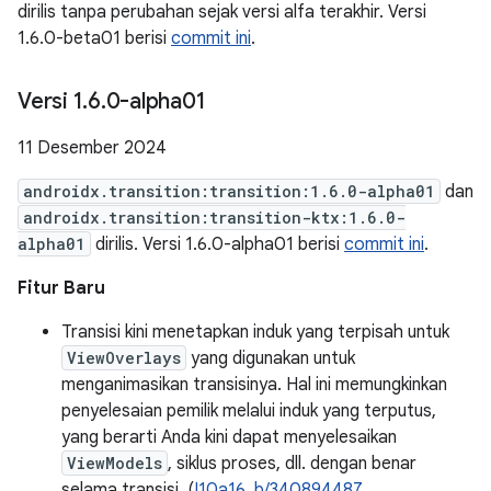
dirilis tanpa perubahan sejak versi alfa terakhir. Versi
1.6.0-beta01 berisi
commit ini
.
Versi 1
.
6
.
0-alpha01
11 Desember 2024
androidx.transition:transition:1.6.0-alpha01
dan
androidx.transition:transition-ktx:1.6.0-
alpha01
dirilis. Versi 1.6.0-alpha01 berisi
commit ini
.
Fitur Baru
Transisi kini menetapkan induk yang terpisah untuk
ViewOverlays
yang digunakan untuk
menganimasikan transisinya. Hal ini memungkinkan
penyelesaian pemilik melalui induk yang terputus,
yang berarti Anda kini dapat menyelesaikan
ViewModels
, siklus proses, dll. dengan benar
selama transisi. (
I10a16
,
b/340894487
,