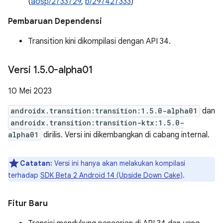
(
aosp/2733729
,
b/297427333
)
Pembaruan Dependensi
Transition kini dikompilasi dengan API 34.
Versi 1
.
5
.
0-alpha01
10 Mei 2023
androidx.transition:transition:1.5.0-alpha01
dan
androidx.transition:transition-ktx:1.5.0-
alpha01
dirilis. Versi ini dikembangkan di cabang internal.
Catatan:
Versi ini hanya akan melakukan kompilasi
terhadap
SDK Beta 2 Android 14 (Upside Down Cake)
.
Fitur Baru