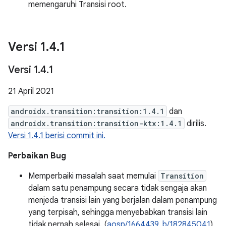
memengaruhi Transisi root.
Versi 1
.
4
.
1
Versi 1
.
4
.
1
21 April 2021
androidx.transition:transition:1.4.1
dan
androidx.transition:transition-ktx:1.4.1
dirilis.
Versi 1.4.1 berisi commit ini.
Perbaikan Bug
Memperbaiki masalah saat memulai
Transition
dalam satu penampung secara tidak sengaja akan
menjeda transisi lain yang berjalan dalam penampung
yang terpisah, sehingga menyebabkan transisi lain
tidak pernah selesai. (
aosp/1664439
,
b/182845041
)