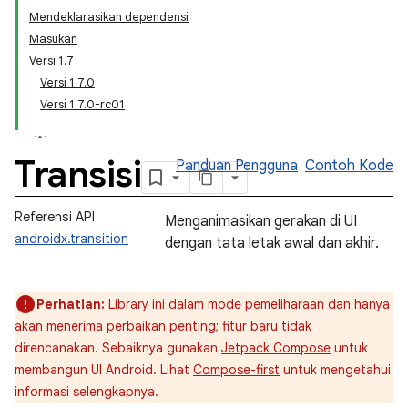
Mendeklarasikan dependensi
Masukan
Versi 1.7
Versi 1.7.0
Versi 1.7.0-rc01
Transisi
Panduan Pengguna
Contoh Kode
Referensi API
Menganimasikan gerakan di UI
androidx.transition
dengan tata letak awal dan akhir.
Perhatian:
Library ini dalam mode pemeliharaan dan hanya
akan menerima perbaikan penting; fitur baru tidak
direncanakan. Sebaiknya gunakan
Jetpack Compose
untuk
membangun UI Android. Lihat
Compose-first
untuk mengetahui
informasi selengkapnya.