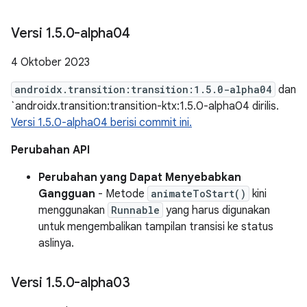
Versi 1
.
5
.
0-alpha04
4 Oktober 2023
androidx.transition:transition:1.5.0-alpha04
dan
`androidx.transition:transition-ktx:1.5.0-alpha04 dirilis.
Versi 1.5.0-alpha04 berisi commit ini.
Perubahan API
Perubahan yang Dapat Menyebabkan
Gangguan
- Metode
animateToStart()
kini
menggunakan
Runnable
yang harus digunakan
untuk mengembalikan tampilan transisi ke status
aslinya.
Versi 1
.
5
.
0-alpha03