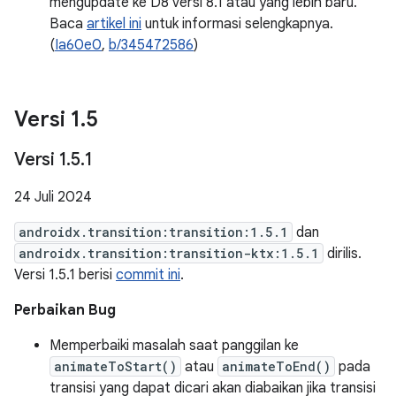
mengupdate ke D8 versi 8.1 atau yang lebih baru.
Baca
artikel ini
untuk informasi selengkapnya.
(
Ia60e0
,
b/345472586
)
Versi 1
.
5
Versi 1
.
5
.
1
24 Juli 2024
androidx.transition:transition:1.5.1
dan
androidx.transition:transition-ktx:1.5.1
dirilis.
Versi 1.5.1 berisi
commit ini
.
Perbaikan Bug
Memperbaiki masalah saat panggilan ke
animateToStart()
atau
animateToEnd()
pada
transisi yang dapat dicari akan diabaikan jika transisi