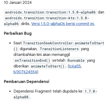
10 Januari 2024
androidx.transition:transition:1.5.0-alpha06
dan
androidx.transition:transition-ktx:1.5.0-
alpha06
dirilis.
Versi 1.5.0-alpha06 berisi commit ini.
Perbaikan Bug
Saat
TransitionSeekController.animateToStart
()
digunakan,
TransitionListeners
yang
ditambahkan kini akan memanggil
onTransitionEnd()
setelah
Runnable
yang
diberikan
animateToStart()
. (
Ic6a55
,
b/307624554
)
Pembaruan Dependensi
Dependensi Fragment telah diupdate ke
1.7.0-
alpha08
.