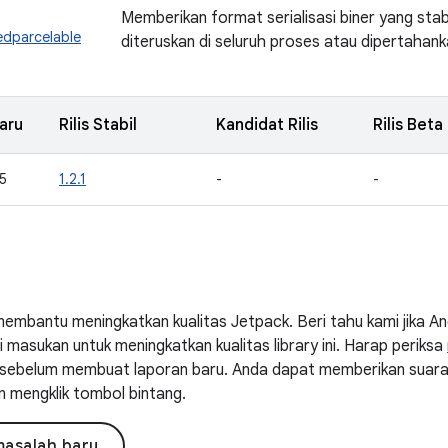
Memberikan format serialisasi biner yang stab
edparcelable
diteruskan di seluruh proses atau dipertahan
aru
Rilis Stabil
Kandidat Rilis
Rilis Beta
5
1.2.1
-
-
embantu meningkatkan kualitas Jetpack. Beri tahu kami jika 
masukan untuk meningkatkan kualitas library ini. Harap periksa
ni sebelum membuat laporan baru. Anda dapat memberikan suar
n mengklik tombol bintang.
masalah baru