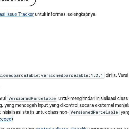
si Issue Tracker
untuk informasi selengkapnya.
5
sionedparcelable:versionedparcelable:1.2.1
dirilis. Versi
g
rui
VersionedParcelable
untuk menghindari inisialisasi clas
g, yang mencegah input yang dikontrol secara eksternal menja
inisialisasi statis untuk class non-
VersionedParcelable
yang
cceed
)