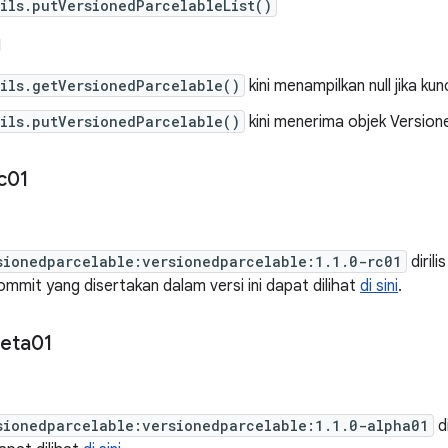
ils.putVersionedParcelableList()
I
ils.getVersionedParcelable()
kini menampilkan null jika ku
ils.putVersionedParcelable()
kini menerima objek Versione
c01
sionedparcelable:versionedparcelable:1.1.0-rc01
diril
ommit yang disertakan dalam versi ini dapat dilihat
di sini
.
eta01
sionedparcelable:versionedparcelable:1.1.0-alpha01
d