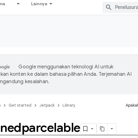
ana
Lainnya
Google menggunakan teknologi AI untuk
an konten ke dalam bahasa pilihan Anda. Terjemahan AI
ngandung kesalahan.
s
Get started
Jetpack
Library
Apakah
onedparcelable