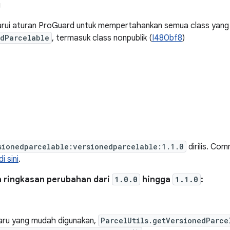
g
ui aturan ProGuard untuk mempertahankan semua class yang
edParcelable
, termasuk class nonpublik (
I480bf8
)
sionedparcelable:versionedparcelable:1.1.0
dirilis. Co
di sini
.
h ringkasan perubahan dari
1.0.0
hingga
1.1.0
:
ru yang mudah digunakan,
ParcelUtils.getVersionedParce