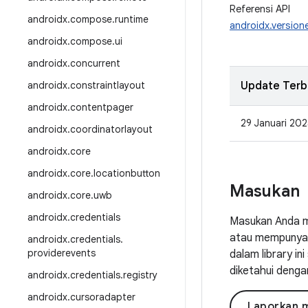
Referensi API
androidx
.
compose
.
runtime
androidx.version
androidx
.
compose
.
ui
androidx
.
concurrent
androidx
.
constraintlayout
Update Terb
androidx
.
contentpager
29 Januari 202
androidx
.
coordinatorlayout
androidx
.
core
androidx
.
core
.
locationbutton
Masukan
androidx
.
core
.
uwb
androidx
.
credentials
Masukan Anda m
atau mempunyai 
androidx
.
credentials
.
providerevents
dalam library i
diketahui denga
androidx
.
credentials
.
registry
androidx
.
cursoradapter
Laporkan 