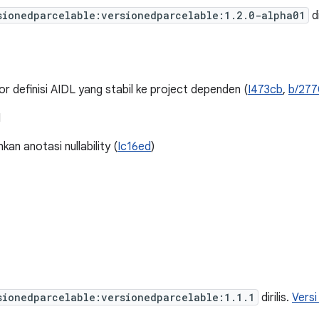
sionedparcelable:versionedparcelable:1.2.0-alpha01
di
 definisi AIDL yang stabil ke project dependen (
I473cb
,
b/27
I
n anotasi nullability (
Ic16ed
)
sionedparcelable:versionedparcelable:1.1.1
dirilis.
Versi 