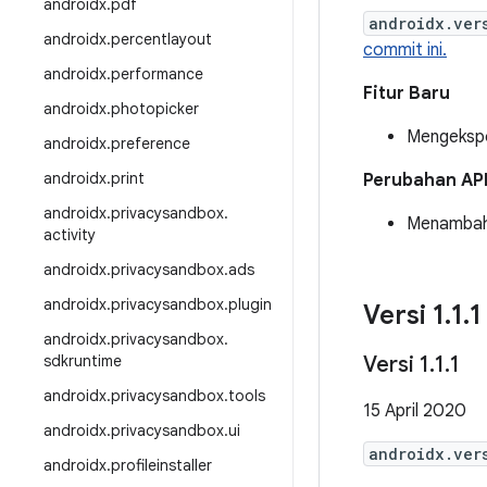
androidx
.
pdf
androidx.ver
androidx
.
percentlayout
commit ini.
androidx
.
performance
Fitur Baru
androidx
.
photopicker
Mengekspor
androidx
.
preference
androidx
.
print
Perubahan AP
androidx
.
privacysandbox
.
Menambahka
activity
androidx
.
privacysandbox
.
ads
androidx
.
privacysandbox
.
plugin
Versi 1
.
1
.
1
androidx
.
privacysandbox
.
sdkruntime
Versi 1
.
1
.
1
androidx
.
privacysandbox
.
tools
15 April 2020
androidx
.
privacysandbox
.
ui
androidx.ver
androidx
.
profileinstaller