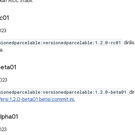
an AIDL Stabil.
c01
023
sionedparcelable:versionedparcelable:1.2.0-rc01
dirili
a.
beta01
023
sionedparcelable:versionedparcelable:1.2.0-beta01
dir
ersi 1.2.0-beta01 berisi commit ini.
lpha01
023