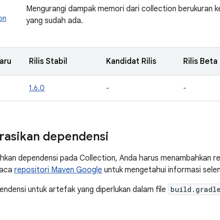
Mengurangi dampak memori dari collection berukuran ke
on
yang sudah ada.
aru
Rilis Stabil
Kandidat Rilis
Rilis Beta
1.6.0
-
-
rasikan dependensi
kan dependensi pada Collection, Anda harus menambahkan re
Baca
repositori Maven Google
untuk mengetahui informasi sele
densi untuk artefak yang diperlukan dalam file
build.gradl