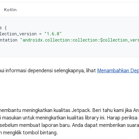
Kotlin
s
{
lection_version
=
"1.6.0"
ntation
"androidx.collection:collection:$collection_ver
i informasi dependensi selengkapnya, lihat
Menambahkan Depe
embantu meningkatkan kualitas Jetpack. Beri tahu kami jika 
masukan untuk meningkatkan kualitas library ini. Harap periksa
ni sebelum membuat laporan baru. Anda dapat memberikan suar
n mengklik tombol bintang.