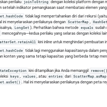
skan perilaku
joinToString
dengan koleksi platform dengan
an setelah indikator pemangkasan saat membatasi elemen yang 
Set.hashCode
tidak lagi mempertahankan diri dari rekursi (yait
Hal ini menyelaraskan perilakunya dengan
ScatterMap
,
HashSe
misalnya,
LongSet
). Perhatikan bahwa metode
equals
sudah 
mencegahnya—kedua perilaku yang selaras dengan koleksi lain
atterSet.retainAll
kini inline untuk menghindari pembuatan 
Set.hashCode
tidak lagi menggunakan kapasitasnya dalam pen
n konten yang sama tetapi kapasitas yang berbeda tetap mengh
tateException
kini ditampilkan jika Anda memanggil
remove(
oleksi
keys
,
values
, atau
entries
dari
ScatterMap.asMap
et.asSet()
. Hal ini menyelaraskan perilakunya dengan peta reg