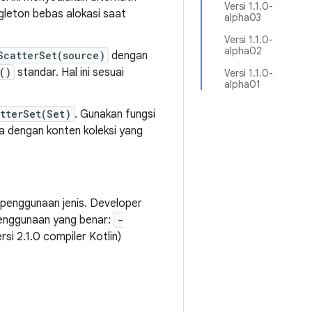
Versi 1.1.0-
gleton bebas alokasi saat
alpha03
Versi 1.1.0-
alpha02
ScatterSet(source)
dengan
()
standar. Hal ini sesuai
Versi 1.1.0-
alpha01
tterSet(Set)
. Gunakan fungsi
a dengan konten koleksi yang
 penggunaan jenis. Developer
penggunaan yang benar:
-
rsi 2.1.0 compiler Kotlin)