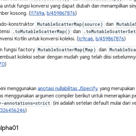
 untuk fungsi konversi yang dapat diubah dan menampilkan sin
mber kosong. (
I1769a
,
b/459867876
)
udo-konstruktor
MutableScatterMap(source)
dan
Mutable
tensi
.toMutableScatterMap()
dan
.toMutableScatterSet
vensi Kotlin untuk konversi koleksi. (
Ic9ca6
,
b/459867876
)
 fungsi factory
MutableScatterMap(Map)
dan
MutableSca
membuat koleksi sebar dengan mudah yang telah diisi sebelumny
70
)
g
i kini menggunakan
anotasi nullabilitas JSpecify
, yang merupakan
rus menggunakan argumen compiler berikut untuk menerapkan 
y-annotations=strict
(ini adalah setelan default mulai dari ve
/326456246
)
lpha01