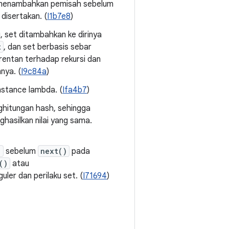
 menambahkan pemisah sebelum
disertakan. (
I1b7e8
)
u, set ditambahkan ke dirinya
t
, dan set berbasis sebar
rentan terhadap rekursi dan
nya. (
I9c84a
)
instance lambda. (
Ifa4b7
)
ghitungan hash, sehingga
asilkan nilai yang sama.
)
sebelum
next()
pada
()
atau
uler dan perilaku set. (
I71694
)