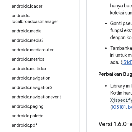
hanya baca
androidx
.
loader
koleksi su
androidx
.
localbroadcastmanager
Ganti pse
fungsi eks
androidx
.
media
dengan kon
androidx
.
media3
Tambahkan
androidx
.
mediarouter
ini untuk 
androidx
.
metrics
ada. (
I51d
androidx
.
multidex
Perbaikan Bu
androidx
.
navigation
Library in
androidx
.
navigation3
Kotlin ha
androidx
.
navigationevent
Xjspecif
androidx
.
paging
(
I05181
,
b
androidx
.
palette
Versi 1
.
6
.
0-a
androidx
.
pdf