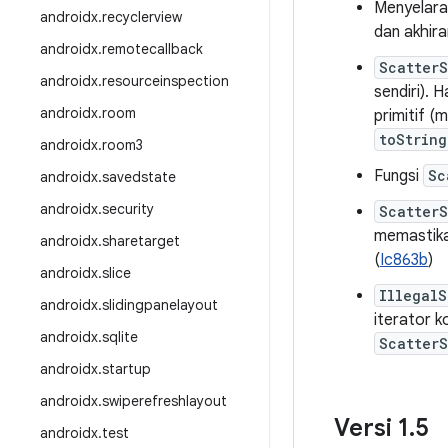
Menyelara
androidx
.
recyclerview
dan akhir
androidx
.
remotecallback
Scatter
androidx
.
resourceinspection
sendiri). 
androidx
.
room
primitif (
toString
androidx
.
room3
Fungsi
Sc
androidx
.
savedstate
androidx
.
security
Scatter
memastika
androidx
.
sharetarget
(
Ic863b
)
androidx
.
slice
IllegalS
androidx
.
slidingpanelayout
iterator k
androidx
.
sqlite
ScatterS
androidx
.
startup
androidx
.
swiperefreshlayout
Versi 1
.
5
androidx
.
test