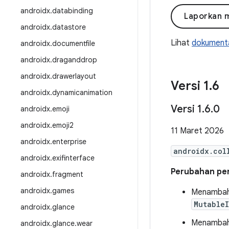
androidx
.
databinding
Laporkan 
androidx
.
datastore
Lihat
dokumenta
androidx
.
documentfile
androidx
.
draganddrop
androidx
.
drawerlayout
Versi 1
.
6
androidx
.
dynamicanimation
Versi 1
.
6
.
0
androidx
.
emoji
androidx
.
emoji2
11 Maret 2026
androidx
.
enterprise
androidx.col
androidx
.
exifinterface
Perubahan pent
androidx
.
fragment
androidx
.
games
Menambahk
MutableI
androidx
.
glance
Menambahk
androidx
.
glance
.
wear