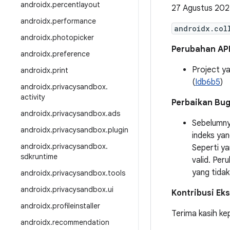
androidx
.
percentlayout
27 Agustus 202
androidx
.
performance
androidx.col
androidx
.
photopicker
Perubahan AP
androidx
.
preference
Project ya
androidx
.
print
(
Idb6b5
)
androidx
.
privacysandbox
.
activity
Perbaikan Bu
androidx
.
privacysandbox
.
ads
Sebelumn
androidx
.
privacysandbox
.
plugin
indeks yan
androidx
.
privacysandbox
.
Seperti ya
sdkruntime
valid. Per
yang tidak 
androidx
.
privacysandbox
.
tools
androidx
.
privacysandbox
.
ui
Kontribusi Eks
androidx
.
profileinstaller
Terima kasih ke
androidx
.
recommendation