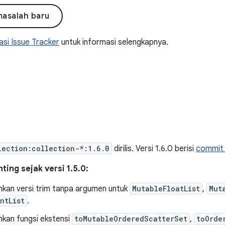
masalah baru
si Issue Tracker
untuk informasi selengkapnya.
lection:collection-*:1.6.0
dirilis. Versi 1.6.0 berisi
commit 
ing sejak versi 1.5.0:
an versi trim tanpa argumen untuk
MutableFloatList
,
Mut
ntList
.
an fungsi ekstensi
toMutableOrderedScatterSet
,
toOrde