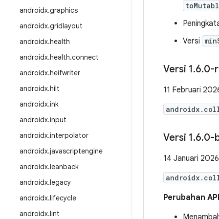
toMutab
androidx
.
graphics
Peningkat
androidx
.
gridlayout
Versi
min
androidx
.
health
androidx
.
health
.
connect
Versi 1
.
6
.
0-
androidx
.
heifwriter
androidx
.
hilt
11 Februari 202
androidx
.
ink
androidx.col
androidx
.
input
androidx
.
interpolator
Versi 1
.
6
.
0-
androidx
.
javascriptengine
14 Januari 2026
androidx
.
leanback
androidx.col
androidx
.
legacy
Perubahan AP
androidx
.
lifecycle
androidx
.
lint
Menambah