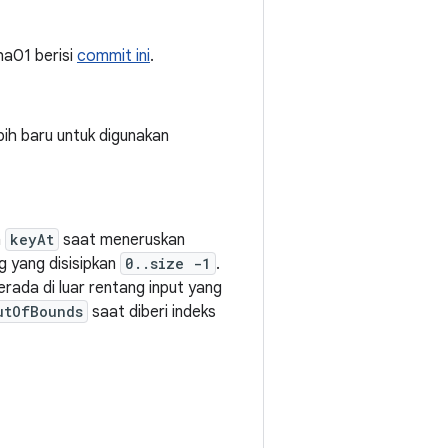
pha01 berisi
commit ini
.
bih baru untuk digunakan
n
keyAt
saat meneruskan
g yang disisipkan
0..size -1
.
erada di luar rentang input yang
utOfBounds
saat diberi indeks