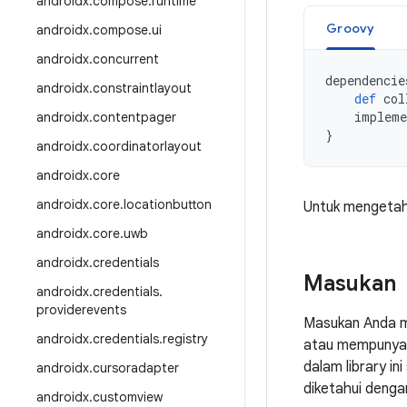
androidx
.
compose
.
runtime
Groovy
androidx
.
compose
.
ui
androidx
.
concurrent
dependencie
androidx
.
constraintlayout
def
col
impleme
androidx
.
contentpager
}
androidx
.
coordinatorlayout
androidx
.
core
androidx
.
core
.
locationbutton
Untuk mengetahu
androidx
.
core
.
uwb
androidx
.
credentials
Masukan
androidx
.
credentials
.
providerevents
Masukan Anda m
androidx
.
credentials
.
registry
atau mempunyai 
dalam library i
androidx
.
cursoradapter
diketahui denga
androidx
.
customview