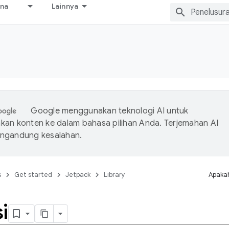
ana
Lainnya
Google menggunakan teknologi AI untuk
an konten ke dalam bahasa pilihan Anda. Terjemahan AI
ngandung kesalahan.
s
Get started
Jetpack
Library
Apakah
i