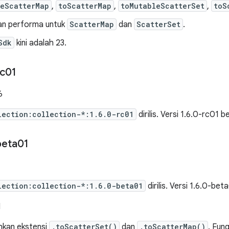
leScatterMap
,
toScatterMap
,
toMutableScatterSet
,
toS
an performa untuk
ScatterMap
dan
ScatterSet
.
Sdk
kini adalah 23.
rc01
6
lection:collection-*:1.6.0-rc01
dirilis. Versi 1.6.0-rc01 b
beta01
lection:collection-*:1.6.0-beta01
dirilis. Versi 1.6.0-bet
I
kan ekstensi
.toScatterSet()
dan
.toScatterMap()
. Fung