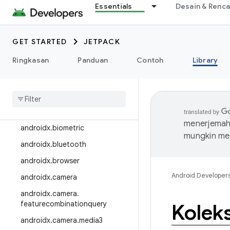
Essentials
Desain & Renc
androidx.appcompat
androidx.appfunctions
GET STARTED
JETPACK
androidx.appsearch
Ringkasan
Panduan
Contoh
Library
androidx.arch.core
androidx
.
asynclayoutinflater
androidx
.
autofill
androidx
.
benchmark
menerjemahk
androidx
.
biometric
mungkin me
androidx
.
bluetooth
androidx
.
browser
Android Developer
androidx
.
camera
androidx
.
camera
.
featurecombinationquery
Koleks
androidx
.
camera
.
media3