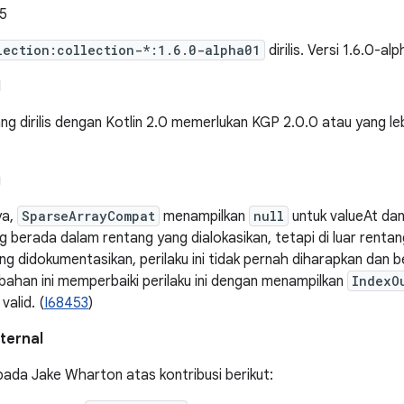
5
lection:collection-*:1.6.0-alpha01
dirilis. Versi 1.6.0-al
I
ng dirilis dengan Kotlin 2.0 memerlukan KGP 2.0.0 atau yang le
g
ya,
SparseArrayCompat
menampilkan
null
untuk valueAt da
g berada dalam rentang yang dialokasikan, tetapi di luar rentan
ng didokumentasikan, perilaku ini tidak pernah diharapkan dan b
ubahan ini memperbaiki perilaku ini dengan menampilkan
IndexO
valid. (
I68453
)
ternal
pada Jake Wharton atas kontribusi berikut: