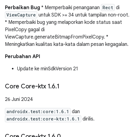
Perbaikan Bug
* Memperbaiki penanganan
Rect
di
ViewCapture
untuk SDK >= 34 untuk tampilan non-root.
* Memperbaiki bug yang melaporkan kode status saat
PixelCopy gagal di
ViewCapture.generateBitmapFromPixelCopy. *
Meningkatkan kualitas kata-kata dalam pesan kegagalan.
Perubahan API
Update ke minSdkVersion 21
Core Core-ktx 1
.
6
.
1
26 Juni 2024
androidx.test:core:1.6.1
dan
androidx.test:core-ktx:1.6.1
dirilis.
Core Core-ktx 1
.
6
.
0