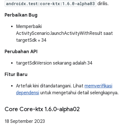
androidx.test:core-ktx:1.6.0-alpha03
dirilis.
Perbaikan Bug
Memperbaiki
ActivityScenario.launchActivityWithResult saat
targetSdk = 34
Perubahan API
targetSdkVersion sekarang adalah 34
Fitur Baru
Artefak kini ditandatangani. Lihat
memverifikasi
dependensi
untuk mengetahui detail selengkapnya.
Core Core-ktx 1
.
6
.
0-alpha02
18 September 2023