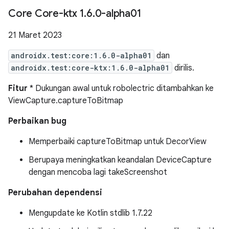
Core Core-ktx 1
.
6
.
0-alpha01
21 Maret 2023
androidx.test:core:1.6.0-alpha01
dan
androidx.test:core-ktx:1.6.0-alpha01
dirilis.
Fitur
* Dukungan awal untuk robolectric ditambahkan ke
ViewCapture.captureToBitmap
Perbaikan bug
Memperbaiki captureToBitmap untuk DecorView
Berupaya meningkatkan keandalan DeviceCapture
dengan mencoba lagi takeScreenshot
Perubahan dependensi
Mengupdate ke Kotlin stdlib 1.7.22