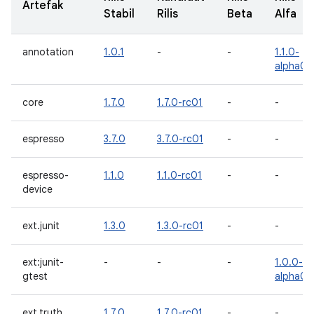
Artefak
Stabil
Rilis
Beta
Alfa
annotation
1.0.1
-
-
1.1.0-
alpha04
core
1.7.0
1.7.0-rc01
-
-
espresso
3.7.0
3.7.0-rc01
-
-
espresso-
1.1.0
1.1.0-rc01
-
-
device
ext.junit
1.3.0
1.3.0-rc01
-
-
ext:junit-
-
-
-
1.0.0-
gtest
alpha03
ext.truth
1.7.0
1.7.0-rc01
-
-