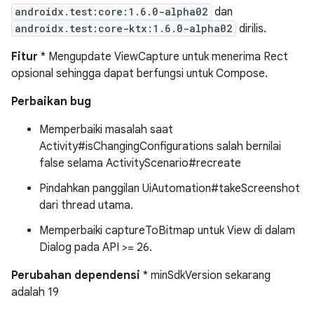
androidx.test:core:1.6.0-alpha02
dan
androidx.test:core-ktx:1.6.0-alpha02
dirilis.
Fitur
* Mengupdate ViewCapture untuk menerima Rect
opsional sehingga dapat berfungsi untuk Compose.
Perbaikan bug
Memperbaiki masalah saat
Activity#isChangingConfigurations salah bernilai
false selama ActivityScenario#recreate
Pindahkan panggilan UiAutomation#takeScreenshot
dari thread utama.
Memperbaiki captureToBitmap untuk View di dalam
Dialog pada API >= 26.
Perubahan dependensi
* minSdkVersion sekarang
adalah 19