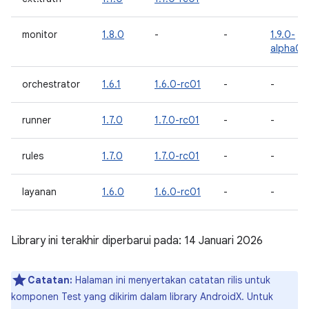
monitor
1.8.0
-
-
1.9.0-
alpha01
orchestrator
1.6.1
1.6.0-rc01
-
-
runner
1.7.0
1.7.0-rc01
-
-
rules
1.7.0
1.7.0-rc01
-
-
layanan
1.6.0
1.6.0-rc01
-
-
Library ini terakhir diperbarui pada: 14 Januari 2026
Catatan:
Halaman ini menyertakan catatan rilis untuk
komponen Test yang dikirim dalam library AndroidX. Untuk