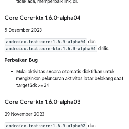
tidak ada, memperbaiki link, dll.
Core Core-ktx 1
.
6
.
0-alpha04
5 Desember 2023
androidx.test:core:1.6.0-alpha04
dan
androidx.test:core-ktx:1.6.0-alpha04
dirilis.
Perbaikan Bug
Mulai aktivitas secara otomatis diaktifkan untuk
mengizinkan peluncuran aktivitas latar belakang saat
targetSdk >= 34
Core Core-ktx 1
.
6
.
0-alpha03
29 November 2023
androidx.test:core:1.6.0-alpha03
dan