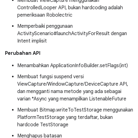
Membuat ViewCapture menggunakan
ControlledLooper API, bukan hardcoding adalah
pemeriksaan Robolectric
Memperbaiki penggunaan
ActivityScenario#launchActivityForResult dengan
Intent implisit
Perubahan API
Menambahkan ApplicationInfoBuilder.setFlags(int)
Membuat fungsi suspend versi
ViewCapture/WindowCapture/DeviceCapture API,
dan mengganti nama metode yang ada sebagai
varian *Async yang menampilkan ListenableFuture
Membuat Bitmap.writeToTestStorage menggunakan
PlatformTestStorage yang terdaftar, bukan
hardcode TestStorage
Menghapus batasan