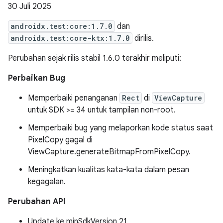
30 Juli 2025
androidx.test:core:1.7.0
dan
androidx.test:core-ktx:1.7.0
dirilis.
Perubahan sejak rilis stabil 1.6.0 terakhir meliputi:
Perbaikan Bug
Memperbaiki penanganan
Rect
di
ViewCapture
untuk SDK >= 34 untuk tampilan non-root.
Memperbaiki bug yang melaporkan kode status saat
PixelCopy gagal di
ViewCapture.generateBitmapFromPixelCopy.
Meningkatkan kualitas kata-kata dalam pesan
kegagalan.
Perubahan API
Update ke minSdkVersion 21