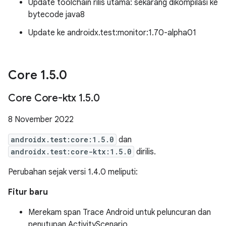
Update toolchain rilis utama: sekarang dikompilasi ke
bytecode java8
Update ke androidx.test:monitor:1.70-alpha01
Core 1
.
5
.
0
Core Core-ktx 1
.
5
.
0
8 November 2022
androidx.test:core:1.5.0
dan
androidx.test:core-ktx:1.5.0
dirilis.
Perubahan sejak versi 1.4.0 meliputi:
Fitur baru
Merekam span Trace Android untuk peluncuran dan
penutupan ActivityScenario.