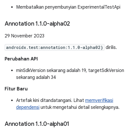
Membatalkan penyembunyian ExperimentalTestApi
Annotation 1
.
1
.
0-alpha02
29 November 2023
androidx.test:annotation:1.1.0-alpha02}
dirilis.
Perubahan API
minSdkVersion sekarang adalah 19, targetSdkVersion
sekarang adalah 34
Fitur Baru
Artefak kini ditandatangani. Lihat
memverifikasi
dependensi
untuk mengetahui detail selengkapnya.
Annotation 1
.
1
.
0-alpha01