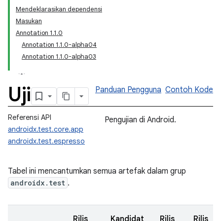
Mendeklarasikan dependensi
Masukan
Annotation 1.1.0
Annotation 1.1.0-alpha04
Annotation 1.1.0-alpha03
Uji
Panduan Pengguna
Contoh Kode
Referensi API
Pengujian di Android.
androidx.test.core.app
androidx.test.espresso
Tabel ini mencantumkan semua artefak dalam grup
androidx.test
.
Rilis
Kandidat
Rilis
Rilis