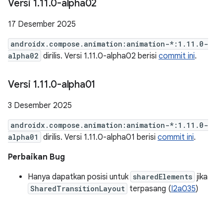
Versi 1
.
11
.
0-alpha02
17 Desember 2025
androidx.compose.animation:animation-*:1.11.0-
alpha02
dirilis. Versi 1.11.0-alpha02 berisi
commit ini
.
Versi 1
.
11
.
0-alpha01
3 Desember 2025
androidx.compose.animation:animation-*:1.11.0-
alpha01
dirilis. Versi 1.11.0-alpha01 berisi
commit ini
.
Perbaikan Bug
Hanya dapatkan posisi untuk
sharedElements
jika
SharedTransitionLayout
terpasang (
I2a035
)