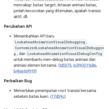
mencakup: batas target, lintasan animasi batas,
jumlah kecocokan yang ditemukan, apakah transisi
aktif, dll.
Perubahan API
Menambahkan API baru
LookaheadAnimationVisualDebugging
,
CustomizedLookaheadAnimationVisualDebuggin
g
, dan
LookaheadAnimationVisualDebugConfig
untuk membantu men-debug batas animasi dan
animasi elemen bersama. (
Id5575
,
b/390011686
,
b/466169919
)
Perbaikan Bug
Memerlukan penempatan root transisi bersama
sebelum batas kueri. (
77d59c
)