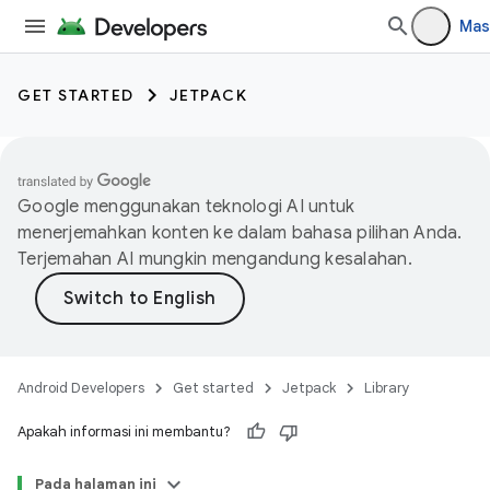
Mas
GET STARTED
JETPACK
Google menggunakan teknologi AI untuk
menerjemahkan konten ke dalam bahasa pilihan Anda.
Terjemahan AI mungkin mengandung kesalahan.
Android Developers
Get started
Jetpack
Library
Apakah informasi ini membantu?
Pada halaman ini