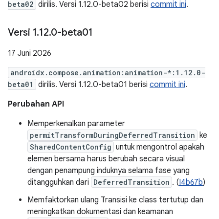
beta02
dirilis. Versi 1.12.0-beta02 berisi
commit ini
.
Versi 1
.
12
.
0-beta01
17 Juni 2026
androidx.compose.animation:animation-*:1.12.0-
beta01
dirilis. Versi 1.12.0-beta01 berisi
commit ini
.
Perubahan API
Memperkenalkan parameter
permitTransformDuringDeferredTransition
ke
SharedContentConfig
untuk mengontrol apakah
elemen bersama harus berubah secara visual
dengan penampung induknya selama fase yang
ditangguhkan dari
DeferredTransition
. (
I4b67b
)
Memfaktorkan ulang Transisi ke class tertutup dan
meningkatkan dokumentasi dan keamanan