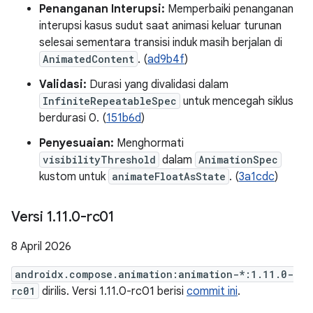
Penanganan Interupsi:
Memperbaiki penanganan
interupsi kasus sudut saat animasi keluar turunan
selesai sementara transisi induk masih berjalan di
AnimatedContent
. (
ad9b4f
)
Validasi:
Durasi yang divalidasi dalam
InfiniteRepeatableSpec
untuk mencegah siklus
berdurasi 0. (
151b6d
)
Penyesuaian:
Menghormati
visibilityThreshold
dalam
AnimationSpec
kustom untuk
animateFloatAsState
. (
3a1cdc
)
Versi 1
.
11
.
0-rc01
8 April 2026
androidx.compose.animation:animation-*:1.11.0-
rc01
dirilis. Versi 1.11.0-rc01 berisi
commit ini
.