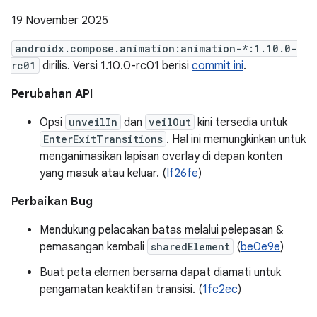
19 November 2025
androidx.compose.animation:animation-*:1.10.0-
rc01
dirilis. Versi 1.10.0-rc01 berisi
commit ini
.
Perubahan API
Opsi
unveilIn
dan
veilOut
kini tersedia untuk
EnterExitTransitions
. Hal ini memungkinkan untuk
menganimasikan lapisan overlay di depan konten
yang masuk atau keluar. (
If26fe
)
Perbaikan Bug
Mendukung pelacakan batas melalui pelepasan &
pemasangan kembali
sharedElement
(
be0e9e
)
Buat peta elemen bersama dapat diamati untuk
pengamatan keaktifan transisi. (
1fc2ec
)