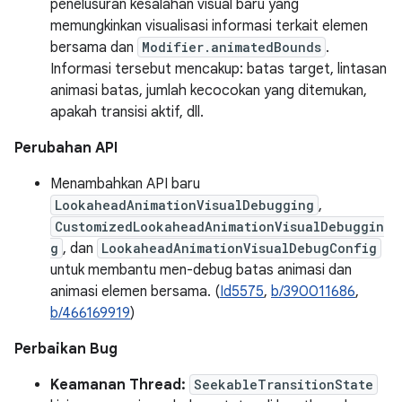
penelusuran kesalahan visual baru yang
memungkinkan visualisasi informasi terkait elemen
bersama dan
Modifier.animatedBounds
.
Informasi tersebut mencakup: batas target, lintasan
animasi batas, jumlah kecocokan yang ditemukan,
apakah transisi aktif, dll.
Perubahan API
Menambahkan API baru
LookaheadAnimationVisualDebugging
,
CustomizedLookaheadAnimationVisualDebuggin
g
, dan
LookaheadAnimationVisualDebugConfig
untuk membantu men-debug batas animasi dan
animasi elemen bersama. (
Id5575
,
b/390011686
,
b/466169919
)
Perbaikan Bug
Keamanan Thread:
SeekableTransitionState