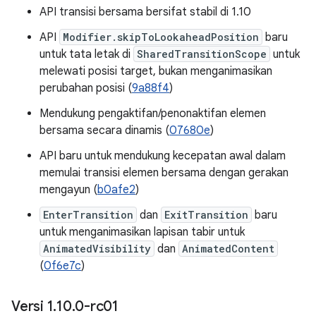
API transisi bersama bersifat stabil di 1.10
API
Modifier.skipToLookaheadPosition
baru
untuk tata letak di
SharedTransitionScope
untuk
melewati posisi target, bukan menganimasikan
perubahan posisi (
9a88f4
)
Mendukung pengaktifan/penonaktifan elemen
bersama secara dinamis (
07680e
)
API baru untuk mendukung kecepatan awal dalam
memulai transisi elemen bersama dengan gerakan
mengayun (
b0afe2
)
EnterTransition
dan
ExitTransition
baru
untuk menganimasikan lapisan tabir untuk
AnimatedVisibility
dan
AnimatedContent
(
0f6e7c
)
Versi 1
.
10
.
0-rc01