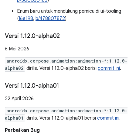
b/500030165
)
Enum baru untuk mendukung pemicu di ui-tooling
(
I6e198
,
b/478807872
)
Versi 1
.
12
.
0-alpha02
6 Mei 2026
androidx.compose.animation:animation-*:1.12.0-
alpha02
dirilis. Versi 1.12.0-alpha02 berisi
commit ini
.
Versi 1
.
12
.
0-alpha01
22 April 2026
androidx.compose.animation:animation-*:1.12.0-
alpha01
dirilis. Versi 1.12.0-alpha01 berisi
commit ini
.
Perbaikan Bug