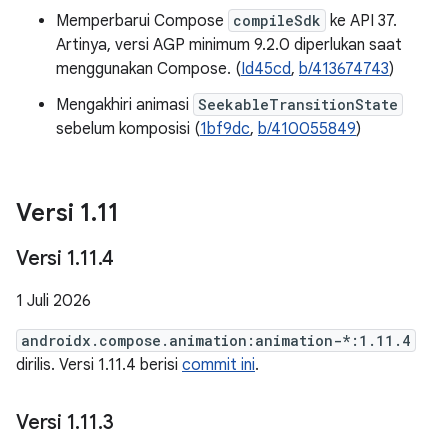
Memperbarui Compose
compileSdk
ke API 37.
Artinya, versi AGP minimum 9.2.0 diperlukan saat
menggunakan Compose. (
Id45cd
,
b/413674743
)
Mengakhiri animasi
SeekableTransitionState
sebelum komposisi (
1bf9dc
,
b/410055849
)
Versi 1
.
11
Versi 1
.
11
.
4
1 Juli 2026
androidx.compose.animation:animation-*:1.11.4
dirilis. Versi 1.11.4 berisi
commit ini
.
Versi 1
.
11
.
3