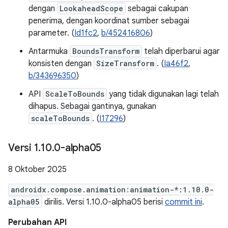
dengan
LookaheadScope
sebagai cakupan
penerima, dengan koordinat sumber sebagai
parameter. (
Id1fc2
,
b/452416806
)
Antarmuka
BoundsTransform
telah diperbarui agar
konsisten dengan
SizeTransform
. (
Ia46f2
,
b/343696350
)
API
ScaleToBounds
yang tidak digunakan lagi telah
dihapus. Sebagai gantinya, gunakan
scaleToBounds
. (
I17296
)
Versi 1
.
10
.
0-alpha05
8 Oktober 2025
androidx.compose.animation:animation-*:1.10.0-
alpha05
dirilis. Versi 1.10.0-alpha05 berisi
commit ini
.
Perubahan API