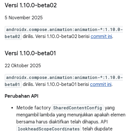
Versi 1
.
10
.
0-beta02
5 November 2025
androidx.compose.animation:animation-*:1.10.0-
beta02
dirilis. Versi 1.10.0-beta02 berisi
commit ini
.
Versi 1
.
10
.
0-beta01
22 Oktober 2025
androidx.compose.animation:animation-*:1.10.0-
beta01
dirilis. Versi 1.10.0-beta01 berisi
commit ini
.
Perubahan API
Metode factory
SharedContentConfig
yang
mengambil lambda yang menunjukkan apakah elemen
bersama harus diaktifkan telah dihapus. API
lookheadScopeCoordinates
telah diupdate