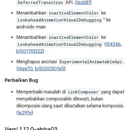
DeferredTransition
API. (
Iecb8f
)
Menambahkan
inactiveElementColor
ke
LookaheadAnimationVisualDebugging
" ke
androidx-main
Menambahkan
inactiveElementColor
ke
LookaheadAnimationVisualDebugging
(
I5454b
,
b/501193322
)
Menghapus anotasi
ExperimentalAnimatableApi
.
(
I4e670
,
b/500030165
)
Perbaikan Bug
Memperbaiki masalah di
LinkComposer
yang dapat
menyebabkan composable dilewati, bukan
dikomposisi ulang saat dibatalkan selama komposisi.
(
Ie29fe
)
Versi 1
.
12
.
0-alpha03