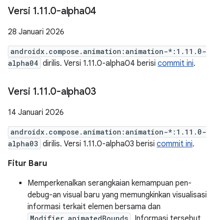
Versi 1
.
11
.
0-alpha04
28 Januari 2026
androidx.compose.animation:animation-*:1.11.0-
alpha04
dirilis. Versi 1.11.0-alpha04 berisi
commit ini
.
Versi 1
.
11
.
0-alpha03
14 Januari 2026
androidx.compose.animation:animation-*:1.11.0-
alpha03
dirilis. Versi 1.11.0-alpha03 berisi
commit ini
.
Fitur Baru
Memperkenalkan serangkaian kemampuan pen-
debug-an visual baru yang memungkinkan visualisasi
informasi terkait elemen bersama dan
Modifier.animatedBounds
. Informasi tersebut