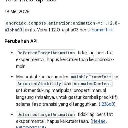
19 Mei 2026
androidx.compose.animation:animation-*:1.12.0-
alpha03
dirilis. Versi 1.12.0-alpha03 berisi
commit ini
.
Perubahan API
DeferredTargetAnimation
tidak lagi bersifat
eksperimental, hapus keikutsertaan ke androidx-
main
Menambahkan parameter
mutableTransform
ke
AnimatedVisibility
dan
AnimatedContent
untuk mendukung manipulasi properti manual
langsung (misalnya, untuk gestur kembali prediktif)
selama fase transisi yang ditangguhkan. (
I236e8
)
DeferredTargetAnimation
tidak lagi bersifat
eksperimental, hapus keikutsertaan. (
I1e4ae
,