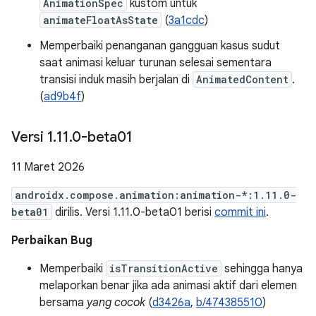
AnimationSpec
kustom untuk
animateFloatAsState
(
3a1cdc
)
Memperbaiki penanganan gangguan kasus sudut
saat animasi keluar turunan selesai sementara
transisi induk masih berjalan di
AnimatedContent
.
(
ad9b4f
)
Versi 1
.
11
.
0-beta01
11 Maret 2026
androidx.compose.animation:animation-*:1.11.0-
beta01
dirilis. Versi 1.11.0-beta01 berisi
commit ini
.
Perbaikan Bug
Memperbaiki
isTransitionActive
sehingga hanya
melaporkan benar jika ada animasi aktif dari elemen
bersama
yang cocok
(
d3426a
,
b/474385510
)