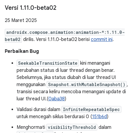
Versi 1
.
11
.
0-beta02
25 Maret 2025
androidx.compose.animation:animation-*:1.11.0-
beta02
dirilis. Versi 1.11.0-beta02 berisi
commit ini
.
Perbaikan Bug
SeekableTransitionState
kini menangani
perubahan status di luar thread dengan benar.
Sebelumnya, jika status diubah di luar thread UI
menggunakan
Snapshot.withMutableSnapshot()
,
transisi secara keliru mencoba menangani update di
luar thread UI.(
0aba38
)
Validasi durasi dalam
InfiniteRepeatableSpec
untuk mencegah siklus berdurasi 0 (
151b6d
)
Menghormati
visibilityThreshold
dalam