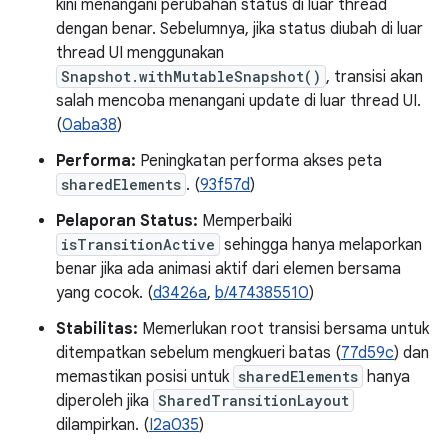
kini menangani perubahan status di luar thread
dengan benar. Sebelumnya, jika status diubah di luar
thread UI menggunakan
Snapshot.withMutableSnapshot()
, transisi akan
salah mencoba menangani update di luar thread UI.
(
0aba38
)
Performa:
Peningkatan performa akses peta
sharedElements
. (
93f57d
)
Pelaporan Status:
Memperbaiki
isTransitionActive
sehingga hanya melaporkan
benar jika ada animasi aktif dari elemen bersama
yang cocok. (
d3426a
,
b/474385510
)
Stabilitas:
Memerlukan root transisi bersama untuk
ditempatkan sebelum mengkueri batas (
77d59c
) dan
memastikan posisi untuk
sharedElements
hanya
diperoleh jika
SharedTransitionLayout
dilampirkan. (
I2a035
)