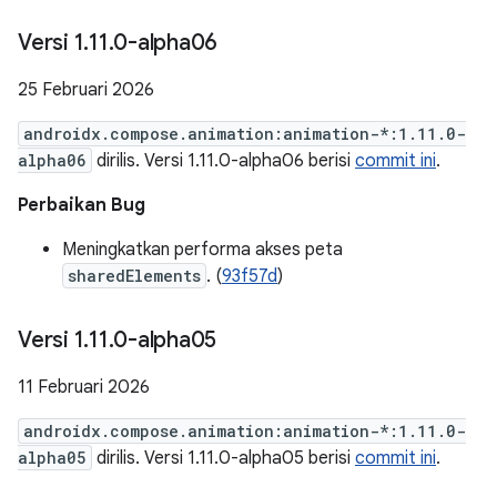
Versi 1
.
11
.
0-alpha06
25 Februari 2026
androidx.compose.animation:animation-*:1.11.0-
alpha06
dirilis. Versi 1.11.0-alpha06 berisi
commit ini
.
Perbaikan Bug
Meningkatkan performa akses peta
sharedElements
. (
93f57d
)
Versi 1
.
11
.
0-alpha05
11 Februari 2026
androidx.compose.animation:animation-*:1.11.0-
alpha05
dirilis. Versi 1.11.0-alpha05 berisi
commit ini
.