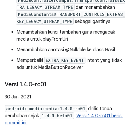
MediaControllerCompat.TransportControls#EX
TRA_LEGACY_STREAM_TYPE
dan menambahkan
MediaConstants#TRANSPORT_CONTROLS_EXTRAS_
KEY_LEGACY_STREAM_TYPE
sebagai gantinya
Menambahkan kunci tambahan guna mengacak
media untuk playFromUri
Menambahkan anotasi @Nullable ke class Hasil
Memperbaiki
EXTRA_KEY_EVENT
intent yang tidak
ada untuk MediaButtonReceiver
Versi 1
.
4
.
0-rc01
30 Juni 2021
androidx.media:media:1.4.0-rc01
dirilis tanpa
perubahan sejak
1.4.0-beta01
.
Versi 1.4.0-rc01 berisi
commit ini.