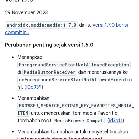
29 November 2023
androidx.media:media:1.7.0
dirilis.
Versi 1.7.0 berisi
commit ini.
Perubahan penting sejak versi 1.6.0
Menangkap
ForegroundServiceStartNotAllowedException
di
MediaButtonReceiver
dan meneruskannya ke
onForegroundServiceStartNotAllowedExceptio
n
. (
I0c939
)
Menambahkan
BROWSER_SERVICE_EXTRAS_KEY_FAVORITES_MEDIA_
ITEM
untuk meneruskan item media Favorit di
tambahan root
MediaBrowserCompat
. (
Id3a11
)
Menambahkan tambahan untuk menyetel tindakan