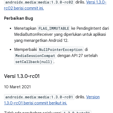
androidx.media:media:1.3.0-rc02
dirilis.
Versi 1.3.0-
rc02 berisi commit ini.
Perbaikan Bug
Menetapkan
FLAG_IMMUTABLE
ke PendingIntent dari
MediaButtonReceiver yang diperlukan untuk aplikasi
yang menargetkan Android 12.
Memperbaiki
NullPointerException
di
MediaSessionCompat
dengan API 27 setelah
setCallback(null)
.
Versi 1
.
3
.
0-rc01
10 Maret 2021
androidx.media:media:1.3.0-rc01
dirilis.
Version
1.3.0-rc01 berisi commit berikut ini.