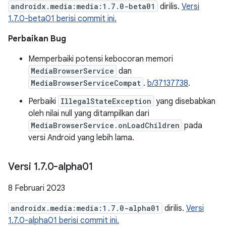
androidx.media:media:1.7.0-beta01
dirilis.
Versi
1.7.0-beta01 berisi commit ini.
Perbaikan Bug
Memperbaiki potensi kebocoran memori
MediaBrowserService
dan
MediaBrowserServiceCompat
.
b/37137738
.
Perbaiki
IllegalStateException
yang disebabkan
oleh nilai null yang ditampilkan dari
MediaBrowserService.onLoadChildren
pada
versi Android yang lebih lama.
Versi 1
.
7
.
0-alpha01
8 Februari 2023
androidx.media:media:1.7.0-alpha01
dirilis.
Versi
1.7.0-alpha01 berisi commit ini.