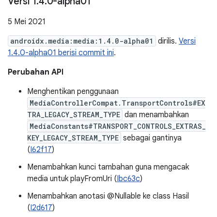
Versi 1
.
4
.
0-alpha01
5 Mei 2021
androidx.media:media:1.4.0-alpha01
dirilis.
Versi
1.4.0-alpha01 berisi commit ini
.
Perubahan API
Menghentikan penggunaan
MediaControllerCompat.TransportControls#EX
TRA_LEGACY_STREAM_TYPE
dan menambahkan
MediaConstants#TRANSPORT_CONTROLS_EXTRAS_
KEY_LEGACY_STREAM_TYPE
sebagai gantinya
(
I62f17
)
Menambahkan kunci tambahan guna mengacak
media untuk playFromUri (
Ibc63c
)
Menambahkan anotasi @Nullable ke class Hasil
(
I2d617
)