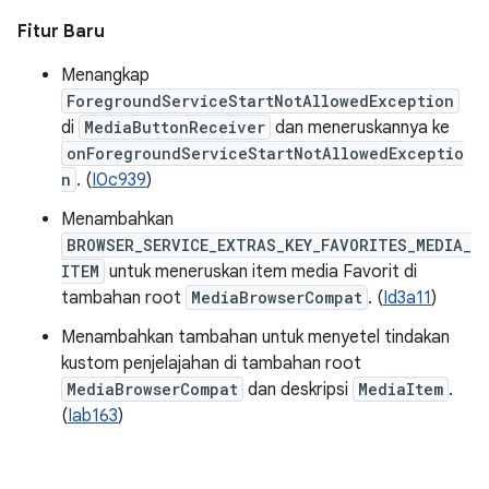
Fitur Baru
Menangkap
ForegroundServiceStartNotAllowedException
di
MediaButtonReceiver
dan meneruskannya ke
onForegroundServiceStartNotAllowedExceptio
n
. (
I0c939
)
Menambahkan
BROWSER_SERVICE_EXTRAS_KEY_FAVORITES_MEDIA_
ITEM
untuk meneruskan item media Favorit di
tambahan root
MediaBrowserCompat
. (
Id3a11
)
Menambahkan tambahan untuk menyetel tindakan
kustom penjelajahan di tambahan root
MediaBrowserCompat
dan deskripsi
MediaItem
.
(
Iab163
)