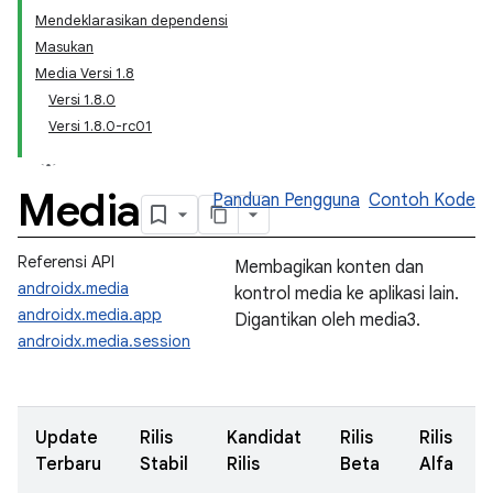
Mendeklarasikan dependensi
Masukan
Media Versi 1.8
Versi 1.8.0
Versi 1.8.0-rc01
Media
Panduan Pengguna
Contoh Kode
Referensi API
Membagikan konten dan
androidx.media
kontrol media ke aplikasi lain.
androidx.media.app
Digantikan oleh media3.
androidx.media.session
Update
Rilis
Kandidat
Rilis
Rilis
Terbaru
Stabil
Rilis
Beta
Alfa