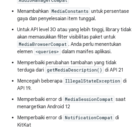
AudioManagerCompat
Menambahkan
MediaConstants
untuk persentase
gaya dan penyelesaian item tunggal.
Untuk API level 30 atau yang lebih tinggi, library tidak
akan memasukkan filter visibilitas paket untuk
MediaBrowserCompat
. Anda perlu menentukan
elemen
<queries>
dalam manifes aplikasi.
Memperbaiki perubahan tambahan yang tidak
terduga dari
getMediaDescription()
di API 21
Mencegah beberapa
IllegalStateException
di
API 19.
Memperbaiki error di
MediaSessionCompat
saat
menargetkan Android 12
Memperbaiki error di
NotificationCompat
di
KitKat