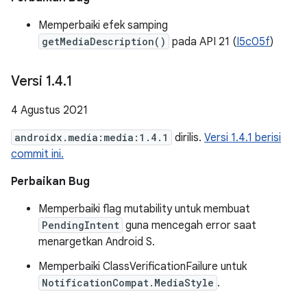
Memperbaiki efek samping
getMediaDescription()
pada API 21 (
I5c05f
)
Versi 1
.
4
.
1
4 Agustus 2021
androidx.media:media:1.4.1
dirilis.
Versi 1.4.1 berisi
commit ini.
Perbaikan Bug
Memperbaiki flag mutability untuk membuat
PendingIntent
guna mencegah error saat
menargetkan Android S.
Memperbaiki ClassVerificationFailure untuk
NotificationCompat.MediaStyle
.