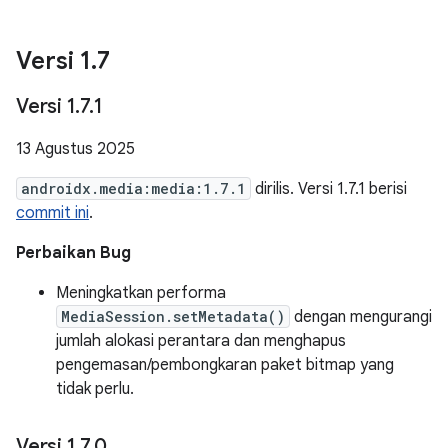
Versi 1
.
7
Versi 1
.
7
.
1
13 Agustus 2025
androidx.media:media:1.7.1
dirilis. Versi 1.7.1 berisi
commit ini
.
Perbaikan Bug
Meningkatkan performa
MediaSession.setMetadata()
dengan mengurangi
jumlah alokasi perantara dan menghapus
pengemasan/pembongkaran paket bitmap yang
tidak perlu.
Versi 1
.
7
.
0