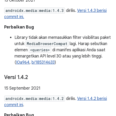
13 Oktober 2021
androidx.media:media:1.4.3
dirilis.
Versi 1.4.3 berisi
commit ini.
Perbaikan Bug
Library tidak akan memasukkan filter visibilitas paket
untuk
MediaBrowserCompat
lagi. Harap sebutkan
elemen
<queries>
di manifes aplikasi Anda saat
menargetkan API level 30 atau yang lebih tinggi.
(
I0a964
,
b/185314633
)
Versi 1
.
4
.
2
15 September 2021
androidx.media:media:1.4.2
dirilis.
Versi 1.4.2 berisi
commit ini
.
Perbaikan Bug