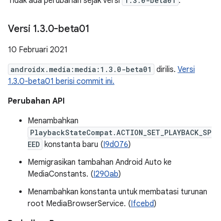
Tidak ada perubahan sejak versi
1.3.0-beta01
.
Versi 1
.
3
.
0-beta01
10 Februari 2021
androidx.media:media:1.3.0-beta01
dirilis.
Versi
1.3.0-beta01 berisi commit ini.
Perubahan API
Menambahkan
PlaybackStateCompat.ACTION_SET_PLAYBACK_SP
EED
konstanta baru (
I9d076
)
Memigrasikan tambahan Android Auto ke
MediaConstants. (
I290ab
)
Menambahkan konstanta untuk membatasi turunan
root MediaBrowserService. (
Ifcebd
)