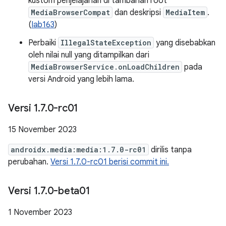
kustom penjelajahan di tambahan root
MediaBrowserCompat
dan deskripsi
MediaItem
.
(
Iab163
)
Perbaiki
IllegalStateException
yang disebabkan
oleh nilai null yang ditampilkan dari
MediaBrowserService.onLoadChildren
pada
versi Android yang lebih lama.
Versi 1
.
7
.
0-rc01
15 November 2023
androidx.media:media:1.7.0-rc01
dirilis tanpa
perubahan.
Versi 1.7.0-rc01 berisi commit ini.
Versi 1
.
7
.
0-beta01
1 November 2023