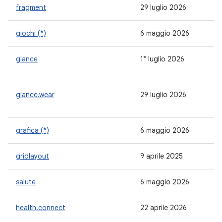
fragment
29 luglio 2026
1.
giochi (*)
6 maggio 2026
4.
glance
1° luglio 2026
1.1
glance.wear
29 luglio 2026
-
grafica (*)
6 maggio 2026
1.
gridlayout
9 aprile 2025
1.
salute
6 maggio 2026
1.
health.connect
22 aprile 2026
1.