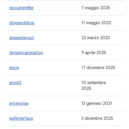
documentfile
7 maggio 2025
1.
draganddrop
11 maggio 2022
1.
drawerlayout
22 marzo 2023
1.
dynamicanimation
9 aprile 2025
1.
emoji
17 dicembre 2025
1.
emoji2
10 settembre
1.
2025
enterprise
13 gennaio 2021
1.
exifinterface
3 dicembre 2025
1.