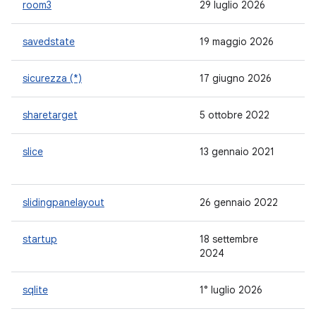
room3
29 luglio 2026
3.
savedstate
19 maggio 2026
1.
sicurezza (*)
17 giugno 2026
1.
sharetarget
5 ottobre 2022
1.
slice
13 gennaio 2021
-
slidingpanelayout
26 gennaio 2022
1.
startup
18 settembre
1.
2024
sqlite
1° luglio 2026
2.