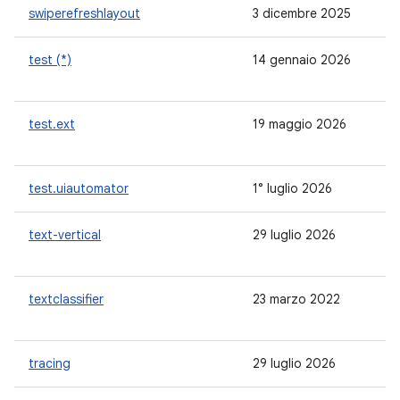
swiperefreshlayout
3 dicembre 2025
1.
test (*)
14 gennaio 2026
1.
test.ext
19 maggio 2026
-
test.uiautomator
1° luglio 2026
2.
text-vertical
29 luglio 2026
-
textclassifier
23 marzo 2022
-
tracing
29 luglio 2026
1.