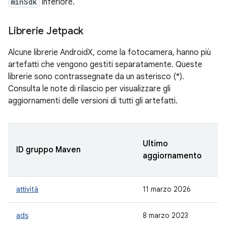
minSdk
inferiore.
Librerie Jetpack
Alcune librerie AndroidX, come la fotocamera, hanno più
artefatti che vengono gestiti separatamente. Queste
librerie sono contrassegnate da un asterisco (*).
Consulta le note di rilascio per visualizzare gli
aggiornamenti delle versioni di tutti gli artefatti.
Ultimo
R
ID gruppo Maven
aggiornamento
st
attività
11 marzo 2026
1.
ads
8 marzo 2023
-