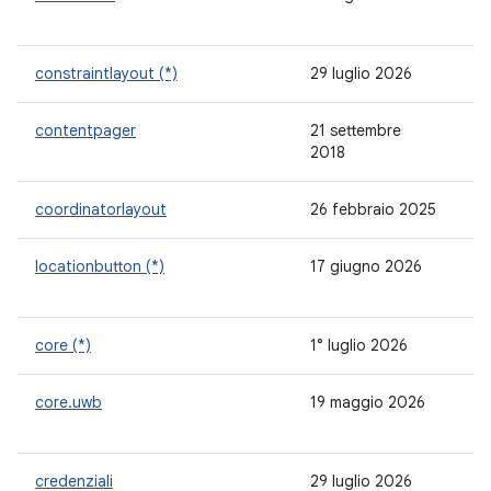
constraintlayout (*)
29 luglio 2026
2.
contentpager
21 settembre
1.
2018
coordinatorlayout
26 febbraio 2025
1.
locationbutton (*)
17 giugno 2026
-
core (*)
1° luglio 2026
1.
core.uwb
19 maggio 2026
1.
credenziali
29 luglio 2026
1.