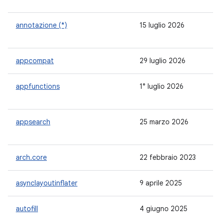
annotazione (*)
15 luglio 2026
1.
appcompat
29 luglio 2026
1.7
appfunctions
1° luglio 2026
-
appsearch
25 marzo 2026
1.
arch.core
22 febbraio 2023
2.
asynclayoutinflater
9 aprile 2025
1.
autofill
4 giugno 2025
1.