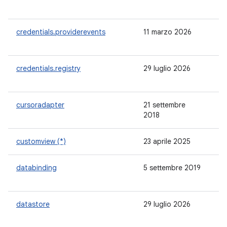
credentials.providerevents
11 marzo 2026
-
credentials.registry
29 luglio 2026
-
cursoradapter
21 settembre
1.
2018
customview (*)
23 aprile 2025
1.
databinding
5 settembre 2019
3.
datastore
29 luglio 2026
1.