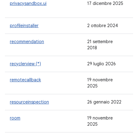
privacysandbox.ui
17 dicembre 2025
-
profileinstaller
2 ottobre 2024
1.
recommendation
21 settembre
1.
2018
recyclerview (*)
29 luglio 2026
1.
remotecallback
19 novembre
-
2025
resourceinspection
26 gennaio 2022
1.
room
19 novembre
2.
2025