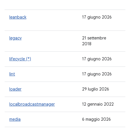
leanback
17 giugno 2026
1.
legacy
21 settembre
1.
2018
lifecycle (*)
17 giugno 2026
2.
lint
17 giugno 2026
1.
loader
29 luglio 2026
1.
localbroadcastmanager
12 gennaio 2022
1.
media
6 maggio 2026
1.