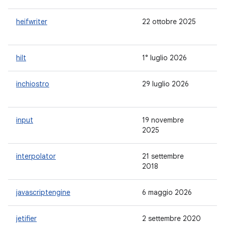
heifwriter
22 ottobre 2025
1.
hilt
1° luglio 2026
1.
inchiostro
29 luglio 2026
1.
input
19 novembre
1.
2025
interpolator
21 settembre
1.
2018
javascriptengine
6 maggio 2026
1.
jetifier
2 settembre 2020
-