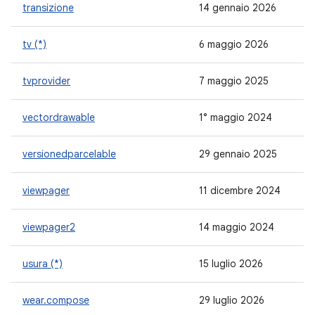
transizione
14 gennaio 2026
1.
tv (*)
6 maggio 2026
1.
tvprovider
7 maggio 2025
1.
vectordrawable
1° maggio 2024
1.
versionedparcelable
29 gennaio 2025
1.
viewpager
11 dicembre 2024
1.
viewpager2
14 maggio 2024
1.
usura (*)
15 luglio 2026
1.
wear.compose
29 luglio 2026
1.