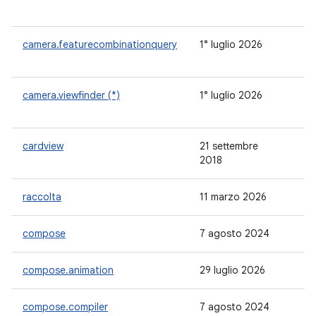
camera.featurecombinationquery
1° luglio 2026
1.
camera.viewfinder (*)
1° luglio 2026
1.
cardview
21 settembre
1.
2018
raccolta
11 marzo 2026
1.
compose
7 agosto 2024
1.
compose.animation
29 luglio 2026
1.
compose.compiler
7 agosto 2024
1.